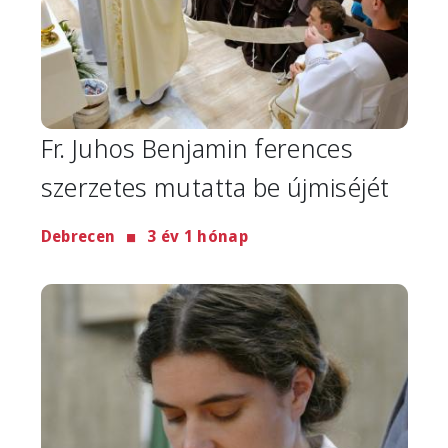
Fr. Juhos Benjamin ferences
szerzetes mutatta be újmiséjét
Debrecen
3 év 1 hónap
Image