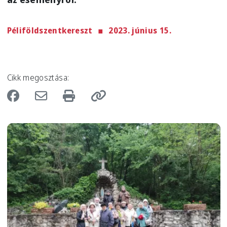
Péliföldszentkereszt
2023. június 15.
Cikk megosztása:
Image