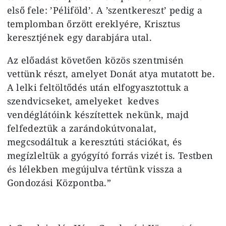
első fele: ’Péliföld’. A ’szentkereszt’ pedig a
templomban őrzött ereklyére, Krisztus
keresztjének egy darabjára utal.
Az előadást követően közös szentmisén
vettünk részt, amelyet Donát atya mutatott be.
A lelki feltöltődés után elfogyasztottuk a
szendvicseket, amelyeket kedves
vendéglátóink készítettek nekünk, majd
felfedeztük a zarándokútvonalat,
megcsodáltuk a keresztúti stációkat, és
megízleltük a gyógyító forrás vizét is. Testben
és lélekben megújulva tértünk vissza a
Gondozási Központba.”