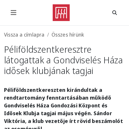
Ugrás a tartalomra
Morzsa
Vissza a címlapra
Összes hírünk
Péliföldszentkeresztre
látogattak a Gondviselés Háza
idősek klubjának tagjai
Péliföldszentkereszten kirándultak a
rendtartomány fenntartásában működő
Gondviselés Háza Gondozási Központ és
Idősek Klubja tagjai május végén. Sándor
Viktória, a klub vezetője írt rövid beszámolót
az eseményről.