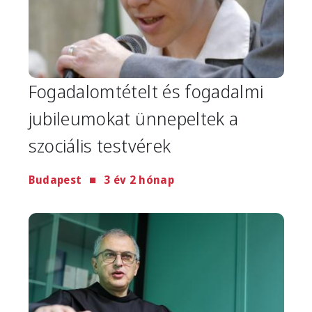
Fogadalomtételt és fogadalmi
jubileumokat ünnepeltek a
szociális testvérek
Budapest
3 év 2 hónap
Image