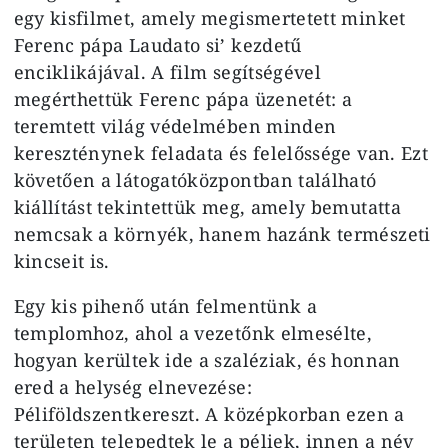
egy kisfilmet, amely megismertetett minket
Ferenc pápa Laudato si’ kezdetű
enciklikájával. A film segítségével
megérthettük Ferenc pápa üzenetét: a
teremtett világ védelmében minden
kereszténynek feladata és felelőssége van. Ezt
követően a látogatóközpontban található
kiállítást tekintettük meg, amely bemutatta
nemcsak a környék, hanem hazánk természeti
kincseit is.
Egy kis pihenő után felmentünk a
templomhoz, ahol a vezetőnk elmesélte,
hogyan kerültek ide a szaléziak, és honnan
ered a helység elnevezése:
Péliföldszentkereszt. A középkorban ezen a
területen telepedtek le a péliek, innen a név