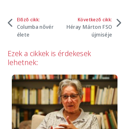
Előző cikk:
Következő cikk:
Columba nővér
Héray Márton FSO
élete
újmiséje
Ezek a cikkek is érdekesek
lehetnek:
Image