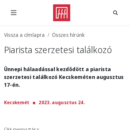
Ugrás a tartalomra
Morzsa
Vissza a címlapra
Összes hírünk
Piarista szerzetesi találkozó
Ünnepi hálaadással kezdődött a piarista
szerzetesi találkozó Kecskeméten augusztus
17-én.
Kecskemét
2023. augusztus 24.
Cikk megosztása: