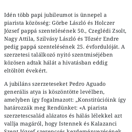
Idén több papi jubileumot is ünnepel a
piarista közösség: Görbe László és Holczer
József pappá szentelésének 50., Czeglédi Zsolt,
Nagy Attila, Szilvásy László és Tőzsér Endre
pedig pappá szentelésének 25. évfordulóját. A
szerzetesi találkozó nyitó szentmiséjében
közösen adtak hálát a hivatásban eddig
eltöltött évekért.
A jubiláns szerzeteseket Pedro Aguado
generális atya is köszöntötte levélben,
amelyben így fogalmazott: „Konstitúcióink így
határozzák meg Rendünket: «A piarista
szerzetescsalád alázatos és hálás lélekkel azt
vallja magáról, hogy Istennek és Kalazanci
Szent József szerencsés kezdeményezésének,