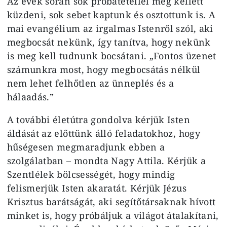
Az évek során sok próbatétellel meg kellett
küzdeni, sok sebet kaptunk és osztottunk is. A
mai evangélium az irgalmas Istenről szól, aki
megbocsát nekünk, így tanítva, hogy nekünk
is meg kell tudnunk bocsátani. „Fontos üzenet
számunkra most, hogy megbocsátás nélkül
nem lehet felhőtlen az ünneplés és a
hálaadás.”
A további életútra gondolva kérjük Isten
áldását az előttünk álló feladatokhoz, hogy
hűségesen megmaradjunk ebben a
szolgálatban – mondta Nagy Attila. Kérjük a
Szentlélek bölcsességét, hogy mindig
felismerjük Isten akaratát. Kérjük Jézus
Krisztus barátságát, aki segítőtársaknak hívott
minket is, hogy próbáljuk a világot átalakítani,