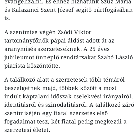
evangelizálni. És ehhez bízhatunk Szűz Mária
és Kalazanci Szent József segítő pártfogásában
is.
A szentmise végén Zsódi Viktor
tartományfőnök pápai áldást adott át az
aranymisés szerzeteseknek. A 25 éves
jubileumot ünneplő rendtársakat Szabó László
piarista köszöntötte.
A találkozó alatt a szerzetesek több témáról
beszélgetnek majd, többek között a most
indult káptalani időszak cselekvési irányairól,
identitásról és szinodalitásról. A találkozó záró
szentmiséjén egy fiatal szerzetes első
fogadalmat tesz, két fiatal pedig megkezdi a
szerzetesi életet.