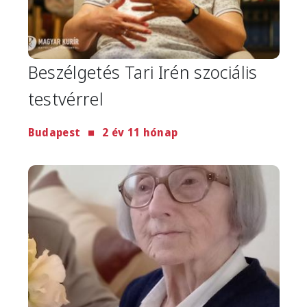
Beszélgetés Tari Irén szociális
testvérrel
Budapest
2 év 11 hónap
Image