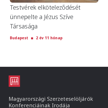
Testvérek elköteleződését
ünnepelte a Jézus Szíve
Társasága
Budapest
2 év 11 hónap
Magyarországi Szerzeteselöljárók
Konferenciáinak Irodája