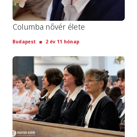
Columba nővér élete
Budapest
2 év 11 hónap
Image