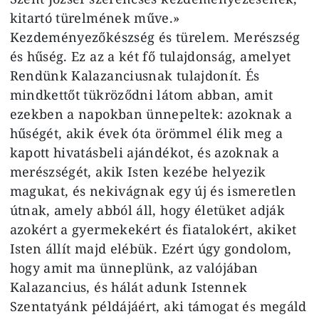
kitartó türelmének műve.»
Kezdeményezőkészség és türelem. Merészség
és hűség. Ez az a két fő tulajdonság, amelyet
Rendünk Kalazanciusnak tulajdonít. És
mindkettőt tükröződni látom abban, amit
ezekben a napokban ünnepeltek: azoknak a
hűségét, akik évek óta örömmel élik meg a
kapott hivatásbeli ajándékot, és azoknak a
merészségét, akik Isten kezébe helyezik
magukat, és nekivágnak egy új és ismeretlen
útnak, amely abból áll, hogy életüket adják
azokért a gyermekekért és fiatalokért, akiket
Isten állít majd elébük. Ezért úgy gondolom,
hogy amit ma ünneplünk, az valójában
Kalazancius, és hálát adunk Istennek
Szentatyánk példájáért, aki támogat és megáld