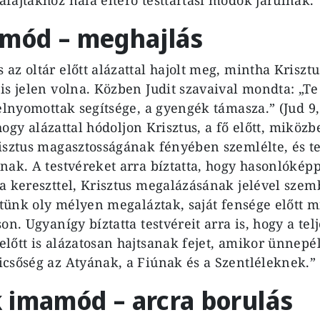
amód – meghajlás
az oltár előtt alázattal hajolt meg, mintha Kriszt
is jelen volna. Közben Judit szavaival mondta: „Te
elnyomottak segítsége, a gyengék támasza.” (Jud 9,1
, hogy alázattal hódoljon Krisztus, a fő előtt, miközb
isztus magasztosságának fényében szemlélte, és te
nak. A testvéreket arra bíztatta, hogy hasonlókép
a kereszttel, Krisztus megalázásának jelével sze
értünk oly mélyen megaláztak, saját fensége előtt 
on. Ugyanígy bíztatta testvéreit arra is, hogy a telj
lőtt is alázatosan hajtsanak fejet, amikor ünnepé
csőség az Atyának, a Fiúnak és a Szentléleknek.”
 imamód – arcra borulás