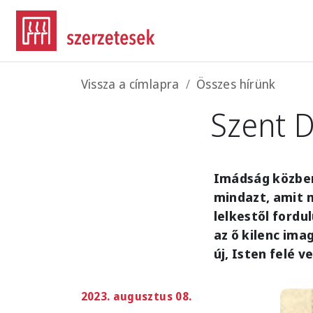
Ugrás a tartalomra
Morzsa
Vissza a címlapra
Összes hírünk
Szent 
Imádság közben
mindazt, amit 
lelkestől ford
az ő kilenc ima
új, Isten felé 
2023. augusztus 08.
Imag