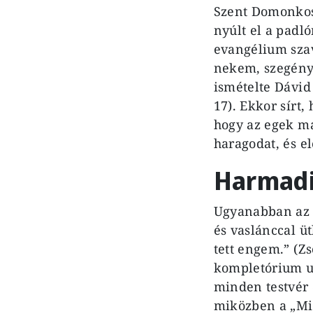
Szent Domonkos 
nyúlt el a padló
evangélium sza
nekem, szegény 
ismételte Dávid
17). Ekkor sírt
hogy az egek ma
haragodat, és e
Harmadi
Ugyanabban az é
és vaslánccal ü
tett engem.” (Z
kompletórium u
minden testvér e
miközben a „Mi