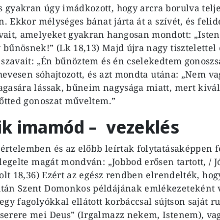
gyakran úgy imádkozott, hogy arcra borulva telj
n. Ekkor mélységes bánat járta át a szívét, és felid
vait, amelyeket gyakran hangosan mondott: „Iste
bűnösnek!” (Lk 18,13) Majd újra nagy tisztelettel
 szavait: „Én bűnöztem és én cselekedtem gonoszs
, hevesen sóhajtozott, és azt mondta utána: „Nem v
gasára lássak, bűneim nagysága miatt, mert kivá
lőtted gonoszat műveltem.”
k imamód – vezeklés
rtelemben és az előbb leírtak folytatásaképpen fe
tlegelte magát mondván: „Jobbod erősen tartott, / 
solt 18,36) Ezért az egész rendben elrendelték, h
tán Szent Domonkos példájának emlékezeteként 
gy fagolyókkal ellátott korbáccsal sújtson saját ru
serere mei Deus” (Irgalmazz nekem, Istenem), va