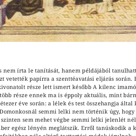
nem írta le tanítását, hanem példájából tanulhatt
t vetették papírra a szenttéavatási eljárás során.
ivonatolt része lett ismert később A kilenc imam
gtöbb része ennek ma is éppoly aktuális, mint bár
tezer éve során: a lélek és test összehangja által
 Domonkosnál semmi lelki nem történik úgy, hogy 
i szinten sem mehet végbe semmi lelki jelenlét nél
er egész lényén meglátszik. Erről tanúskodik a ki
fajtákhoz nála eltérő testtartási módok járulnak