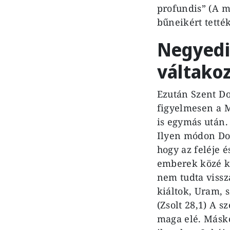
profundis” (A m
bűneikért tetté
Negyedik
váltako
Ezután Szent Dom
figyelmesen a Me
is egymás után. 
Ilyen módon Do
hogy az feléje é
emberek közé kü
nem tudta vissza
kiáltok, Uram, 
(Zsolt 28,1) A 
maga elé. Másko