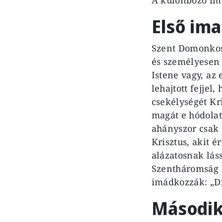
Első im
Szent Domonkos 
és személyesen 
Istene vagy, az 
lehajtott fejjel
csekélységét Kr
magát e hódolat
ahányszor csak 
Krisztus, akit 
alázatosnak láss
Szentháromság e
imádkozzák: „Di
Második