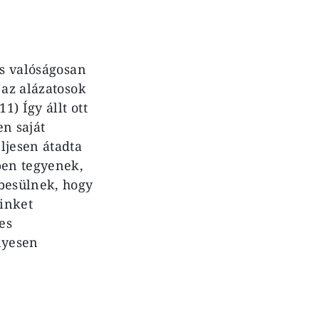
us valóságosan
 az alázatosok
1) Így állt ott
en saját
ljesen átadta
pen tegyenek,
mbesülnek, hogy
minket
es
lyesen