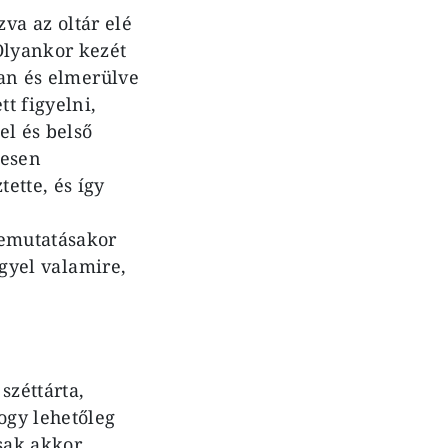
a az oltár elé
Olyankor kezét
san és elmerülve
t figyelni,
el és belső
resen
ette, és így
bemutatásakor
igyel valamire,
széttárta,
ogy lehetőleg
sak akkor