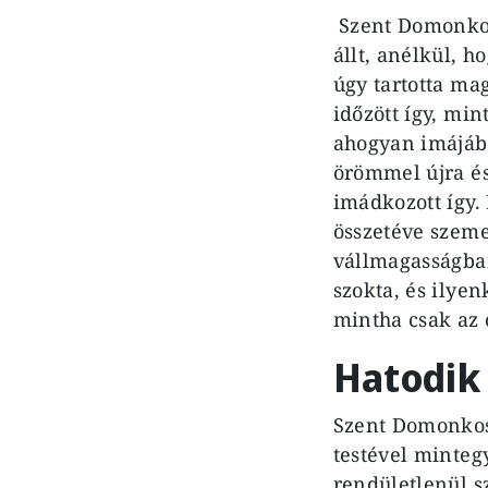
Szent Domonkos
állt, anélkül, 
úgy tartotta mag
időzött így, min
ahogyan imájába
örömmel újra és
imádkozott így.
összetéve szeme
vállmagasságban
szokta, és ilyen
mintha csak az 
Hatodik 
Szent Domonkos 
testével minteg
rendületlenül s