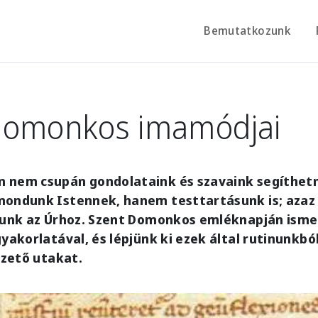
Bemutatkozunk
Domonkos imamódjai
 nem csupán gondolataink és szavaink segíthetn
mondunk Istennek, hanem testtartásunk is; azaz 
ulunk az Úrhoz. Szent Domonkos emléknapján ism
gyakorlatával, és lépjünk ki ezek által rutinunkbó
vezető utakat.
e