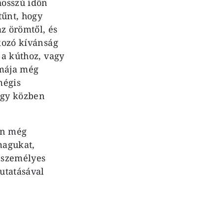
hosszú időn
tűnt, hogy
z örömtől, és
akozó kívánság
 a kúthoz, vagy
Imája még
mégis
ogy közben
én még
magukat,
ó személyes
utatásával