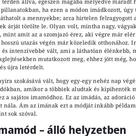
g térden állva, egészen magába mélyedve maradt 
n pillanatokban, ha ezen a módon imádkozott, úgy 
áthatolt a mennyekbe; arca hirtelen felragyogott a
ek árját törölte le. Olyan volt, mintha nagy, vágy
, mint amit az a szomjazó érez, aki végre már elér
i hosszú utazás végén már közeledik otthonához. 
és intenzívebbé vált, ami a láthatóan élénkebb, 
taglejtésekben mutatkozott meg, ehhez jött még, h
és újra letérdelt.
nyira szokásává vált, hogy egy-egy nehéz nap vég
dókban, amikor a többiek aludtak és kipihenték 
hez a sajátos imamódhoz. Ez az imádás, az adoráci
lt nála. Ám az imának ezt a módját inkább példam
nt sok szóval.
imamód – álló helyzetben