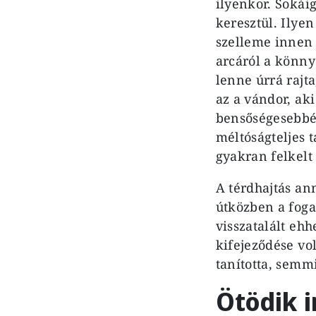
ilyenkor. Sokái
keresztül. Ilye
szelleme innen 
arcáról a könny
lenne úrrá rajta
az a vándor, ak
bensőségesebbé 
méltóságteljes 
gyakran felkelt 
A térdhajtás an
útközben a foga
visszatalált eh
kifejeződése vo
tanította, semmi
Ötödik 