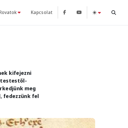
Rovatok
Kapcsolat
ek kifejezni
testestől-
erkedjünk meg
l, fedezzünk fel