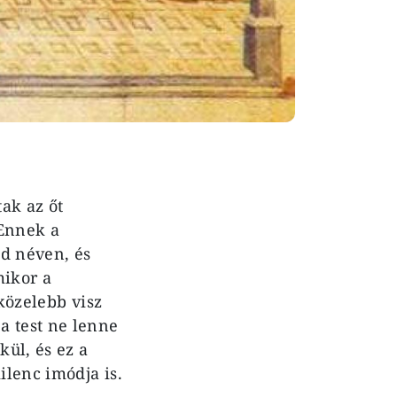
ak az őt
 Ennek a
ód néven, és
mikor a
 közelebb visz
a test ne lenne
kül, és ez a
lenc imódja is.
.