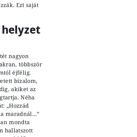
zák. Ezt saját
 helyzet
etét nagyon
yakran, többször
tól éjfélig.
tett bizalom,
dig, akiket az
gtartja. Néha
át: „Hozzád
éma maradnál…”
osan mondta
 hallatszott