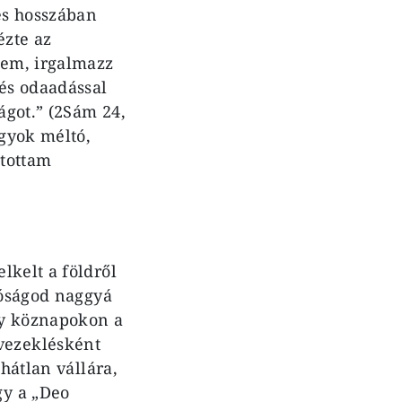
es hosszában
ézte az
nem, irgalmazz
 és odaadással
ágot.” (2Sám 24,
agyok méltó,
ltottam
lkelt a földről
Jóságod naggyá
ogy köznapokon a
vezeklésként
hátlan vállára,
gy a „Deo