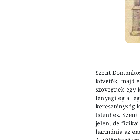
Szent Domonkos 
követők, majd ez
szövegnek egy k
lényegileg a le
kereszténység ké
Istenhez. Szent
jelen, de fizika
harmónia az emb
A különböző ima