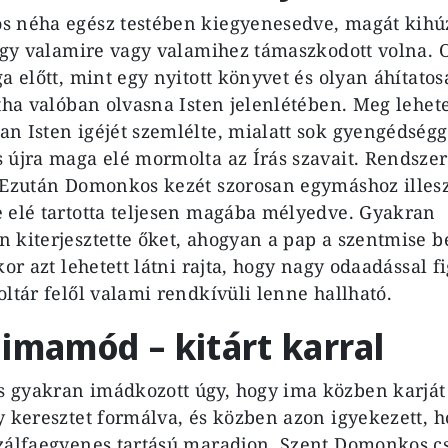
 néha egész testében kiegyenesedve, magát kihúzv
hogy valamire vagy valamihez támaszkodott volna. 
a előtt, mint egy nyitott könyvet és olyan áhítato
tha valóban olvasna Isten jelenlétében. Meg lehetet
n Isten igéjét szemlélte, mialatt sok gyengédségg
 újra maga elé mormolta az Írás szavait. Rendsze
 Ezután Domonkos kezét szorosan egymáshoz illeszt
 elé tartotta teljesen magába mélyedve. Gyakran
 kiterjesztette őket, ahogyan a pap a szentmise 
kor azt lehetett látni rajta, hogy nagy odaadással f
oltár felől valami rendkívüli lenne hallható.
imamód – kitárt karral
gyakran imádkozott úgy, hogy ima közben karját 
y keresztet formálva, és közben azon igyekezett, h
zálfaegyenes tartású maradjon. Szent Domonkos c