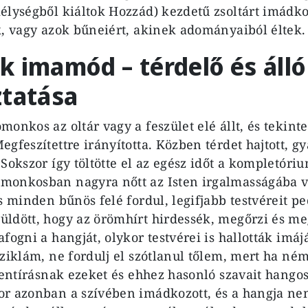
élységből kiáltok Hozzád) kezdetű zsoltárt imádkoz
k, vagy azok bűneiért, akinek adományaiból éltek.
 imamód – térdelő és álló
ztatása
onkos az oltár vagy a feszület elé állt, és tekint
gfeszítettre irányította. Közben térdet hajtott, g
Sokszor így töltötte el az egész időt a kompletórium
monkosban nagyra nőtt az Isten irgalmasságába ve
s minden bűnös felé fordul, legifjabb testvéreit pe
ldött, hogy az örömhírt hirdessék, megőrzi és me
fogni a hangját, olykor testvérei is hallották imáj
sziklám, ne fordulj el szótlanul tőlem, mert ha n
szentírásnak ezeket és ehhez hasonló szavait hang
r azonban a szívében imádkozott, és a hangja nem