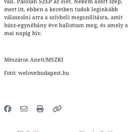
van. Pálosan SZÉP az élet. Nekem azért szép,
mert itt, ebben a keretben tudok leginkább
válaszolni arra a szívbeli megszólításra, amit
húsz-egynéhány éve hallottam meg, és amely a
mai napig hív.
Mészáros Anett/MSZKI
Fotó: welovebudapest.hu