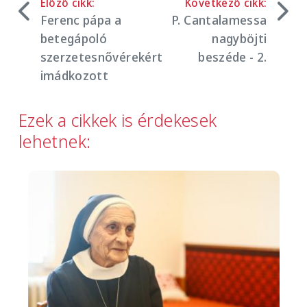
Előző cikk:
Következő cikk:
Ferenc pápa a
P. Cantalamessa
betegápoló
nagyböjti
szerzetesnővérekért
beszéde - 2.
imádkozott
Ezek a cikkek is érdekesek
lehetnek:
Image