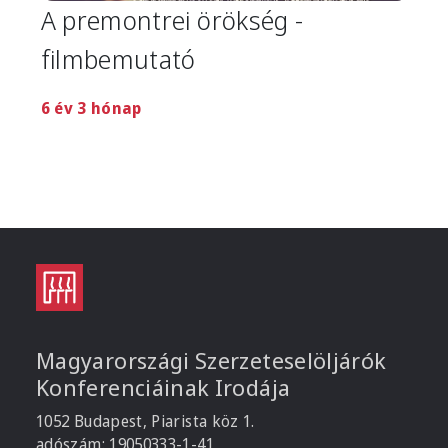
A premontrei örökség -
filmbemutató
6 év 3 hónap
Magyarországi Szerzeteselöljárók
Konferenciáinak Irodája
1052 Budapest, Piarista köz 1.
adószám: 19050333-1-41