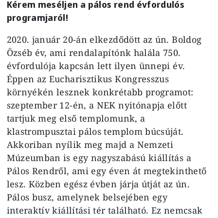
Kérem meséljen a pálos rend évfordulós
programjaról!
2020. január 20-án elkezdődött az ún. Boldog
Özséb év, ami rendalapítónk halála 750.
évfordulója kapcsán lett ilyen ünnepi év.
Éppen az Eucharisztikus Kongresszus
környékén lesznek konkrétabb programot:
szeptember 12-én, a NEK nyitónapja előtt
tartjuk meg első templomunk, a
klastrompusztai pálos templom búcsúját.
Akkoriban nyílik meg majd a Nemzeti
Múzeumban is egy nagyszabású kiállítás a
Pálos Rendről, ami egy éven át megtekinthető
lesz. Közben egész évben járja útját az ún.
Pálos busz, amelynek belsejében egy
interaktív kiállítási tér található. Ez nemcsak