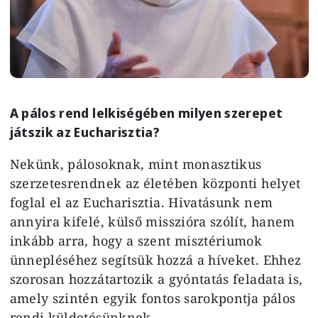
A pálos rend lelkiségében milyen szerepet
játszik az Eucharisztia?
Nekünk, pálosoknak, mint monasztikus
szerzetesrendnek az életében központi helyet
foglal el az Eucharisztia. Hivatásunk nem
annyira kifelé, külső misszióra szólít, hanem
inkább arra, hogy a szent misztériumok
ünnepléséhez segítsük hozzá a híveket. Ehhez
szorosan hozzátartozik a gyóntatás feladata is,
amely szintén egyik fontos sarokpontja pálos
rendi küldetésünknek.