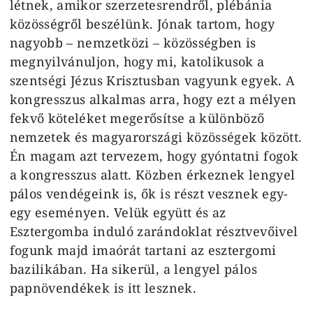
létnek, amikor szerzetesrendről, plébánia
közösségről beszélünk. Jónak tartom, hogy
nagyobb – nemzetközi – közösségben is
megnyilvánuljon, hogy mi, katolikusok a
szentségi Jézus Krisztusban vagyunk egyek. A
kongresszus alkalmas arra, hogy ezt a mélyen
fekvő köteléket megerősítse a különböző
nemzetek és magyarországi közösségek között.
Én magam azt tervezem, hogy gyóntatni fogok
a kongresszus alatt. Közben érkeznek lengyel
pálos vendégeink is, ők is részt vesznek egy-
egy eseményen. Velük együtt és az
Esztergomba induló zarándoklat résztvevőivel
fogunk majd imaórát tartani az esztergomi
bazilikában. Ha sikerül, a lengyel pálos
papnövendékek is itt lesznek.