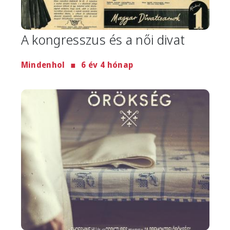
A kongresszus és a női divat
Mindenhol
6 év 4 hónap
Image