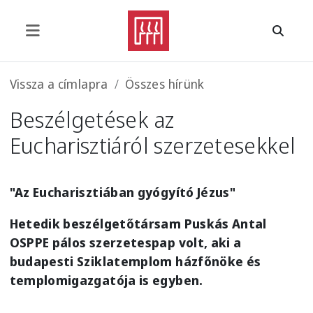
Ugrás a tartalomra
Morzsa
Vissza a címlapra
Összes hírünk
Beszélgetések az
Eucharisztiáról szerzetesekkel
"Az Eucharisztiában gyógyító Jézus"
Hetedik beszélgetőtársam Puskás Antal
OSPPE pálos szerzetespap volt, aki a
budapesti Sziklatemplom házfőnöke és
templomigazgatója is egyben.