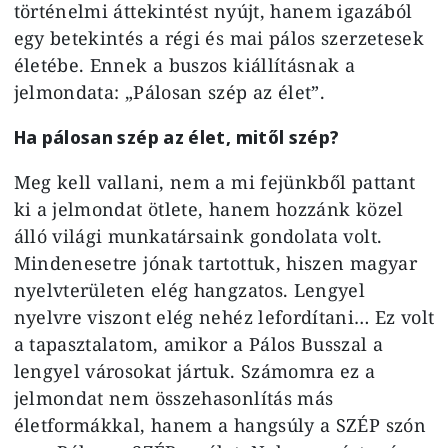
történelmi áttekintést nyújt, hanem igazából
egy betekintés a régi és mai pálos szerzetesek
életébe. Ennek a buszos kiállításnak a
jelmondata: „Pálosan szép az élet”.
Ha pálosan szép az élet, mitől szép?
Meg kell vallani, nem a mi fejünkből pattant
ki a jelmondat ötlete, hanem hozzánk közel
álló világi munkatársaink gondolata volt.
Mindenesetre jónak tartottuk, hiszen magyar
nyelvterületen elég hangzatos. Lengyel
nyelvre viszont elég nehéz lefordítani… Ez volt
a tapasztalatom, amikor a Pálos Busszal a
lengyel városokat jártuk. Számomra ez a
jelmondat nem összehasonlítás más
életformákkal, hanem a hangsúly a SZÉP szón