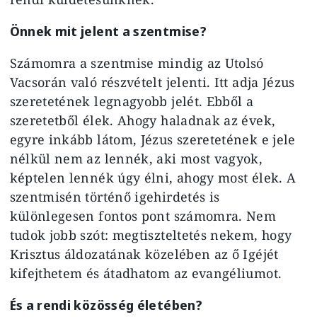
Önnek mit jelent a szentmise?
Számomra a szentmise mindig az Utolsó
Vacsorán való részvételt jelenti. Itt adja Jézus
szeretetének legnagyobb jelét. Ebből a
szeretetből élek. Ahogy haladnak az évek,
egyre inkább látom, Jézus szeretetének e jele
nélkül nem az lennék, aki most vagyok,
képtelen lennék úgy élni, ahogy most élek. A
szentmisén történő igehirdetés is
különlegesen fontos pont számomra. Nem
tudok jobb szót: megtiszteltetés nekem, hogy
Krisztus áldozatának közelében az ő Igéjét
kifejthetem és átadhatom az evangéliumot.
És a rendi közösség életében?