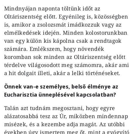
Mindnyájan naponta töltünk időt az
Oltáriszentség előtt. Egyénileg is, közösségben
is, amikor a zsolozsmát imádkozzuk vagy az
elmélkedések idején. Minden kolostorunkban
van egy külön kis kápolna csak a rendtagok
számára. Emlékszem, hogy növendék
koromban sok minden az Oltáriszentség előtt
térdelve világosodott meg számomra, akár ami
a hit dolgait illeti, akár a lelki történéseket.
Önnek van-e személyes, belső élménye az
Eucharisztia ünneplésével kapcsolatban?
Talán azt tudnám megosztani, hogy egyre
alázatosabbá tesz az Úr, miközben mindennap
misézek, és a kezembe adja magát. Az utóbbi
években úgy ismertem meg őt, mint a gyógyító