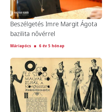
Beszélgetés Imre Margit Ágota
bazilita nővérrel
Máriapócs
6 év 5 hónap
Image