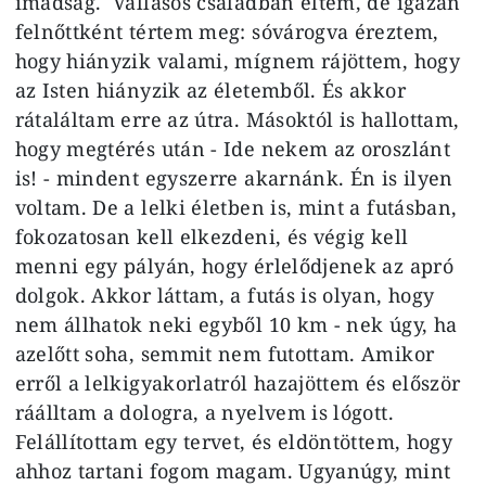
imádság. Vallásos családban éltem, de igazán
felnőttként tértem meg: sóvárogva éreztem,
hogy hiányzik valami, mígnem rájöttem, hogy
az Isten hiányzik az életemből. És akkor
rátaláltam erre az útra. Másoktól is hallottam,
hogy megtérés után - Ide nekem az oroszlánt
is! - mindent egyszerre akarnánk. Én is ilyen
voltam. De a lelki életben is, mint a futásban,
fokozatosan kell elkezdeni, és végig kell
menni egy pályán, hogy érlelődjenek az apró
dolgok. Akkor láttam, a futás is olyan, hogy
nem állhatok neki egyből 10 km - nek úgy, ha
azelőtt soha, semmit nem futottam. Amikor
erről a lelkigyakorlatról hazajöttem és először
ráálltam a dologra, a nyelvem is lógott.
Felállítottam egy tervet, és eldöntöttem, hogy
ahhoz tartani fogom magam. Ugyanúgy, mint