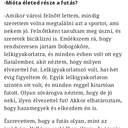
-Mióta életed része a futás?
-Amikor városi felnőtt lettem, mindig
szerettem volna megtalálni azt a sportot, ami
nekem jó. Felnőttként tanultam meg úszni, és
szeretek biciklizni is. Emlékszem rá, hogy
rendszeresen jártam Dobogókőre,
lelkigyakorlatra, és minden évben volt ott egy
fiatalember, akit néztem, hogy milyen
élvezettel fut. Lelkigyakorlatozó volt, hat-hét
évig figyeltem őt. Egyik lelkigyakorlaton
szintén ott volt, és minden reggel kitartóan
futott. Olyan sóvárogva néztem, hogy de jó
neki, ilyen élvezettel fut! Akkor elhatároztam,
hogy hazamegyek és elkezdem én is.
Észrevettem, hogy a futás olyan, mint az