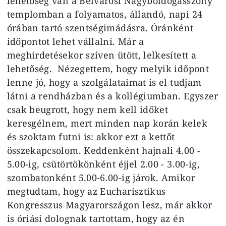
lehetőség van a Belvárosi Nagyboldogasszony
templomban a folyamatos, állandó, napi 24
órában tartó szentségimádásra. Óránként
időpontot lehet vállalni. Már a
meghirdetésekor szíven ütött, lelkesített a
lehetőség. Nézegettem, hogy melyik időpont
lenne jó, hogy a szolgálataimat is el tudjam
látni a rendházban és a kollégiumban. Egyszer
csak beugrott, hogy nem kell időket
keresgélnem, mert minden nap korán kelek
és szoktam futni is: akkor ezt a kettőt
összekapcsolom. Keddenként hajnali 4.00 -
5.00-ig, csütörtökönként éjjel 2.00 - 3.00-ig,
szombatonként 5.00-6.00-ig járok. Amikor
megtudtam, hogy az Eucharisztikus
Kongresszus Magyarországon lesz, már akkor
is óriási dolognak tartottam, hogy az én