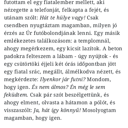
futottam el egy fiatalember mellett, aki
nézegette a telefonját, felkapta a fejét, és
utánam szólt:
Hát te hülye vagy!
Csak
csendben nyugtáztam magamban, milyen jó
érzés az Úr futóbolondjának lenni. Egy másik
emlékezetes találkozásom: a templomnál,
ahogy megérkezem, egy kicsit lazítok. A beton
padokra felteszem a lábam - úgy nyújtok - és
egy csütörtöki éjjeli két órás időpontban jött
egy fiatal srác, megállt, álmélkodva nézett, és
megkérdezte:
Ilyenkor jár futni?
Mondom,
hogy igen.
És nem álmos? Én még le sem
feküdtem.
Csak pár szót beszélgettünk, és
ahogy elment, olvasta a hátamon a pólót, és
visszaszólt:
Ja, hát így könnyű!
Mosolyogtam
magamban, hogy igen.