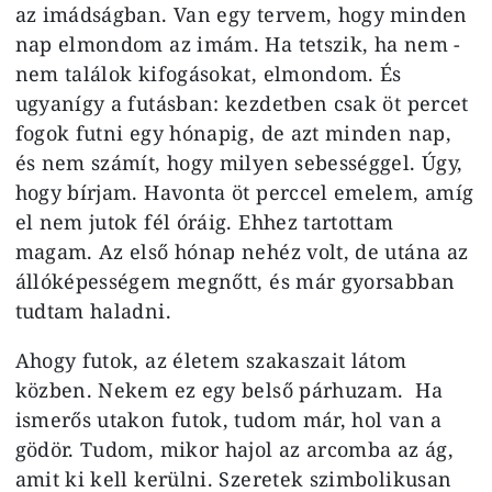
az imádságban. Van egy tervem, hogy minden
nap elmondom az imám. Ha tetszik, ha nem -
nem találok kifogásokat, elmondom. És
ugyanígy a futásban: kezdetben csak öt percet
fogok futni egy hónapig, de azt minden nap,
és nem számít, hogy milyen sebességgel. Úgy,
hogy bírjam. Havonta öt perccel emelem, amíg
el nem jutok fél óráig. Ehhez tartottam
magam. Az első hónap nehéz volt, de utána az
állóképességem megnőtt, és már gyorsabban
tudtam haladni.
Ahogy futok, az életem szakaszait látom
közben. Nekem ez egy belső párhuzam. Ha
ismerős utakon futok, tudom már, hol van a
gödör. Tudom, mikor hajol az arcomba az ág,
amit ki kell kerülni. Szeretek szimbolikusan