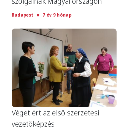
szolgálnak Magyarországon
Budapest
7 év 9 hónap
Image
Véget ért az első szerzetesi
vezetőképzés