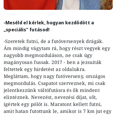
-Meséld el kérlek, hogyan kezdődött a
„speciális” futásod!
-Szeretek futni, de a futóversenyek drágák.
Ám mindig vágytam rá, hogy részt vegyek egy
nagyobb megmozduláson, ne csak úgy
magányosan fussak. 2017 - ben a jezsuiták
feltettek egy hirdetést az oldalukra.
Megláttam, hogy nagy futóverseny, országos
megmozdulás. Csapatot szerveznek, mi csak
jelentkezzünk váltófutásra és ők mindent
elintéznek. Nevezést, nevezési díjat, sőt,
ígértek egy pólót is. Maratont kellett futni,
amit hatan futottunk le, amikor is 7 km jut egy