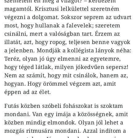
szentelem én meg a világot? – kérdezem
magamtól. Krisztusi lelkülettel szeretném
végezni a dolgomat. Sokszor seprem az udvart
most, hogy hullanak a falevelek; szeretem
csinálni, mert a valóságban tart. Érzem az
illatát, azt, hogy ropog, teljesen benne vagyok
a jelenben. Mondják a kollégista lányok néha:
Teréz, olyan jó úgy elmenni az egyetemre,
hogy téged látlak, milyen jókedvűen sepersz!
Nem az számít, hogy mit csinálok, hanem az,
hogyan. Hogy örömmel végzem azt, amit
éppen ad az élet.
Futás közben szóbeli fohászokat is szoktam
mondani. Van egy imája a közösségnek, amit
közben mindig elmondok. Olyan jól lehet a
mozgás ritmusára mondani. Azzal indítom a