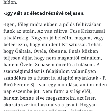
hídon.
-Így vált az életed részévé teljesen.
-Igen, főleg mióta ebben a pólós felhívásban
futok az utcán. Az van ráírva: Fuss Krisztussal
a határokig! Nagyon jó beleélni magam, vagy
beleérezni, hogy mindent Krisztussal. Tehát,
hogy Őáltala, Ővele, Őbenne. Futás közben
teljesen átjár, hogy nem magamtól csinálom,
hanem Ővele. Sohasem öncélú a futásom. A
szentségimádást is felajánlom valamilyen
szándékra és a futást is. Alapító atyánknak - P.
Bíró Ferenc SJ - van egy mondása, ami minden
nap eszembe jut: Nem futni a világ elől,
hanem benne élve megszentelni azt Isten
akarata szerint használva a javait. Hogyan