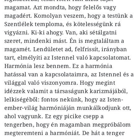
magamat. Azt mondta, hogy felelős vagy
magadért. Komolyan veszem, hogy a testünk a
Szentlélek temploma, és kötelességünk rá
vigyázni. Ki-ki ahogy. Van, aki sétálgatni
szeret, mindenki mást. Én is megtaláltam a
magamét. Lendületet ad, felfrissít, irányban
tart, elmélyíti az Istennel való kapcsolatomat.
Harmónia lesz bennem. Ez a harmónia
hatással van a kapcsolataimra, az Istennel és a
világgal való viszonyomra. Hogy megint
idézzek valamit a társaságunk karizmájából,
lelkiségéből: fontos nekünk, hogy az Isten-
ember-világ harmóniáján munkálkodjunk ott,
ahol vagyunk. Ez egy picike csepp a
tengerben, hogy én magamban megpróbálom
megteremteni a harmóniát. De hát a tenger