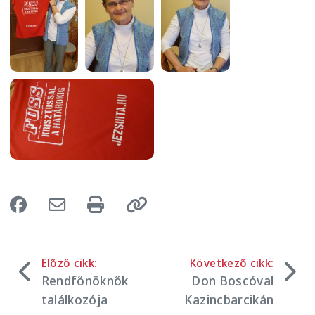
Image
Előző cikk:
Következő cikk:
Rendfőnöknők
Don Boscóval
találkozója
Kazincbarcikán