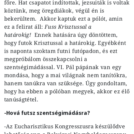
főre. Hat csapatot indítottak, jezsuiták is voltak
köztünk, meg öregdiákok, végül én is
bekerültem. Akkor kaptuk ezt a pólót, amin
ez a felirat áll:
Fuss Krisztussal a
határokig!
Ennek hatására úgy döntöttem,
hogy futok Krisztussal a határokig. Egyébként
is naponta szoktam futni futópadon, és ezt
megpróbálom összekapcsolni a
szentségimádással. VI. Pál pápának van egy
mondása, hogy a mai világnak nem tanítókra,
hanem tanúkra van szüksége. Úgy gondoltam,
hogy ha ebben a pólóban megyek, akkor ez élő
tanúságtétel.
-Hová futsz szentségimádásra?
-Az Eucharisztikus Kongresszusra készülődve