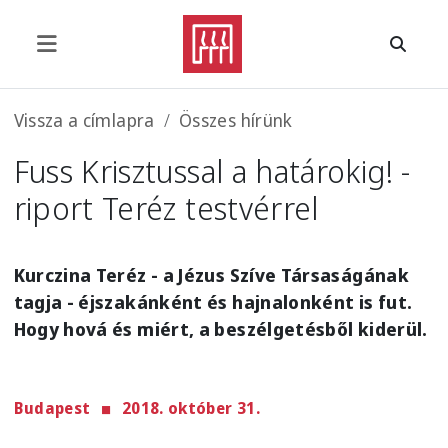
Ugrás a tartalomra
Morzsa
Vissza a címlapra
Összes hírünk
Fuss Krisztussal a határokig! -
riport Teréz testvérrel
Kurczina Teréz - a Jézus Szíve Társaságának
tagja - éjszakánként és hajnalonként is fut.
Hogy hová és miért, a beszélgetésből kiderül.
Budapest
2018. október 31.