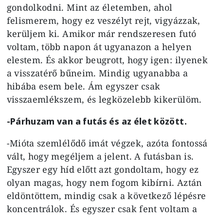
gondolkodni. Mint az életemben, ahol
felismerem, hogy ez veszélyt rejt, vigyázzak,
kerüljem ki. Amikor már rendszeresen futó
voltam, több napon át ugyanazon a helyen
elestem. És akkor beugrott, hogy igen: ilyenek
a visszatérő bűneim. Mindig ugyanabba a
hibába esem bele. Ám egyszer csak
visszaemlékszem, és legközelebb kikerülöm.
-Párhuzam van a futás és az élet között.
-Mióta szemlélődő imát végzek, azóta fontossá
vált, hogy megéljem a jelent. A futásban is.
Egyszer egy híd előtt azt gondoltam, hogy ez
olyan magas, hogy nem fogom kibírni. Aztán
eldöntöttem, mindig csak a következő lépésre
koncentrálok. És egyszer csak fent voltam a