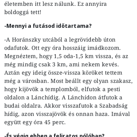
életemben itt lesz nálunk. Ez annyira
boldoggá tett!
-Mennyi a futásod időtartama?
-A Horánszky utcából a legrövidebb úton
odafutok. Ott egy óra hosszáig imádkozom.
Megnéztem, hogy 1,5 oda-1,5 km vissza, és az
még mindig csak 3 km, ami nekem kevés.
Aztán egy ideig össze-vissza köröket tettem
még a városban. Most beállt egy olyan szakasz,
hogy kijövök a templomból, elfutok a pesti
oldalon a Lánchídig. A Lánchídon átfutok a
budai oldalra. Akkor visszafutok a Szabadság
hídig, azon visszajövök és onnan haza. Imával
együtt egy óra 45 perc.
-És végig ebben a feliratos pólóban?