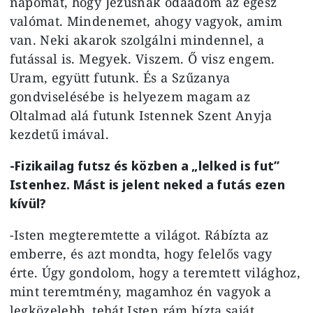
napomat, hogy Jézusnak odaadom az egész
valómat. Mindenemet, ahogy vagyok, amim
van. Neki akarok szolgálni mindennel, a
futással is. Megyek. Viszem. Ő visz engem.
Uram, együtt futunk. És a Szűzanya
gondviselésébe is helyezem magam az
Oltalmad alá futunk Istennek Szent Anyja
kezdetű imával.
-Fizikailag futsz és közben a „lelked is fut”
Istenhez. Mást is jelent neked a futás ezen
kívül?
-Isten megteremtette a világot. Rábízta az
emberre, és azt mondta, hogy felelős vagy
érte. Úgy gondolom, hogy a teremtett világhoz,
mint teremtmény, magamhoz én vagyok a
legközelebb, tehát Isten rám bízta saját