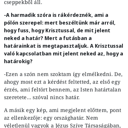
cseppekből áll.
-A harmadik szóra is rákérdeznék, ami a
pólón szerepel: mert beszéltünk már arról,
hogy fuss, hogy Krisztussal, de mit jelent
neked a határ? Mert a futásban a
határainkat is megtapasztaljuk. A Krisztussal
való kapcsolatban mit jelent neked az, hogy a
határokig?
-Ezen a szón nem szoktam így elmélkedni. De,
ahogy most ezt a kérdést feltetted, az első egy
érzés, ami feltört bennem, az Isten határtalan
szeretete… szóval nincs határ.
A másik egy kép, ami megjelent előttem, pont
az ellenkezője: egy országhatár. Nem
véletlenül vagyok a Jézus Szíve Társaságában,