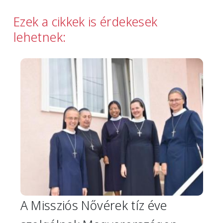
Ezek a cikkek is érdekesek
lehetnek:
Image
A Missziós Nővérek tíz éve