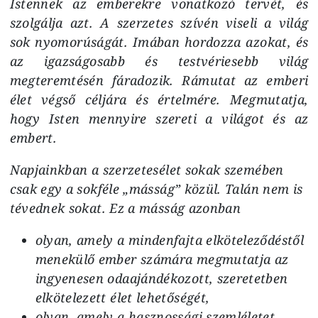
Istennek az emberekre vonatkozó tervét, és
szolgálja azt. A szerzetes szívén viseli a világ
sok nyomorúságát. Imában hordozza azokat, és
az igazságosabb és testvériesebb világ
megteremtésén fáradozik. Rámutat az emberi
élet végső céljára és értelmére. Megmutatja,
hogy Isten mennyire szereti a világot és az
embert.
Napjainkban a szerzetesélet sokak szemében
csak egy a sokféle „másság” közül. Talán nem is
tévednek sokat. Ez a másság azonban
olyan, amely a mindenfajta elköteleződéstől
menekülő ember számára megmutatja az
ingyenesen odaajándékozott, szeretetben
elkötelezett élet lehetőségét,
olyan, amely a hasznossági szemléletet