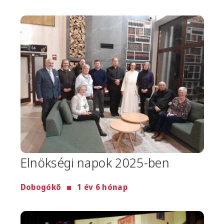
Image
Elnökségi napok 2025-ben
Dobogókő
1 év 6 hónap
Image