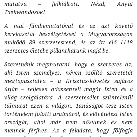
mutatva – felkiáltott: Nézd, Anya!
Taekwondosok!
A mai filmbemutatóval és az azt követő
kerekasztal beszélgetéssel a Magyarországon
működő 89 szerzetesrend, és az itt élő 1118
szerzetes életébe pillanthatunk majd be.
Szeretnénk megmutatni, hogy a szerzetes az,
aki Isten személyes, néven szólító szeretetét
megtapasztalva – a Krisztus-követés sajátos
útján – teljesen odaszenteli magát Isten és a
világ szolgálatára. A szerzetesélet szüntelenül
túlmutat ezen a világon. Tanúságot tesz Isten
történelem fölötti uralmáról, és elővételezi Isten
országát, ahol már nem nősülnek és nem
mennek férjhez. Az a feladata, hogy fölfogja