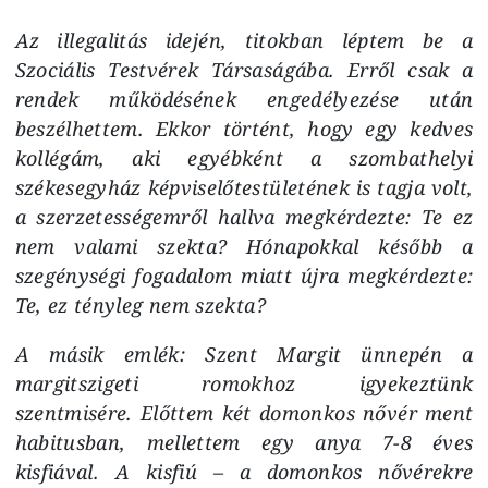
Az illegalitás idején, titokban léptem be a
Szociális Testvérek Társaságába. Erről csak a
rendek működésének engedélyezése után
beszélhettem. Ekkor történt, hogy egy kedves
kollégám, aki egyébként a szombathelyi
székesegyház képviselőtestületének is tagja volt,
a szerzetességemről hallva megkérdezte: Te ez
nem valami szekta? Hónapokkal később a
szegénységi fogadalom miatt újra megkérdezte:
Te, ez tényleg nem szekta?
A másik emlék: Szent Margit ünnepén a
margitszigeti romokhoz igyekeztünk
szentmisére. Előttem két domonkos nővér ment
habitusban, mellettem egy anya 7-8 éves
kisfiával. A kisfiú – a domonkos nővérekre