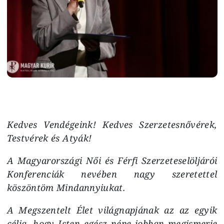
Kedves Vendégeink! Kedves Szerzetesnővérek,
Testvérek és Atyák!
A Magyarországi Női és Férfi Szerzeteselöljárói
Konferenciák nevében nagy szeretettel
köszöntöm Mindannyiukat.
A Megszentelt Élet világnapjának az az egyik
célja, hogy Isten egész népe jobban megismerje