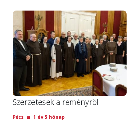
Image
Szerzetesek a reményről
Pécs
1 év 5 hónap