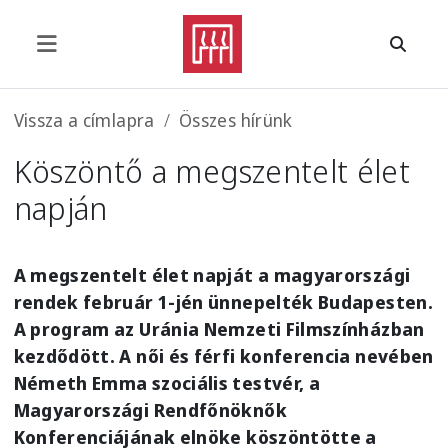
Ugrás a tartalomra
Morzsa
Vissza a címlapra
Összes hírünk
Köszöntő a megszentelt élet
napján
A megszentelt élet napját a magyarországi
rendek február 1-jén ünnepelték Budapesten.
A program az Uránia Nemzeti Filmszínházban
kezdődött. A női és férfi konferencia nevében
Németh Emma szociális testvér, a
Magyarországi Rendfőnöknők
Konferenciájának elnöke köszöntötte a