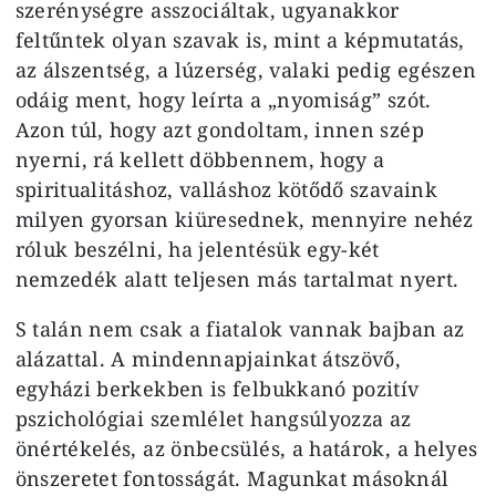
szerénységre asszociáltak, ugyan­akkor
feltűntek olyan szavak is, mint a képmutatás,
az álszentség, a lúzer­ség, valaki pedig egészen
odáig ment, hogy leírta a „nyomiság” szót.
Azon túl, hogy azt gondoltam, innen szép
nyerni, rá kellett döbbennem, hogy a
spiritualitáshoz, valláshoz kötődő szavaink
milyen gyorsan kiüresed­nek, mennyire nehéz
róluk beszélni, ha jelentésük egy-két
nemzedék alatt teljesen más tartalmat nyert.
S talán nem csak a fiatalok vannak bajban az
alázattal. A mindennap­jainkat átszövő,
egyházi berkekben is felbukkanó pozitív
pszichológiai szemlélet hangsúlyozza az
önérté­kelés, az önbecsülés, a határok, a he­lyes
önszeretet fontosságát. Magun­kat másoknál