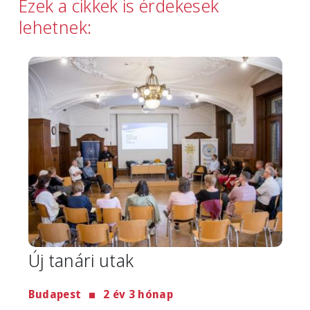
Ezek a cikkek is érdekesek
lehetnek:
Image
Új tanári utak
Budapest
2 év 3 hónap