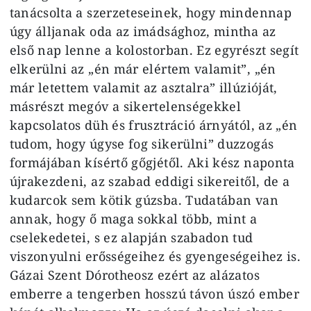
tanácsolta a szerzetese­inek, hogy mindennap
úgy álljanak oda az imádsághoz, mintha az
első nap lenne a kolostorban. Ez egyrészt segít
elkerülni az „én már elértem valamit”, „én
már letettem valamit az asztalra” illúzióját,
másrészt meg­óv a sikertelenségekkel
kapcsolatos düh és frusztráció árnyától, az „én
tudom, hogy úgyse fog sikerülni” duzzogás
formájában kísértő gőgjé­től. Aki kész naponta
újrakezdeni, az szabad eddigi sikereitől, de a
ku­darcok sem kötik gúzsba. Tudatá­ban van
annak, hogy ő maga sokkal több, mint a
cselekedetei, s ez alap­ján szabadon tud
viszonyulni erős­ségeihez és gyengeségeihez is.
Gázai Szent Dórotheosz ezért az alázatos
emberre a tengerben hosszú távon úszó ember