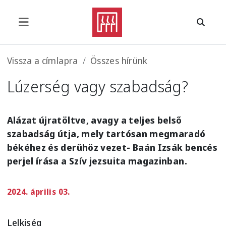
Ugrás a tartalomra
Morzsa
Vissza a címlapra
Összes hírünk
Lúzerség vagy szabadság?
Alázat újratöltve, avagy a teljes belső
szabadság útja, mely tartósan megmaradó
békéhez és derűhöz vezet- Baán Izsák bencés
perjel írása a Szív jezsuita magazinban.
2024. április 03.
Lelkiség