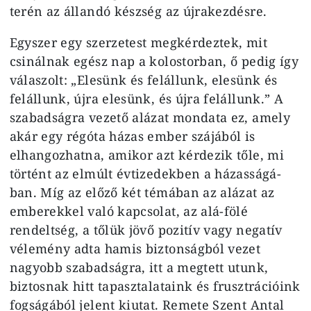
terén az állan­dó készség az újrakezdésre.
Egyszer egy szerzetest megkérdeztek, mit
csinálnak egész nap a kolostorban, ő pedig így
válaszolt: „Elesünk és felállunk, elesünk és
felállunk, újra elesünk, és újra felállunk.” A
szabadságra vezető alázat mondata ez, amely
akár egy régóta házas ember szájából is
elhangozhatna, amikor azt kérdezik tőle, mi
történt az elmúlt évtizedekben a házasságá­
ban. Míg az előző két témában az alá­zat az
emberekkel való kapcsolat, az alá-fölé
rendeltség, a tőlük jövő pozi­tív vagy negatív
vélemény adta hamis biztonságból vezet
nagyobb szabad­ságra, itt a megtett utunk,
biztosnak hitt tapasztalataink és frusztráció­ink
fogságából jelent kiutat. Remete Szent Antal