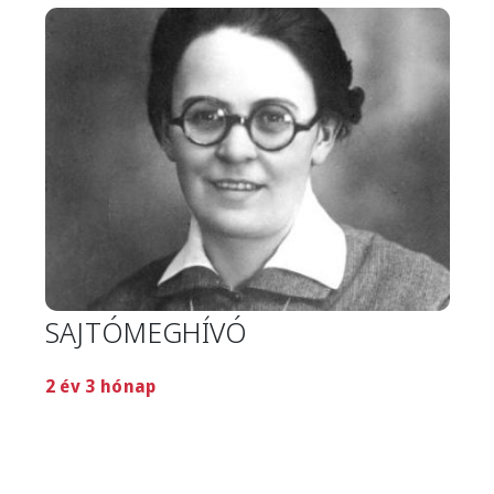
Image
SAJTÓMEGHÍVÓ
2 év 3 hónap