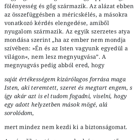
fölényesség és gőg származik. Az alázat ebben
az összefüggésben a méricskélés, a másokra
vonatkozó kérdés elengedése, amiből
nyugalom származik. Az egyik szerzetes atya
mondása szerint „ha az ember nem mondja
szívében: »Én és az Isten va­gyunk egyedül a
világon«, nem lesz megnyugvása”. A
megnyugvás pedig abból ered, hogy
saját értékességem kizárólagos forrása maga
Isten, aki teremtett, szeret és megtart engem, s
így akár azt is el tudom fogadni, viselni, hogy
egy adott helyzetben mások mögé, alá
sorolódom,
mert mindez nem kezdi ki a bizton­ságomat.