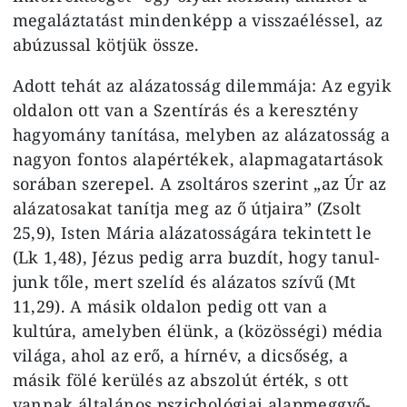
megaláztatást min­denképp a visszaéléssel, az
abúzussal kötjük össze.
Adott tehát az alázatosság dilemmá­ja: Az egyik
oldalon ott van a Szent­írás és a keresztény
hagyomány taní­tása, melyben az alázatosság a
nagyon fontos alapértékek, alapmagatartások
sorában szerepel. A zsoltáros szerint „az Úr az
alázatosakat tanítja meg az ő útjaira” (Zsolt
25,9), Isten Mária alázatosságára tekintett le
(Lk 1,48), Jézus pedig arra buzdít, hogy tanul­
junk tőle, mert szelíd és alázatos szí­vű (Mt
11,29). A másik oldalon pe­dig ott van a
kultúra, amelyben élünk, a (közösségi) média
világa, ahol az erő, a hírnév, a dicsőség, a
másik fölé kerülés az abszolút érték, s ott
vannak általános pszichológiai alapmeggyő­