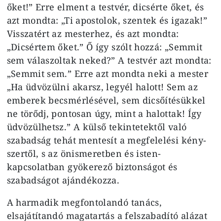
őket!” Erre elment a testvér, dicsér­te őket, és
azt mondta: „Ti aposto­lok, szentek és igazak!”
Visszatért az mesterhez, és azt mondta:
„Dicsér­tem őket.” Ő így szólt hozzá: „Sem­mit
sem válaszoltak neked?” A test­vér azt mondta:
„Semmit sem.” Erre azt mondta neki a mester
„Ha üd­vözülni akarsz, legyél halott! Sem az
emberek becsmérlésével, sem di­csőítésükkel
ne törődj, pontosan úgy, mint a halottak! Így
üdvözülhetsz.” A külső tekintetektől való
szabadság tehát mentesít a megfelelési kény­
szertől, s az önismeretben és isten­
kapcsolatban gyökerező biztonságot és
szabadságot ajándékozza.
A harmadik megfontolandó ta­nács,
elsajátítandó magatartás a felszabadító alázat