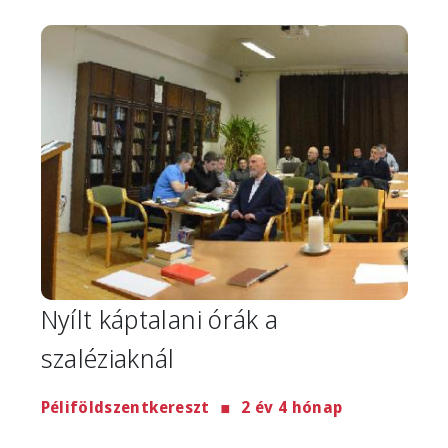
Image
Nyílt káptalani órák a
szaléziaknál
Péliföldszentkereszt
2 év 4 hónap