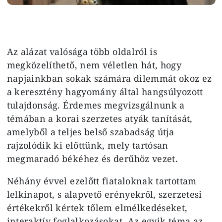
Az alázat valósága több oldalról is
megközelíthető, nem véletlen hát, hogy
napjainkban sokak számára dilemmát okoz ez
a keresztény hagyomány által hangsúlyozott
tulajdonság. Érdemes megvizsgálnunk a
témában a korai szerzetes atyák tanítását,
amelyből a teljes belső szabadság útja
rajzolódik ki előttünk, mely tartósan
megmaradó békéhez és derűhöz vezet.
Néhány évvel ezelőtt fiataloknak tar­tottam
lelkinapot, s alapvető erények­ről, szerzetesi
értékekről kértek tőlem elmélkedéseket,
interaktív foglalko­zásokat. Az egyik téma az