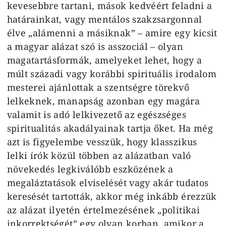
kevesebbre tartani, mások kedvéért feladni a
határain­kat, vagy mentálos szakzsargonnal
élve „alámenni a másiknak” – ami­re egy kicsit
a magyar alázat szó is asszociál – olyan
magatartásformák, amelyeket lehet, hogy a
múlt száza­di vagy korábbi spirituális irodalom
mesterei ajánlottak a szentségre tö­rekvő
lelkeknek, manapság azonban egy magára
valamit is adó lelkive­zető az egészséges
spiritualitás aka­dályainak tartja őket. Ha még
azt is figyelembe vesszük, hogy klasszikus
lelki írók közül többen az alázatban való
növekedés legkiválóbb eszkö­zének a
megaláztatások elviselését vagy akár tudatos
keresését tartot­ták, akkor még inkább érezzük
az alázat ilyetén értelmezésének „poli­tikai
inkorrektségét” egy olyan kor­ban, amikor a