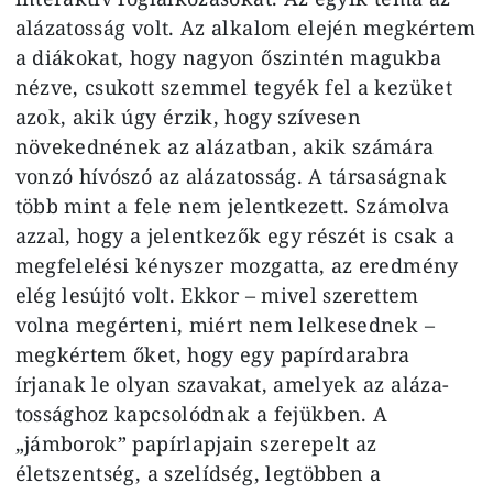
alázatos­ság volt. Az alkalom elején megkér­tem
a diákokat, hogy nagyon őszintén magukba
nézve, csukott szemmel te­gyék fel a kezüket
azok, akik úgy ér­zik, hogy szívesen
növekednének az alázatban, akik számára
vonzó hívó­szó az alázatosság. A társaságnak
több mint a fele nem jelentkezett. Számolva
azzal, hogy a jelentkezők egy részét is csak a
megfelelési kényszer mozgatta, az eredmény
elég lesújtó volt. Ekkor – mivel szerettem
volna megérteni, miért nem lelkesednek –
megkértem őket, hogy egy papírdarabra
írjanak le olyan szavakat, amelyek az aláza­
tossághoz kapcsolódnak a fejükben. A
„jámborok” papírlapjain szerepelt az
életszentség, a szelídség, legtöbben a