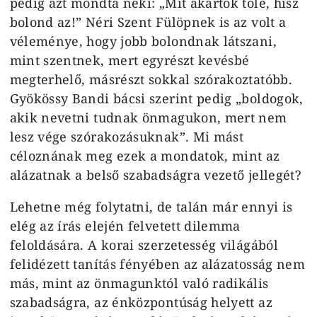
pedig azt mondta neki: „Mit akartok tőle, hisz
bolond az!” Néri Szent Fülöpnek is az volt a
vé­leménye, hogy jobb bolondnak lát­szani,
mint szentnek, mert egyrészt kevésbé
megterhelő, másrészt sokkal szórakoztatóbb.
Gyökössy Bandi bá­csi szerint pedig „boldogok,
akik ne­vetni tudnak önmagukon, mert nem
lesz vége szórakozásuknak”. Mi mást
céloznának meg ezek a mondatok, mint az
alázatnak a belső szabadság­ra vezető jellegét?
Lehetne még folytatni, de talán már ennyi is
elég az írás elején felvetett di­lemma
feloldására. A korai szerzetes­ség világából
felidézett tanítás fényé­ben az alázatosság nem
más, mint az önmagunktól való radikális
szabad­ságra, az énközpontúság helyett az