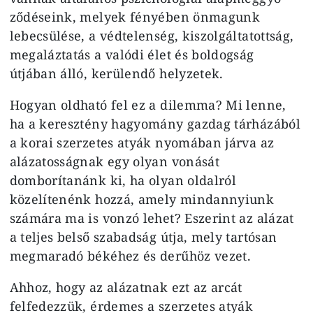
ződéseink, melyek fényében önma­gunk
lebecsülése, a védtelenség, ki­szolgáltatottság,
megaláztatás a valódi élet és boldogság
útjában álló, kerü­lendő helyzetek.
Hogyan oldható fel ez a dilem­ma? Mi lenne,
ha a keresztény ha­gyomány gazdag tárházából
a korai szerzetes atyák nyomában járva az
alázatosságnak egy olyan vonását
domborítanánk ki, ha olyan oldal­ról
közelítenénk hozzá, amely mind­annyiunk
számára ma is vonzó lehet? Eszerint az alázat
a teljes belső szabadság útja, mely tartósan
megmaradó békéhez és derűhöz vezet.
Ahhoz, hogy az alázatnak ezt az arcát
felfedezzük, érdemes a szerzetes atyák