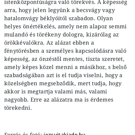
istenközpontúságra való törekvés. A képesség
arra, hogy jelen legyünk a becsvágy vagy
hatalomvágy béklyó­itól szabadon. Olyan
helyes önérté­kelés, amely nem alapoz semmi
mu­landó és törékeny dologra, kizárólag az
örökkévalókra. Az alázat ebben a
fénytörésben a személyes kapcsoló­dásra való
képesség, az önzéstől men­tes, tiszta szeretet,
amely képes közel menni a másikhoz, s belső
szabadsá­gában azt is el tudja viselni, hogy a
kö­zelségben megsebződik, mert tudja, hogy
akkor is megtartja valami más, valami
nagyobb. Erre az alázatra ma is érdemes
törekedni.
Forrás és fotó:
jezsuitakiado.hu