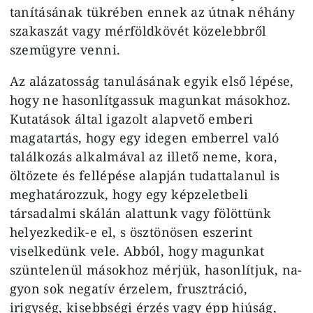
tanításának tükrében ennek az útnak néhány
szakaszát vagy mérföldkövét közelebbről
szemügyre venni.
Az alázatosság tanulásának egyik első lépése,
hogy ne hasonlítgassuk magunkat másokhoz.
Kutatások által igazolt alapvető emberi
magatartás, hogy egy idegen emberrel való
talál­kozás alkalmával az illető neme, kora,
öltözete és fellépése alapján tudattala­nul is
meghatározzuk, hogy egy kép­zeletbeli
társadalmi skálán alattunk vagy fölöttünk
helyezkedik-e el, s ösz­tönösen eszerint
viselkedünk vele. Abból, hogy magunkat
szüntelenül másokhoz mérjük, hasonlítjuk, na­
gyon sok negatív érzelem, frusztráció,
irigység, kisebbségi érzés vagy épp hi­úság,