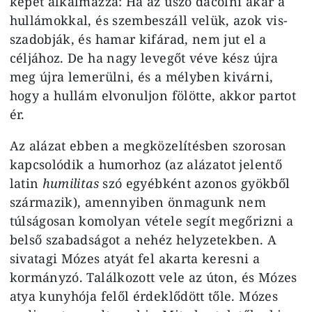
képét alkalmazza: Ha az úszó dacolni akar a
hullámok­kal, és szembeszáll velük, azok vis­
szadobják, és hamar kifárad, nem jut el a
céljához. De ha nagy levegőt véve kész újra
meg újra lemerülni, és a mélyben kivárni,
hogy a hullám elvonuljon fölötte, akkor partot
ér.
Az alázat ebben a megközelítés­ben szorosan
kapcsolódik a humor­hoz (az alázatot jelentő
latin
humi­litas
szó egyébként azonos gyökből
származik), amennyiben önmagunk nem
túlságosan komolyan vétele segít megőrizni a
belső szabadságot a ne­héz helyzetekben. A
sivatagi Mózes atyát fel akarta keresni a
kormány­zó. Találkozott vele az úton, és Mó­zes
atya kunyhója felől érdeklődött tőle. Mózes