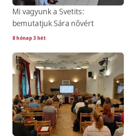
Mi vagyunk a Svetits:
bemutatjuk Sára nővért
8 hónap 3 hét
Image