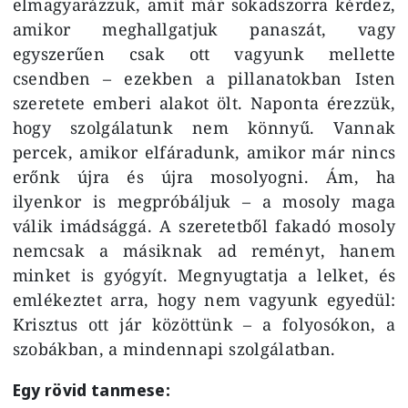
elmagyarázzuk, amit már sokadszorra kérdez,
amikor meghallgatjuk panaszát, vagy
egyszerűen csak ott vagyunk mellette
csendben – ezekben a pillanatokban Isten
szeretete emberi alakot ölt. Naponta érezzük,
hogy szolgálatunk nem könnyű. Vannak
percek, amikor elfáradunk, amikor már nincs
erőnk újra és újra mosolyogni. Ám, ha
ilyenkor is megpróbáljuk – a mosoly maga
válik imádsággá. A szeretetből fakadó mosoly
nemcsak a másiknak ad reményt, hanem
minket is gyógyít. Megnyugtatja a lelket, és
emlékeztet arra, hogy nem vagyunk egyedül:
Krisztus ott jár közöttünk – a folyosókon, a
szobákban, a mindennapi szolgálatban.
Egy rövid tanmese: