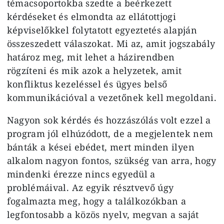
témacsoportokba szedte a beérkezett
kérdéseket és elmondta az ellátottjogi
képviselőkkel folytatott egyeztetés alapján
összeszedett válaszokat. Mi az, amit jogszabály
határoz meg, mit lehet a házirendben
rögzíteni és mik azok a helyzetek, amit
konfliktus kezeléssel és ügyes belső
kommunikációval a vezetőnek kell megoldani.
Nagyon sok kérdés és hozzászólás volt ezzel a
program jól elhúzódott, de a megjelentek nem
bánták a kései ebédet, mert minden ilyen
alkalom nagyon fontos, szükség van arra, hogy
mindenki érezze nincs egyedül a
problémáival. Az egyik résztvevő úgy
fogalmazta meg, hogy a találkozókban a
legfontosabb a közös nyelv, megvan a saját