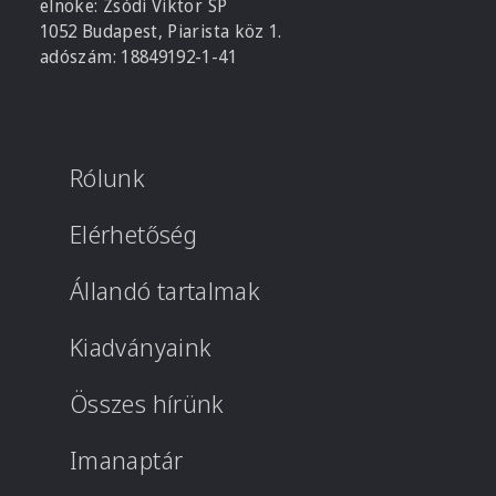
elnöke: Zsódi Viktor SP
1052 Budapest, Piarista köz 1.
adószám: 18849192-1-41
Rólunk
Elérhetőség
Állandó tartalmak
Kiadványaink
Összes hírünk
Imanaptár