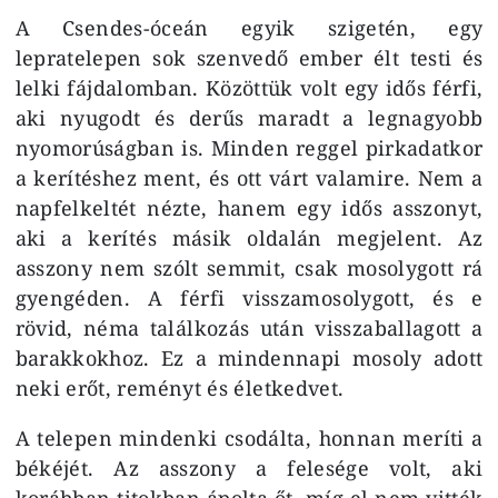
A Csendes-óceán egyik szigetén, egy
lepratelepen sok szenvedő ember élt testi és
lelki fájdalomban. Közöttük volt egy idős férfi,
aki nyugodt és derűs maradt a legnagyobb
nyomorúságban is. Minden reggel pirkadatkor
a kerítéshez ment, és ott várt valamire. Nem a
napfelkeltét nézte, hanem egy idős asszonyt,
aki a kerítés másik oldalán megjelent. Az
asszony nem szólt semmit, csak mosolygott rá
gyengéden. A férfi visszamosolygott, és e
rövid, néma találkozás után visszaballagott a
barakkokhoz. Ez a mindennapi mosoly adott
neki erőt, reményt és életkedvet.
A telepen mindenki csodálta, honnan meríti a
békéjét. Az asszony a felesége volt, aki
korábban titokban ápolta őt, míg el nem vitték