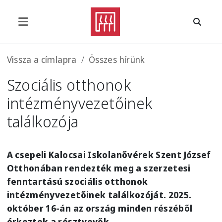
Ugrás a tartalomra
Morzsa
Vissza a címlapra
Összes hírünk
Szociális otthonok
intézményvezetőinek
találkozója
A csepeli
Kalocsai Iskolanővérek Szent József
Otthonában rendezték meg a szerzetesi
fenntartású szociális otthonok
intézményvezetőinek találkozóját. 2025.
október 16-án az ország minden részéből
érkeztek a résztvevők.