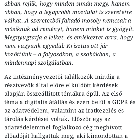
abban rejlik, hogy minden simán megy, hanem
abban, hogy a legapróbb mozdulat is szeretetté
válhat. A szeretetből fakadó mosoly nemcsak a
másiknak ad reményt, hanem minket is gyógyít.
Megnyugtatja a lelket, és emlékeztet arra, hogy
nem vagyunk egyedül: Krisztus ott jár
közöttünk – a folyosókon, a szobákban, a
mindennapi szolgálatban.
Az intézményvezetői találkozók mindig a
résztvevők által előre elküldött kérdések
alapján összeállított témákra épül. Az első
téma a digitális átállás és ezen belül a GDPR és
az adatvédelem, valamint az iratkezelés és
tárolás kérdései voltak. Először egy az
adatvédelemmel foglalkozó cég meghívott
előadóját hallgattuk meg, aki kimondottan a