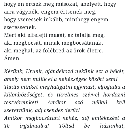
hogy én értsek meg másokat, ahelyett, hogy
arra vágynék, engem értsenek meg,
hogy szeressek inkább, minthogy engem
szeressenek.
Mert aki elfelejti magát, az találja meg,
aki megbocsát, annak megbocsátanak,
aki meghal, az fölébred az örök életre.
Ámen.
Kérünk, Urunk, ajándékozd nekünk ezt a békét,
amely nem múlik el a nehézségek között sem!
Taníts minket meghallgatni egymást, elfogadni a
különbözőséget, és türelmes szívvel hordozni
testvéreinket! Amikor szó nélkül kell
szeretnünk, adj csendes derűt!
Amikor megbocsátani nehéz, adj emlékezést a
Te irgalmadra! Töltsd be házunkat,