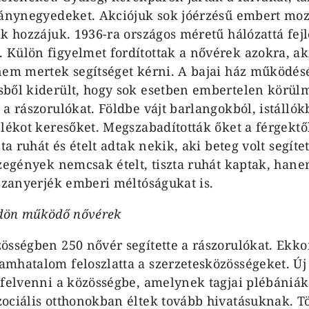
gánynegyedeket. Akciójuk sok jóérzésű embert moz
k hozzájuk. 1936-ra országos méretű hálózattá fejl
Külön figyelmet fordítottak a nővérek azokra, aki
nem mertek segítséget kérni. A bajai ház működésé
sből kiderült, hogy sok esetben embertelen körül
a rászorulókat. Földbe vájt barlangokból, istállók
lékot keresőket. Megszabadították őket a férgektől
zta ruhát és ételt adtak nekik, aki beteg volt segíte
szegények nemcsak ételt, tiszta ruhát kaptak, hane
sszanyerjék emberi méltóságukat is.
ldön működő nővérek
össégben 250 nővér segítette a rászorulókat. Ekk
mhatalom feloszlatta a szerzetesközösségeket. Új
 felvenni a közösségbe, amelynek tagjai plébániák
ociális otthonokban éltek tovább hivatásuknak. 