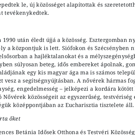
epedtek le, új közösséget alapítottak és szereteto
t tevékenykedtek.
1990 után éledt újjá a közösség. Esztergomban nyí
y a központjuk is lett. Siófokon és Szécsényben ny
elsősorban a hajléktalanokat és a mélyszegénység
nyben súlyosan beteg, idős embereket ápolnak, go
aládjának egy kis magyar ága ma is számos telepü
t vesz a segítségnyújtásban. A nővérek hármas fo
énység, engedelmesség – jelképezi a kordára kötöt
Nővérek közösségeit az egyszerűség, testvériség 
égük középpontjában az Eucharisztia tisztelete áll.
rta őket
ences Betánia Idősek Otthona és Testvéri Közössé