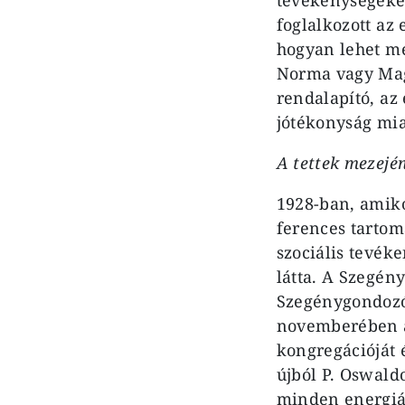
foglalkozott az 
hogyan lehet me
Norma vagy Mag
rendalapító, az
jótékonyság miat
A tettek mezejé
1928-ban, amiko
ferences tartom
szociális tevék
látta. A Szegén
Szegénygondozó 
novemberében a
kongregációját 
újból P. Oswal
minden energiáj