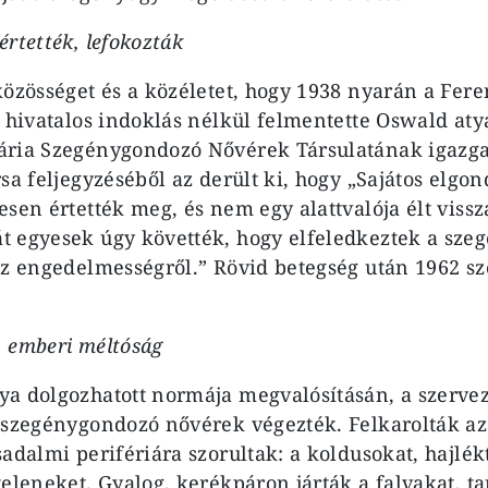
rtették, lefokozták
közösséget és a közéletet, hogy 1938 nyarán a Fer
a hivatalos indoklás nélkül felmentette Oswald aty
ria Szegénygondozó Nővérek Társulatának igazgat
sa feljegyzéséből az derült ki, hogy „Sajátos elgon
esen értették meg, és nem egy alattvalója élt vissz
 egyesek úgy követték, hogy elfeledkeztek a szeg
az engedelmességről.” Rövid betegség után 1962 
a, emberi méltóság
a dolgozhatott normája megvalósításán, a szervez
 szegénygondozó nővérek végezték. Felkarolták az
sadalmi perifériára szorultak: a koldusokat, hajlék
teleneket. Gyalog, kerékpáron járták a falvakat, t