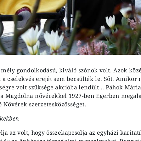
 mély gondolkodású, kiváló szónok volt. Azok közé 
t a cselekvés erejét sem becsülték le. Sőt. Amikor
tségre volt szüksége akcióba lendült… Páhok Mária
 Magdolna nővérekkel 1927-ben Egerben megalap
 Nővérek szerzetesközösséget.
lkekben
ja az volt, hogy összekapcsolja az egyházi karitat
t és az önkéntes társadalmi mozgalmakat. Renget