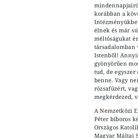
mindennapjairó
korábban a köve
Intézményükben
élnek és már sú
méltóságukat ér
társadalomban v
Istenből! Annyir
gyönyörűen mos
tud, de egyszer
benne. Vagy ne
rózsafüzért, vag
megkérdezed, v
A Nemzetközi Eu
Péter bíboros ké
Országos Katoli
Magyar Máltai S