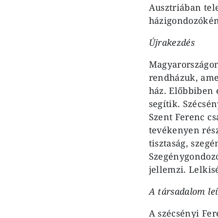
Ausztriában tel
házigondozókén
Újrakezdés
Magyarországon 
rendházuk, amel
ház. Előbbiben 
segítik. Szécsé
Szent Ferenc cs
tevékenyen rész
tisztaság, szeg
Szegénygondozó 
jellemzi. Lelkis
A társadalom leí
A szécsényi Fer