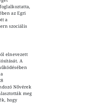
foglalkoztatta,
ében az Egri
tt a
ern szociális
ól elnevezett
ósítását. A
tműködésében
 a
28
ondozó Nővérek
álasztották meg
ék, hogy