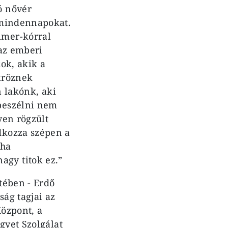
ó nővér
 mindennapokat.
imer-kórral
 az emberi
ok, akik a
kröznek
n lakónk, aki
beszélni nem
yen rögzült
dkozza szépen a
 ha
gy titok ez.”
tében - Erdő
ság tagjai az
Központ, a
gyet Szolgálat