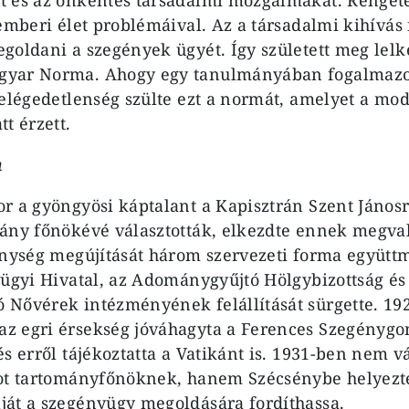
emberi élet problémáival. Az a társadalmi kihívás 
goldani a szegények ügyét. Így született meg lelk
yar Norma. Ahogy egy tanulmányában fogalmazo
 elégedetlenség szülte ezt a normát, amelyet a mod
t érzett.
n
r a gyöngyösi káptalant a Kapisztrán Szent Jánosr
ány főnökévé választották, elkezdte ennek megval
enység megújítását három szervezeti forma együt
yügyi Hivatal, az Adománygyűjtó Hölgybizottság és
Nővérek intézményének felállítását sürgette. 19
z egri érsekség jóváhagyta a Ferences Szegényg
és erről tájékoztatta a Vatikánt is. 1931-ben nem v
dot tartományfőnöknek, hanem Szécsénybe helyezt
át a szegényügy megoldására fordíthassa.