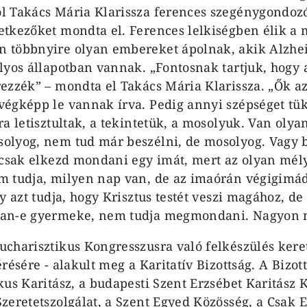
l Takács Mária Klarissza ferences szegénygondoz
tkezőket mondta el. Ferences lelkiségben élik a
 többnyire olyan embereket ápolnak, akik Alzhe
lyos állapotban vannak. „Fontosnak tartjuk, hogy
ezzék” – mondta el Takács Mária Klarissza. „Ők az
égképp le vannak írva. Pedig annyi szépséget tü
a letisztultak, a tekintetük, a mosolyuk. Van olya
olyog, nem tud már beszélni, de mosolyog. Vagy 
 csak elkezd mondani egy imát, mert az olyan mél
m tudja, milyen nap van, de az imaórán végigimá
y azt tudja, hogy Krisztus testét veszi magához, de
an-e gyermeke, nem tudja megmondani. Nagyon na
charisztikus Kongresszusra való felkészülés kere
résére - alakult meg a Karitatív Bizottság. A Bizott
kus Karitász, a budapesti Szent Erzsébet Karitász 
zeretetszolgálat, a Szent Egyed Közösség, a Csak E