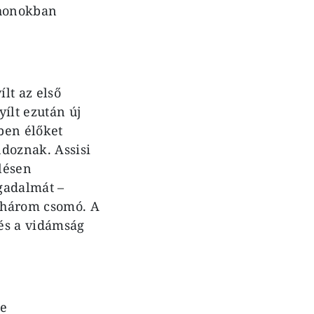
tthonokban
lt az első
ílt ezután új
ben élőket
ndoznak. Assisi
lésen
gadalmát –
t három csomó. A
és a vidámság
ge