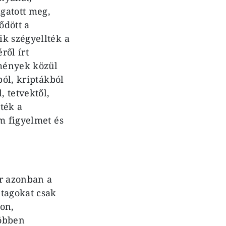
gatott meg,
ődött a
k szégyellték a
ről írt
mények közül
ból, kriptákból
, tetvektől,
tték a
m figyelmet és
or azonban a
 tagokat csak
on,
Többen