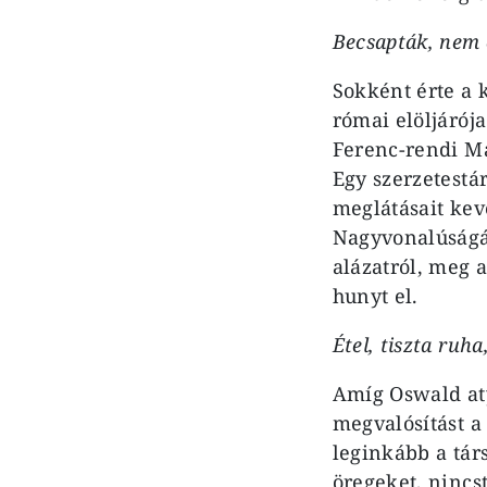
Becsapták, nem é
Sokként érte a 
római elöljárój
Ferenc-rendi Má
Egy szerzetestár
meglátásait kev
Nagyvonalúságát
alázatról, meg 
hunyt el.
Étel, tiszta ruh
Amíg Oswald aty
megvalósítást a
leginkább a tár
öregeket, nincs