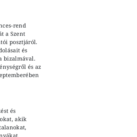
ences-rend
át a Szent
ói posztjáról.
dolásait és
a bizalmával.
énységről és az
szeptemberében
ést és
okat, akik
talanokat,
anyákat,