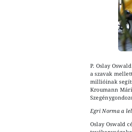
P. Oslay Oswald
a szavak mellet
millióinak segí
Kroumann Mária
Szegénygondozó
Egri Norma a le
Oslay Oswald cél
tevékenységeke