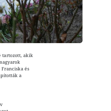
tartozott, akik
 magyarok
 Franciska és
ították a
ív
eget