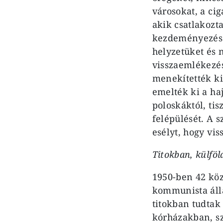
városokat, a ci
akik csatlakozta
kezdeményezés. 
helyzetüket és 
visszaemlékezé
menekítették ki 
emelték ki a haj
poloskáktól, tis
felépülését. A 
esélyt, hogy vi
Titokban, külfö
1950-ben 42 köz
kommunista álla
titokban tudtak
kórházakban, sz