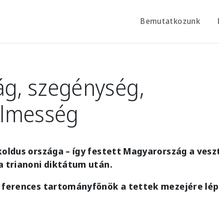
Bemutatkozunk
ág, szegénység,
lmesség
koldus országa – így festett Magyarország a veszt
a trianoni diktátum után.
d ferences tartományfőnök a tettek mezejére lép