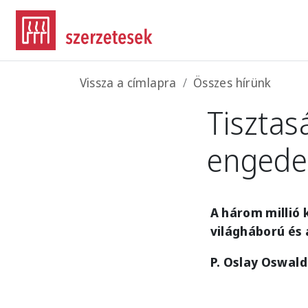
Ugrás a tartalomra
Morzsa
Vissza a címlapra
Összes hírünk
Tisztas
engede
A három millió 
világháború és 
P. Oslay Oswal