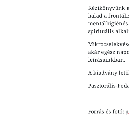
Kézikönyvünk a
halad a frontáli
mentálhigiénés,
spirituális alk
Mikrocselekvése
akár egész napo
leírásainkban.
A kiadvány letö
Pasztorális-Ped
Forrás és fotó:
p