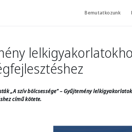
Bemutatkozunk
ény lelkigyakorlatokho
gfejlesztéshez
sták „A szív bölcsessége” – Gyűjtemény lelkigyakorlato
shez című kötete.
e