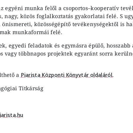
z egyéni munka felől a csoportos–kooperatív tev
s, nagy, közös foglalkoztatás gyakorlatai felé. S ug
 önismereti, közösségépítő tevékenységektől is ha
almak munkaformái felé.
k, egyedi feladatok és egymásra épülő, hosszabb 
s vagy többnapos projektek egyaránt sorra kerül
lthető a
Piarista Központi Könyvtár oldaláról
.
agógiai Titkárság
iarista.hu