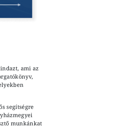
indazt, ami az
orgatókönyv,
helyekben
ős segítségre
egyházmegyei
esztő munkánkat