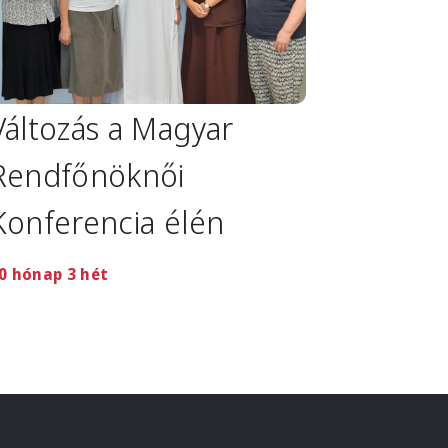
Változás a Magyar
Rendfőnöknői
Konferencia élén
0 hónap 3 hét