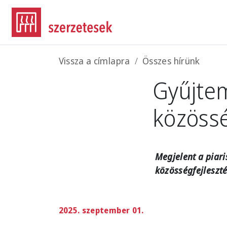
Ugrás a tartalomra
Morzsa
Vissza a címlapra
Összes hírünk
Gyűjtem
közössé
Megjelent a piari
közösségfejleszté
2025. szeptember 01.
Imag