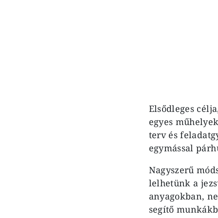
Elsődleges célj
egyes műhelyek
terv és feladat
egymással pár
Nagyszerű módsz
lelhetünk a jez
anyagokban, ne
segítő munkákb