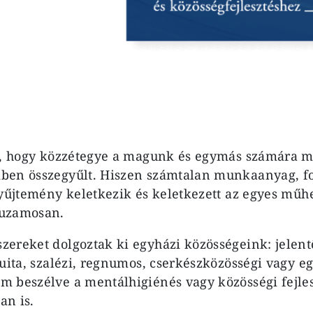
a, hogy közzétegye a magunk és egymás számára m
ben összegyűlt. Hiszen számtalan munkaanyag, f
gyűjtemény keletkezik és keletkezett az egyes mű
huzamosan.
ereket dolgoztak ki egyházi közösségeink: jelent
suita, szalézi, regnumos, cserkészközösségi vagy 
m beszélve a mentálhigiénés vagy közösségi fejl
an is.