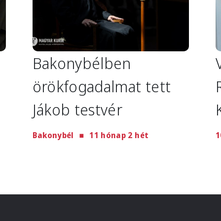
Bakonybélben
örökfogadalmat tett
Jákob testvér
Bakonybél
11 hónap 2 hét
1