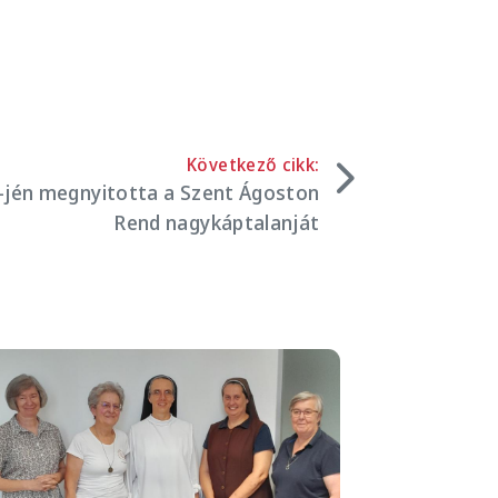
Következő cikk:
-jén megnyitotta a Szent Ágoston
Rend nagykáptalanját
mage