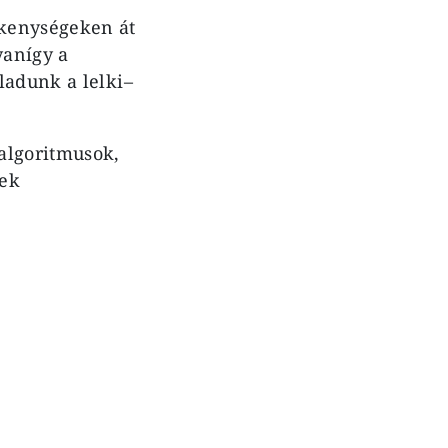
ékenységeken át
yanígy a
ladunk a lelki–
algoritmusok,
nek