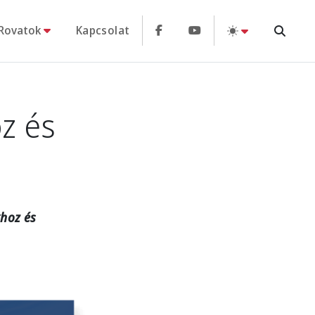
Rovatok
Kapcsolat
z és
khoz és