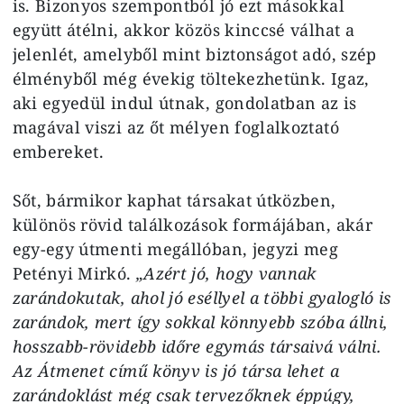
is. Bizonyos szempontból jó ezt másokkal
együtt átélni, akkor közös kinccsé válhat a
jelenlét, amelyből mint biztonságot adó, szép
élményből még évekig töltekezhetünk. Igaz,
aki egyedül indul útnak, gondolatban az is
magával viszi az őt mélyen foglalkoztató
embereket.
Sőt, bármikor kaphat társakat útközben,
különös rövid találkozások formájában, akár
egy-egy útmenti megállóban, jegyzi meg
Petényi Mirkó.
„Azért jó, hogy vannak
zarándokutak, ahol jó eséllyel a többi gyalogló is
zarándok, mert így sokkal könnyebb szóba állni,
hosszabb-rövidebb időre egymás társaivá válni.
Az Átmenet című könyv is jó társa lehet a
zarándoklást még csak tervezőknek éppúgy,