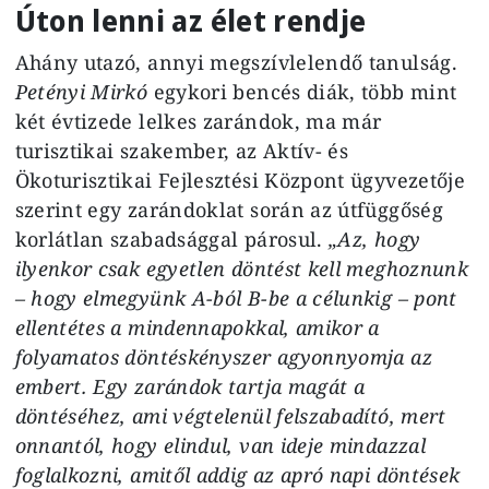
Úton lenni az élet rendje
Ahány utazó, annyi megszívlelendő tanulság.
Petényi Mirkó
egykori bencés diák, több mint
két évtizede lelkes zarándok, ma már
turisztikai szakember, az Aktív- és
Ökoturisztikai Fejlesztési Központ ügyvezetője
szerint egy zarándoklat során az útfüggőség
korlátlan szabadsággal párosul.
„Az, hogy
ilyenkor csak egyetlen döntést kell meghoznunk
– hogy elmegyünk A-ból B-be a célunkig – pont
ellentétes a mindennapokkal, amikor a
folyamatos döntéskényszer agyonnyomja az
embert. Egy zarándok tartja magát a
döntéséhez, ami végtelenül felszabadító, mert
onnantól, hogy elindul, van ideje mindazzal
foglalkozni, amitől addig az apró napi döntések