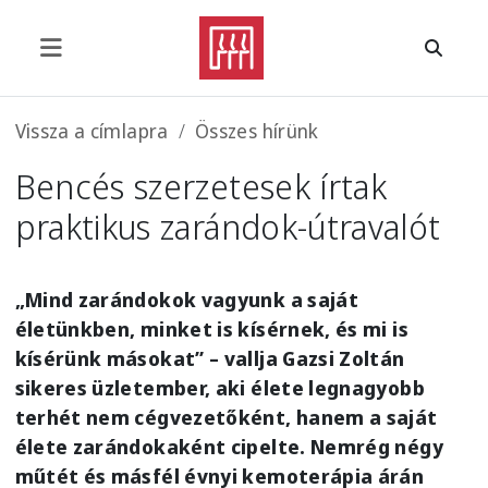
Ugrás a tartalomra
Morzsa
Vissza a címlapra
Összes hírünk
Bencés szerzetesek írtak
praktikus zarándok-útravalót
„Mind zarándokok vagyunk a saját
életünkben, minket is kísérnek, és mi is
kísérünk másokat” – vallja Gazsi Zoltán
sikeres üzletember, aki élete legnagyobb
terhét nem cégvezetőként, hanem a saját
élete zarándokaként cipelte. Nemrég négy
műtét és másfél évnyi kemoterápia árán