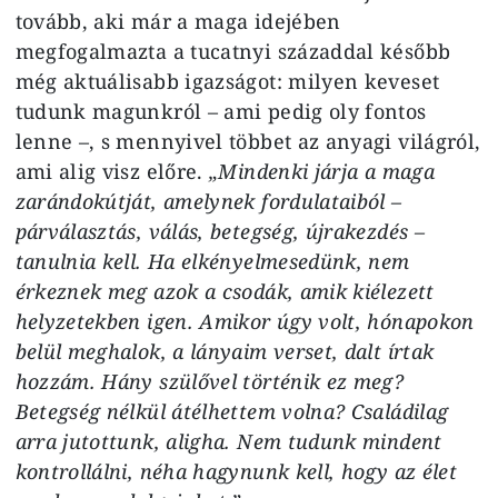
tovább, aki már a maga idejében
megfogalmazta a tucatnyi századdal később
még aktuálisabb igazságot: milyen keveset
tudunk magunkról – ami pedig oly fontos
lenne –, s mennyivel többet az anyagi világról,
ami alig visz előre.
„Mindenki járja a maga
zarándokútját, amelynek fordulataiból –
párválasztás, válás, betegség, újrakezdés –
tanulnia kell. Ha elkényelmesedünk, nem
érkeznek meg azok a csodák, amik kiélezett
helyzetekben igen. Amikor úgy volt, hónapokon
belül meghalok, a lányaim verset, dalt írtak
hozzám. Hány szülővel történik ez meg?
Betegség nélkül átélhettem volna? Családilag
arra jutottunk, aligha. Nem tudunk mindent
kontrollálni, néha hagynunk kell, hogy az élet