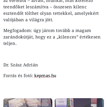
az életéből – alvást, munkát, más kötelező
teendőket leszámítva – összesen kilenc
esztendőt tölthet olyan tettekkel, amelyekért
valójában a világra jött.
Megfogadom: úgy járom tovább a magam
zarándokútját, hogy ez a „kilences” értékesen
teljen.
Dr. Szász Adrián
Forrás és fotó:
kepmas.hu
Image
Image