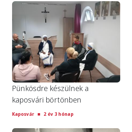
Image
Pünkösdre készülnek a
kaposvári börtönben
Kaposvár
2 év 3 hónap
Image