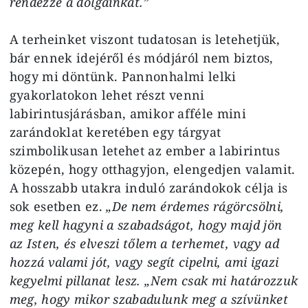
rendezze a dolgainkat.”
A terheinket viszont tudatosan is letehetjük,
bár ennek idejéről és módjáról nem biztos,
hogy mi döntünk. Pannonhalmi lelki
gyakorlatokon lehet részt venni
labirintusjárásban, amikor afféle mini
zarándoklat keretében egy tárgyat
szimbolikusan letehet az ember a labirintus
közepén, hogy otthagyjon, elengedjen valamit.
A hosszabb utakra induló zarándokok célja is
sok esetben ez.
„De nem érdemes rágörcsölni,
meg kell hagyni a szabadságot, hogy majd jön
az Isten, és elveszi tőlem a terhemet, vagy ad
hozzá valami jót, vagy segít cipelni, ami igazi
kegyelmi pillanat lesz. „Nem csak mi határozzuk
meg, hogy mikor szabadulunk meg a szívünket