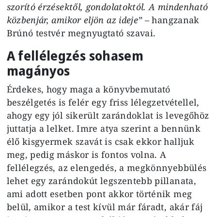
szorító érzésektől, gondolatoktól. A mindenható
közbenjár, amikor eljön az ideje”
– hangzanak
Brúnó testvér megnyugtató szavai.
A fellélegzés sohasem
magányos
Érdekes, hogy maga a könyvbemutató
beszélgetés is felér egy friss lélegzetvétellel,
ahogy egy jól sikerült zarándoklat is levegőhöz
juttatja a lelket. Imre atya szerint a bennünk
élő kisgyermek szavát is csak ekkor halljuk
meg, pedig máskor is fontos volna. A
fellélegzés, az elengedés, a megkönnyebbülés
lehet egy zarándokút legszentebb pillanata,
ami adott esetben pont akkor történik meg
belül, amikor a test kívül már fáradt, akár fáj