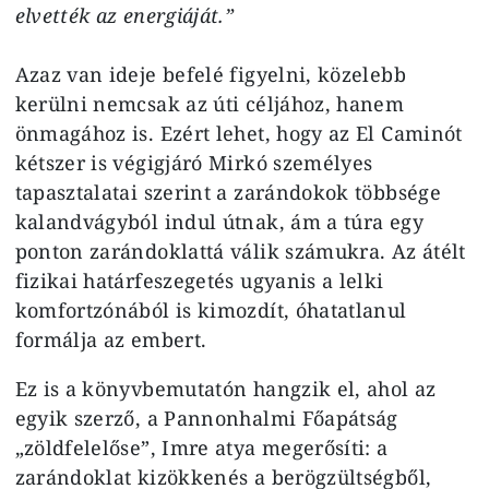
elvették az energiáját.”
Azaz van ideje befelé figyelni, közelebb
kerülni nemcsak az úti céljához, hanem
önmagához is. Ezért lehet, hogy az El Caminót
kétszer is végigjáró Mirkó személyes
tapasztalatai szerint a zarándokok többsége
kalandvágyból indul útnak, ám a túra egy
ponton zarándoklattá válik számukra. Az átélt
fizikai határfeszegetés ugyanis a lelki
komfortzónából is kimozdít, óhatatlanul
formálja az embert.
Ez is a könyvbemutatón hangzik el, ahol az
egyik szerző, a Pannonhalmi Főapátság
„zöldfelelőse”, Imre atya megerősíti: a
zarándoklat kizökkenés a berögzültségből,