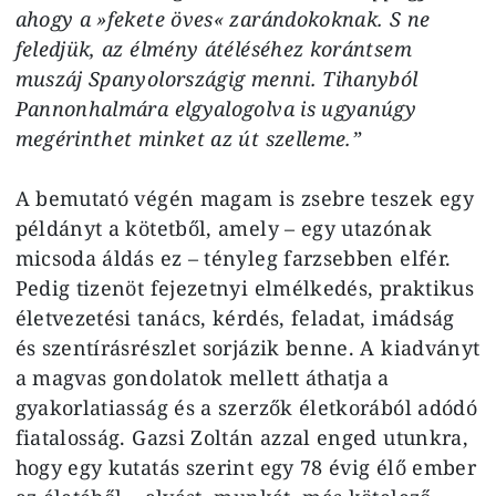
ahogy a »fekete öves« zarándokoknak. S ne
feledjük, az élmény átéléséhez korántsem
muszáj Spanyolországig menni. Tihanyból
Pannonhalmára elgyalogolva is ugyanúgy
megérinthet minket az út szelleme.”
A bemutató végén magam is zsebre teszek egy
példányt a kötetből, amely – egy utazónak
micsoda áldás ez – tényleg farzsebben elfér.
Pedig tizenöt fejezetnyi elmélkedés, praktikus
életvezetési tanács, kérdés, feladat, imádság
és szentírásrészlet sorjázik benne. A kiadványt
a magvas gondolatok mellett áthatja a
gyakorlatiasság és a szerzők életkorából adódó
fiatalosság. Gazsi Zoltán azzal enged utunkra,
hogy egy kutatás szerint egy 78 évig élő ember