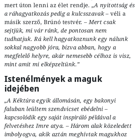
mert úton lenni az élet rendje.
„A nyitottság és
a ráhagyatkozás pedig a kulcsszavak
– véli a
másik szerző, Brúnó testvér. –
Mert csak
sejtjük, mi vár ránk, de pontosan nem
tudhatjuk. Rá kell hagyatkoznunk egy nálunk
sokkal nagyobb jóra, bízva abban, hogy a
megfelelő helyre, akár nemesebb célhoz is visz,
mint amit mi elképzeltünk.”
Istenélmények a maguk
idejében
„A Kéktúra egyik állomásán, egy bakonyi
faluban leültem szendvicset ebédelni –
kapcsolódik egy saját inspiráló példával a
felvetéshez Imre atya. – Három alak közeledett
imbolyogva, akik aztán meghívtak magukhoz