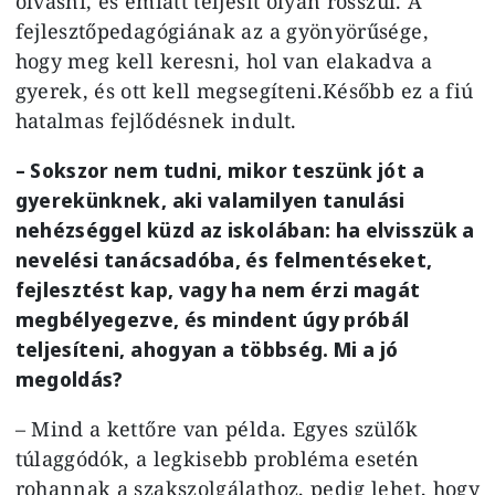
olvasni, és emiatt teljesít olyan rosszul. A
fejlesztőpedagógiának az a gyönyörűsége,
hogy meg kell keresni, hol van elakadva a
gyerek, és ott kell megsegíteni.Később ez a fiú
hatalmas fejlődésnek indult.
– Sokszor nem tudni, mikor teszünk jót a
gyerekünknek, aki valamilyen tanulási
nehézséggel küzd az iskolában: ha elvisszük a
nevelési tanácsadóba, és felmentéseket,
fejlesztést kap, vagy ha nem érzi magát
megbélyegezve, és mindent úgy próbál
teljesíteni, ahogyan a többség. Mi a jó
megoldás?
– Mind a kettőre van példa. Egyes szülők
túlaggódók, a legkisebb probléma esetén
rohannak a szakszolgálathoz, pedig lehet, hogy