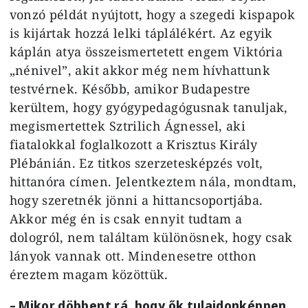
vonzó példát nyújtott, hogy a szegedi kispapok
is kijártak hozzá lelki táplálékért. Az egyik
káplán atya összeismertetett engem Viktória
„nénivel”, akit akkor még nem hívhattunk
testvérnek. Később, amikor Budapestre
kerültem, hogy gyógypedagógusnak tanuljak,
megismertettek Sztrilich Ágnessel, aki
fiatalokkal foglalkozott a Krisztus Király
Plébánián. Ez titkos szerzetesképzés volt,
hittanóra címen. Jelentkeztem nála, mondtam,
hogy szeretnék jönni a hittancsoportjába.
Akkor még én is csak ennyit tudtam a
dologról, nem találtam különösnek, hogy csak
lányok vannak ott. Mindenesetre otthon
éreztem magam közöttük.
– Mikor döbbent rá, hogy ők tulajdonképpen