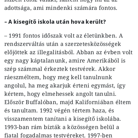
adottsága, ami mindenki számára fontos.
– A kisegítő iskola után hova került?
– 1991 fontos időszak volt az életünkben. A
rendszerváltás után a szerzetesközösségek
előjöttek az illegalitásból. Abban az évben volt
egy nagy káptalanunk, amire Amerikából is
szép számmal érkeztek testvérek. Akkor
ráeszméltem, hogy meg kell tanulnunk
angolul, ha meg akarjuk érteni egymást, így
kértem, hogy elmehessek angolt tanulni.
Először Buffalóban, majd Kaliforniában éltem
és tanultam. 1992 végén tértem haza, és
visszamentem tanítani a kisegítő iskolába.
1993-ban rám bízták a közösségen belül a
fiatal fogadalmas testvéreket. 1997-ben