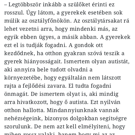
– Legtöbbször inkább a szülőket érinti ez
rosszul. Úgy látom, a gyerekek esetében sok
múlik az osztályfőnökön. Az osztálytársakat rá
lehet vezetni arra, hogy mindenki más, az
egyik ebben ügyes, a másik abban. A gyerekek
ezt el is tudják fogadni. A gondok ott
kezdődnek, ha otthon gyakran szóvá teszik a
gyerek hiányosságait. Ismertem olyan autistát,
aki annyira bele tudott olvadni a
környezetébe, hogy egyáltalán nem látszott
rajta a fejlődési zavara. El tudta fogadni
önmagát. De ismertem olyat is, aki mindig
arra hivatkozott, hogy ő autista. Ezt nyilván
otthon hallotta. Mindannyiunknak vannak
nehézségeink, bizonyos dolgokban segítségre
szorulunk. De nem azt kell elmélyíteni, hogy
miben rossz valaki, hanem hogy mi az az