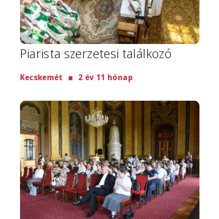
Piarista szerzetesi találkozó
Kecskemét
2 év 11 hónap
Image