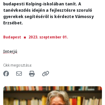
budapesti Kolping-iskolában tanít. A
tanévkezdés idején a fejlesztésre szoruló
gyerekek segítéséről is kérdezte Vámossy
Erzsébet.
Budapest
2023. szeptember 01.
Interjú
Cikk megosztása:
Image