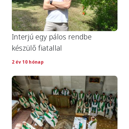
Interjú egy pálos rendbe
készülő fiatallal
2 év 10 hónap
Image