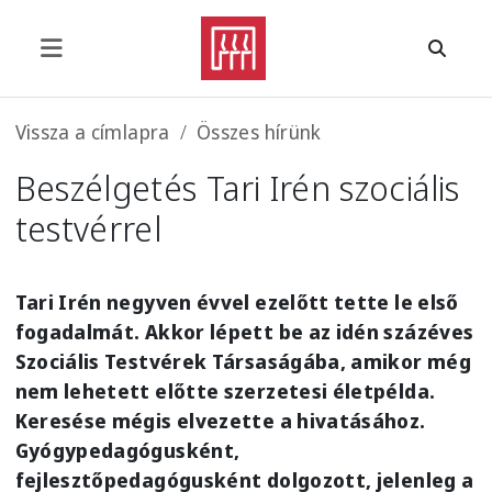
Ugrás a tartalomra
Morzsa
Vissza a címlapra
Összes hírünk
Beszélgetés Tari Irén szociális
testvérrel
Tari Irén negyven évvel ezelőtt tette le első
fogadalmát. Akkor lépett be az idén százéves
Szociális Testvérek Társaságába, amikor még
nem lehetett előtte szerzetesi életpélda.
Keresése mégis elvezette a hivatásához.
Gyógypedagógusként,
fejlesztőpedagógusként dolgozott, jelenleg a