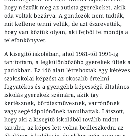
hogy nézzük meg az autista gyerekeket, akik
oda voltak bezárva. A gondozók nem tudták,
mit kellene tenni velük, de azt észrevették,
hogy van köztük olyan, aki fejből felmondja a
telefonkönyvet.
A kisegítő iskolában, ahol 1981-től 1991-ig
tanítottam, a legkülönbözőbb gyerekek ültek a
padokban. Ez idő alatt létrehoztak egy kétéves
szakiskolai képzést az okosabb értelmi
fogyatékos és a gyengébb képességű általános
iskolás gyerekek számára, akik így
kertésznek, bőrdíszművesnek, varrónőnek
vagy segédápolónőnek tanulhattak. Látszott,
hogy aki a kisegítő iskolából tovább tudott
tanulni, az képes lett volna beilleszkedni az
általános iskolába is, de akkor még nem ez a