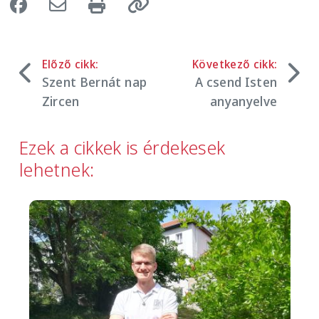
Előző cikk:
Következő cikk:
Szent Bernát nap
A csend Isten
Zircen
anyanyelve
Ezek a cikkek is érdekesek
lehetnek:
Image