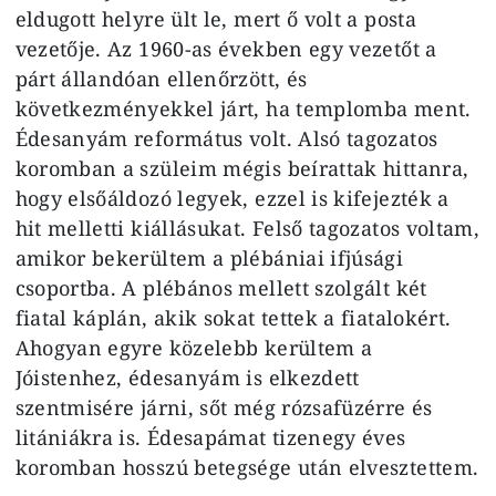
eldugott helyre ült le, mert ő volt a posta
vezetője. Az 1960-as években egy vezetőt a
párt állandóan ellenőrzött, és
következményekkel járt, ha templomba ment.
Édesanyám református volt. Alsó tagozatos
koromban a szüleim mégis beírattak hittanra,
hogy elsőáldozó legyek, ezzel is kifejezték a
hit melletti kiállásukat. Felső tagozatos voltam,
amikor bekerültem a plébániai ifjúsági
csoportba. A plébános mellett szolgált két
fiatal káplán, akik sokat tettek a fiatalokért.
Ahogyan egyre közelebb kerültem a
Jóistenhez, édesanyám is elkezdett
szentmisére járni, sőt még rózsafüzérre és
litániákra is. Édesapámat tizenegy éves
koromban hosszú betegsége után elvesztettem.