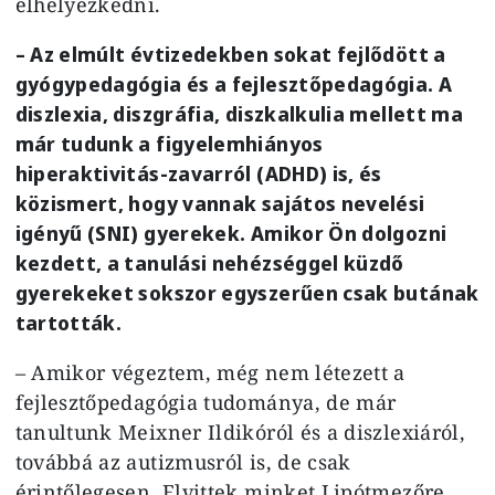
elhelyezkedni.
– Az elmúlt évtizedekben sokat fejlődött a
gyógypedagógia és a fejlesztőpedagógia. A
diszlexia, diszgráfia, diszkalkulia mellett ma
már tudunk a figyelemhiányos
hiperaktivitás-zavarról (ADHD) is, és
közismert, hogy vannak sajátos nevelési
igényű (SNI) gyerekek. Amikor Ön dolgozni
kezdett, a tanulási nehézséggel küzdő
gyerekeket sokszor egyszerűen csak butának
tartották.
– Amikor végeztem, még nem létezett a
fejlesztőpedagógia tudománya, de már
tanultunk Meixner Ildikóról és a diszlexiáról,
továbbá az autizmusról is, de csak
érintőlegesen. Elvittek minket Lipótmezőre,