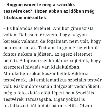
– Hogyan ismerte meg a szociális
testvéreket? Hiszen abban az időben még
titokban működtek.
– Ez kalandos történet. Amikor gimnazista
voltam Dabason, éreztem, hogy nagyon
keresek valamit, de fogalmam nem volt, hogy
pontosan mi az. Tudtam, hogy mérhetetlenül
fontos nekem a Jóisten, az egész életemet
betölti. A lajosmizsei káplánok sejtették, hogy
szerzetesi hivatás van kialakulóban.
Mindketten sokat köszönhettek Viktória
testvérnek, aki emblematikus szociális testvér
volt. Kiskundorozsmán dolgozott védőnőként,
még a feloszlatás előtt lépett be a Szociális
Testvérek Társaságába. Cigányokkal is
foglalkozott, jól tudott bánni velük. Olyan