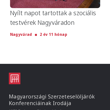
Nyílt napot tartottak a szociális
testvérek Nagyváradon
Nagyvárad
2 év 11 hónap
Magyarországi Szerzeteselöljárók
Konferenciáinak Irodája