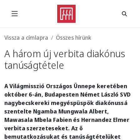
Ugrás a tartalomra
Morzsa
Vissza a címlapra
Összes hírünk
A három új verbita diakónus
tanúságtétele
A Világmisszió Országos Ünnepe keretében
október 6-án, Budapesten Német László SVD
nagybecskereki megyéspüspök diakónussá
szentelte Ngamba Mungwala Albert,
Mawasala Mbela Fabien és Hernandez Elmer
verbita szerzeteseket. Az ő
bemutatkozásukat és tanúságtételüket