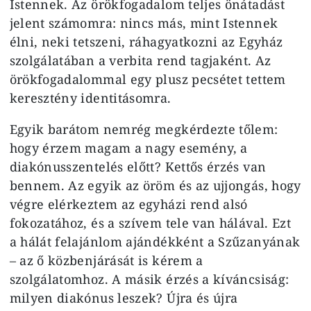
Istennek. Az örökfogadalom teljes önátadást
jelent számomra: nincs más, mint Istennek
élni, neki tetszeni, ráhagyatkozni az Egyház
szolgálatában a verbita rend tagjaként. Az
örökfogadalommal egy plusz pecsétet tettem
keresztény identitásomra.
Egyik barátom nemrég megkérdezte tőlem:
hogy érzem magam a nagy esemény, a
diakónusszentelés előtt? Kettős érzés van
bennem. Az egyik az öröm és az ujjongás, hogy
végre elérkeztem az egyházi rend alsó
fokozatához, és a szívem tele van hálával. Ezt
a hálát felajánlom ajándékként a Szűzanyának
– az ő közbenjárását is kérem a
szolgálatomhoz. A másik érzés a kíváncsiság:
milyen diakónus leszek? Újra és újra