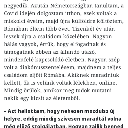
negyedik. Azután Németországban tanultam, a
Covid idején dolgoztam itthon, ezek voltak a
miskolci éveim, majd újra külföldre költöztem,
Rómában éltem több évet. Tizenkét év után
leszek újra a családom közelében. Nagyon
hálás vagyok, értük, hogy elfogadnak és
támogatnak ebben az állandó utazó,
mindenfelé kapcsolódó életben. Nagyon szép
volt a diakónusszentelésem, majdnem a teljes
családom eljött Rómába. Akiknek maradniuk
kellett, ők is velünk voltak lélekben, online.
Mindig örülök, amikor meg tudok mutatni
nekik egy kicsit az életemből.
– Azt hallottam, hogy nehezen mozdulsz új
helyre, eddig mindig szívesen maradtál volna
még előző szolgálatban. Hogyan zajlik benned