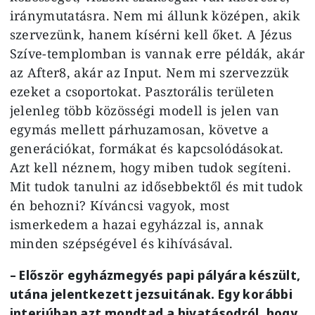
iránymutatásra. Nem mi állunk középen, akik
szervezünk, hanem kísérni kell őket. A Jézus
Szíve-templomban is vannak erre példák, akár
az After8, akár az Input. Nem mi szervezzük
ezeket a csoportokat. Pasztorális területen
jelenleg több közösségi modell is jelen van
egymás mellett párhuzamosan, követve a
generációkat, formákat és kapcsolódásokat.
Azt kell néznem, hogy miben tudok segíteni.
Mit tudok tanulni az idősebbektől és mit tudok
én behozni? Kíváncsi vagyok, most
ismerkedem a hazai egyházzal is, annak
minden szépségével és kihívásával.
– Először egyházmegyés papi pályára készült,
utána jelentkezett jezsuitának. Egy korábbi
interjúban azt mondtad a hivatásodról, hogy