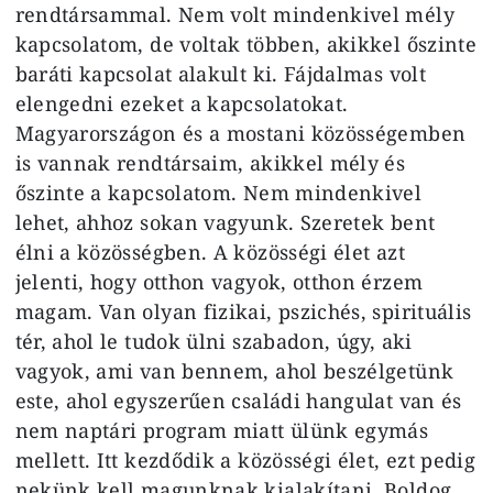
rendtársammal. Nem volt mindenkivel mély
kapcsolatom, de voltak többen, akikkel őszinte
baráti kapcsolat alakult ki. Fájdalmas volt
elengedni ezeket a kapcsolatokat.
Magyarországon és a mostani közösségemben
is vannak rendtársaim, akikkel mély és
őszinte a kapcsolatom. Nem mindenkivel
lehet, ahhoz sokan vagyunk. Szeretek bent
élni a közösségben. A közösségi élet azt
jelenti, hogy otthon vagyok, otthon érzem
magam. Van olyan fizikai, pszichés, spirituális
tér, ahol le tudok ülni szabadon, úgy, aki
vagyok, ami van bennem, ahol beszélgetünk
este, ahol egyszerűen családi hangulat van és
nem naptári program miatt ülünk egymás
mellett. Itt kezdődik a közösségi élet, ezt pedig
nekünk kell magunknak kialakítani. Boldog