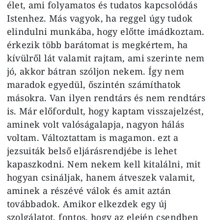
élet, ami folyamatos és tudatos kapcsolódás
Istenhez. Más vagyok, ha reggel úgy tudok
elindulni munkába, hogy előtte imádkoztam.
érkezik több barátomat is megkértem, ha
kívülről lát valamit rajtam, ami szerinte nem
jó, akkor bátran szóljon nekem. Így nem
maradok egyedül, őszintén számíthatok
másokra. Van ilyen rendtárs és nem rendtárs
is. Már előfordult, hogy kaptam visszajelzést,
aminek volt valóságalapja, nagyon hálás
voltam. Változtattam is magamon. ezt a
jezsuiták belső eljárásrendjébe is lehet
kapaszkodni. Nem nekem kell kitalálni, mit
hogyan csináljak, hanem átveszek valamit,
aminek a részévé válok és amit aztán
továbbadok. Amikor elkezdek egy új
szolgálatot, fontos, hogy az elején csendben