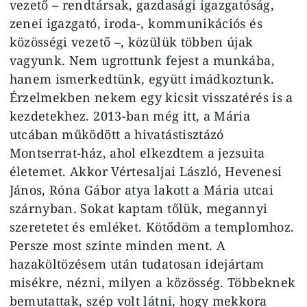
vezető – rendtársak, gazdasági igazgatóság,
zenei igazgató, iroda-, kommunikációs és
közösségi vezető –, közülük többen újak
vagyunk. Nem ugrottunk fejest a munkába,
hanem ismerkedtünk, együtt imádkoztunk.
Érzelmekben nekem egy kicsit visszatérés is a
kezdetekhez. 2013-ban még itt, a Mária
utcában működött a hivatástisztázó
Montserrat-ház, ahol elkezdtem a jezsuita
életemet. Akkor Vértesaljai László, Hevenesi
János, Róna Gábor atya lakott a Mária utcai
szárnyban. Sokat kaptam tőlük, megannyi
szeretetet és emléket. Kötődöm a templomhoz.
Persze most szinte minden ment. A
hazaköltözésem után tudatosan idejártam
misékre, nézni, milyen a közösség. Többeknek
bemutattak, szép volt látni, hogy mekkora