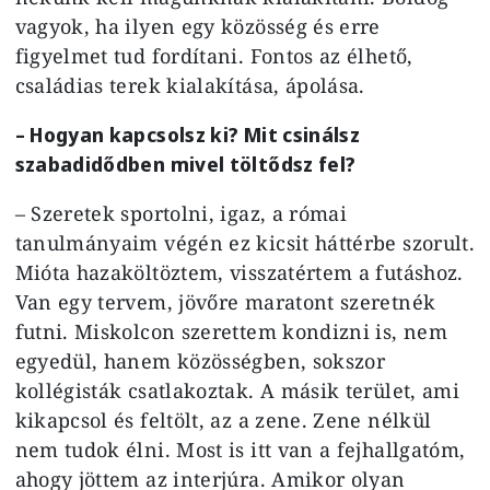
vagyok, ha ilyen egy közösség és erre
figyelmet tud fordítani. Fontos az élhető,
családias terek kialakítása, ápolása.
– Hogyan kapcsolsz ki? Mit csinálsz
szabadidődben mivel töltődsz fel?
– Szeretek sportolni, igaz, a római
tanulmányaim végén ez kicsit háttérbe szorult.
Mióta hazaköltöztem, visszatértem a futáshoz.
Van egy tervem, jövőre maratont szeretnék
futni. Miskolcon szerettem kondizni is, nem
egyedül, hanem közösségben, sokszor
kollégisták csatlakoztak. A másik terület, ami
kikapcsol és feltölt, az a zene. Zene nélkül
nem tudok élni. Most is itt van a fejhallgatóm,
ahogy jöttem az interjúra. Amikor olyan