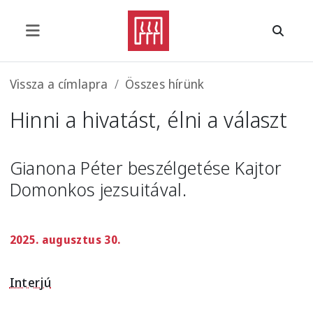
Ugrás a tartalomra
Morzsa
Vissza a címlapra
Összes hírünk
Hinni a hivatást, élni a választ
Gianona Péter beszélgetése Kajtor
Domonkos jezsuitával.
2025. augusztus 30.
Interjú