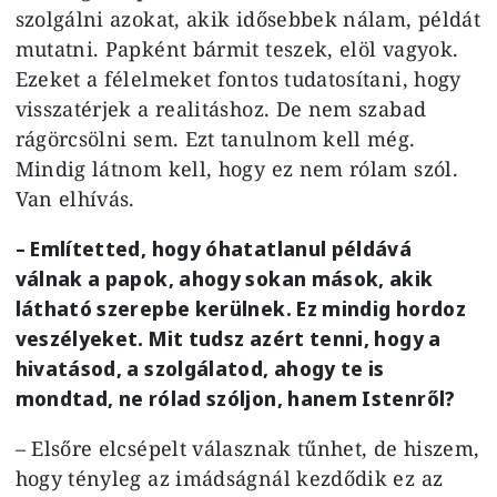
szolgálni azokat, akik idősebbek nálam, példát
mutatni. Papként bármit teszek, elöl vagyok.
Ezeket a félelmeket fontos tudatosítani, hogy
visszatérjek a realitáshoz. De nem szabad
rágörcsölni sem. Ezt tanulnom kell még.
Mindig látnom kell, hogy ez nem rólam szól.
Van elhívás.
– Említetted, hogy óhatatlanul példává
válnak a papok, ahogy sokan mások, akik
látható szerepbe kerülnek. Ez mindig hordoz
veszélyeket. Mit tudsz azért tenni, hogy a
hivatásod, a szolgálatod, ahogy te is
mondtad, ne rólad szóljon, hanem Istenről?
– Elsőre elcsépelt válasznak tűnhet, de hiszem,
hogy tényleg az imádságnál kezdődik ez az