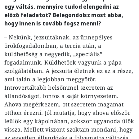
egy váltás, mennyire tudod elengedni az
előző feladatot? Belegondolsz most abba,
hogy innen is tovább fogsz menni?
– Nekünk, jezsuitáknak, az ünnepélyes
örökfogadalomban, a tercia után, a
küldhetőség a negyedik, „speciális”
fogadalmunk. Küldhetőek vagyunk a pápa
szolgálatában. A jezsuita életnek ez az a része,
ami talán a legjobban meggyötör.
Introvertáltabb belsőmmel szeretem az
állandóságot, fontos a saját környezetem.
Ahova megérkezem, ott szeretem magamat
otthon érezni. Jól mutatja, hogy ahova először
leülök egy kápolnában, sokszor ugyanoda ülök
vissza. Mellett viszont szoktam mondani, hogy
az egyetlen állandóság a folyamatos változás.