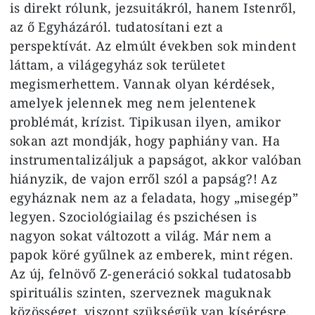
is direkt rólunk, jezsuitákról, hanem Istenről,
az ő Egyházáról. tudatosítani ezt a
perspektívát. Az elmúlt években sok mindent
láttam, a világegyház sok területet
megismerhettem. Vannak olyan kérdések,
amelyek jelennek meg nem jelentenek
problémát, krízist. Tipikusan ilyen, amikor
sokan azt mondják, hogy paphiány van. Ha
instrumentalizáljuk a papságot, akkor valóban
hiányzik, de vajon erről szól a papság?! Az
egyháznak nem az a feladata, hogy „misegép”
legyen. Szociológiailag és pszichésen is
nagyon sokat változott a világ. Már nem a
papok köré gyűlnek az emberek, mint régen.
Az új, felnövő Z-generáció sokkal tudatosabb
spirituális szinten, szerveznek maguknak
közösséget, viszont szükségük van kísérésre,