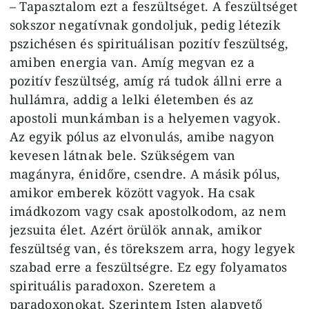
– Tapasztalom ezt a feszültséget. A feszültséget
sokszor negatívnak gondoljuk, pedig létezik
pszichésen és spirituálisan pozitív feszültség,
amiben energia van. Amíg megvan ez a
pozitív feszültség, amíg rá tudok állni erre a
hullámra, addig a lelki életemben és az
apostoli munkámban is a helyemen vagyok.
Az egyik pólus az elvonulás, amibe nagyon
kevesen látnak bele. Szükségem van
magányra, énidőre, csendre. A másik pólus,
amikor emberek között vagyok. Ha csak
imádkozom vagy csak apostolkodom, az nem
jezsuita élet. Azért örülök annak, amikor
feszültség van, és törekszem arra, hogy legyek
szabad erre a feszültségre. Ez egy folyamatos
spirituális paradoxon. Szeretem a
paradoxonokat. Szerintem Isten alapvető