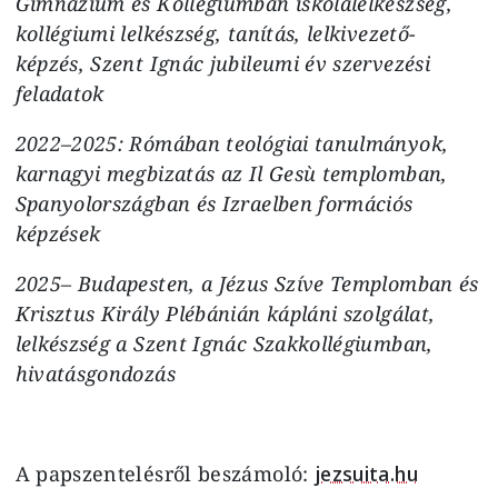
Gimnázium és Kollégiumban iskolalelkészség,
kollégiumi lelkészség, tanítás, lelkivezető-
képzés, Szent Ignác jubileumi év szervezési
feladatok
2022–2025: Rómában teológiai tanulmányok,
karnagyi megbizatás az Il Gesù templomban,
Spanyolországban és Izraelben formációs
képzések
2025– Budapesten, a Jézus Szíve Templomban és
Krisztus Király Plébánián kápláni szolgálat,
lelkészség a Szent Ignác Szakkollégiumban,
hivatásgondozás
A papszentelésről beszámoló:
jezsuita.hu