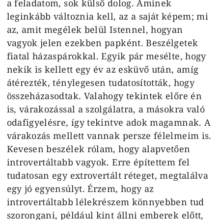
a feladatom, sok külső dolog. Aminek
leginkább változnia kell, az a saját képem; mi
az, amit megélek belül Istennel, hogyan
vagyok jelen ezekben papként. Beszélgetek
fiatal házaspárokkal. Egyik pár mesélte, hogy
nekik is kellett egy év az esküvő után, amíg
átérezték, ténylegesen tudatosították, hogy
összeházasodtak. Valahogy tekintek előre én
is, várakozással a szolgálatra, a másokra való
odafigyelésre, így tekintve adok magamnak. A
várakozás mellett vannak persze félelmeim is.
Kevesen beszélek rólam, hogy alapvetően
introvertáltabb vagyok. Erre építettem fel
tudatosan egy extrovertált réteget, megtalálva
egy jó egyensúlyt. Érzem, hogy az
introvertáltabb lélekrészem könnyebben tud
szorongani, például kint állni emberek előtt,