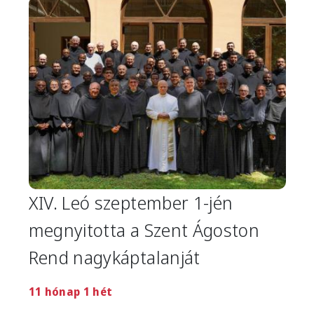
Image
XIV. Leó szeptember 1-jén
megnyitotta a Szent Ágoston
Rend nagykáptalanját
11 hónap 1 hét