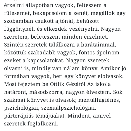
érzelmi állapotban vagyok, felteszem a
fülesemet, bekapcsolom a zenét, megállok egy
szobámban csukott ajtónál, behúzott
függönynél, és elkezdek vezényelni. Nagyon
szeretem, beleteszem minden érzelmet.
Szintén szeretek találkozni a barátaimmal,
közöttük szabadabb vagyok, fontos ápolnom
ezeket a kapcsolatokat. Nagyon szeretek
olvasni is, mindig van nálam könyv. Amikor jó
formában vagyok, heti egy könyvet elolvasok.
Most fejeztem be Ottlik Gézától Az iskola
határont, másodszorra, nagyon élveztem. Sok
szakmai könyvet is olvasok; mentálhigiénés,
pszichológiai, szexuálpszichológiai,
párterápiás témájúakat. Mindent, amivel
szeretek foglalkozni.