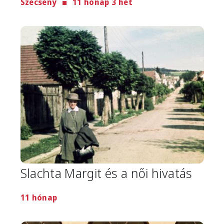
Szécsény
11 hónap 3 hét
Image
Slachta Margit és a női hivatás
11 hónap