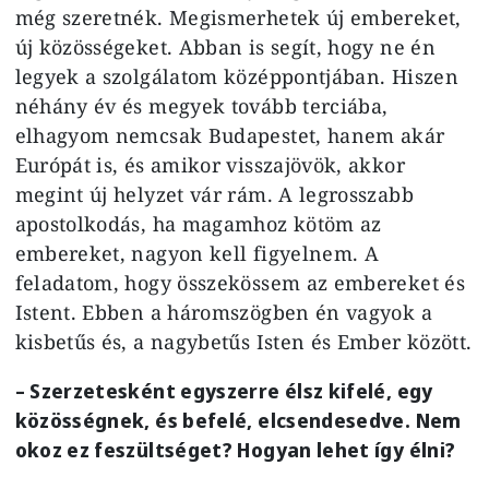
még szeretnék. Megismerhetek új embereket,
új közösségeket. Abban is segít, hogy ne én
legyek a szolgálatom középpontjában. Hiszen
néhány év és megyek tovább terciába,
elhagyom nemcsak Budapestet, hanem akár
Európát is, és amikor visszajövök, akkor
megint új helyzet vár rám. A legrosszabb
apostolkodás, ha magamhoz kötöm az
embereket, nagyon kell figyelnem. A
feladatom, hogy összekössem az embereket és
Istent. Ebben a háromszögben én vagyok a
kisbetűs és, a nagybetűs Isten és Ember között.
– Szerzetesként egyszerre élsz kifelé, egy
közösségnek, és befelé, elcsendesedve. Nem
okoz ez feszültséget? Hogyan lehet így élni?