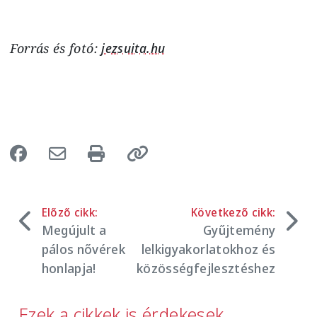
Forrás és fotó:
jezsuita.hu
Előző cikk:
Következő cikk:
Megújult a
Gyűjtemény
pálos nővérek
lelkigyakorlatokhoz és
honlapja!
közösségfejlesztéshez
Ezek a cikkek is érdekesek