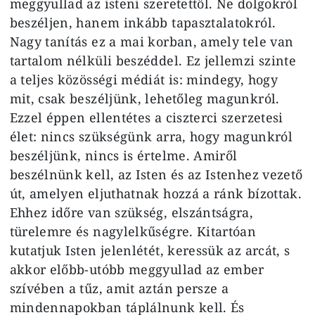
meggyullad az isteni szeretettől. Ne dolgokról
beszéljen, hanem inkább tapasztalatokról.
Nagy tanítás ez a mai korban, amely tele van
tartalom nélküli beszéddel. Ez jellemzi szinte
a teljes közösségi médiát is: mindegy, hogy
mit, csak beszéljünk, lehetőleg magunkról.
Ezzel éppen ellentétes a ciszterci szerzetesi
élet: nincs szükségünk arra, hogy magunkról
beszéljünk, nincs is értelme. Amiről
beszélnünk kell, az Isten és az Istenhez vezető
út, amelyen eljuthatnak hozzá a ránk bízottak.
Ehhez időre van szükség, elszántságra,
türelemre és nagylelkűségre. Kitartóan
kutatjuk Isten jelenlétét, keressük az arcát, s
akkor előbb-utóbb meggyullad az ember
szívében a tűz, amit aztán persze a
mindennapokban táplálnunk kell. És