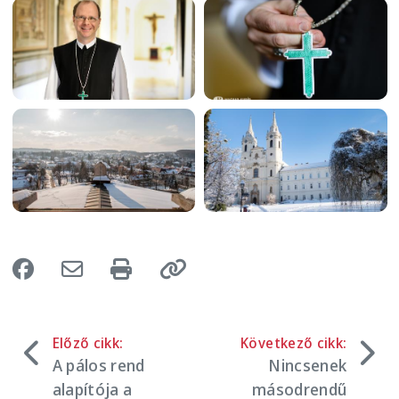
Image
Image
Image
Image
Előző cikk:
Következő cikk:
A pálos rend
Nincsenek
alapítója a
másodrendű