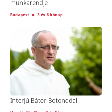
munkarendje
Budapest
3 év 6 hónap
Image
Interjú Bátor Botonddal