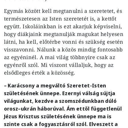
Egymás között kell megtanulni a szeretetet, és
természetesen az Isten szeretetét is, a kettőt
együtt. Iskoláinkban is ezt akarjuk képviselni,
hogy diákjaink megtanulják magukat helyesen
látni, ha kell, előtérbe vonni és szükség esetén
visszavonni. Nálunk a közös mindig fontosabb
az egyéninél. A mai világ többnyire csak az
egyénről szól. Mi viszont vállaljuk, hogy az
elsődleges érték a közösség.
– Karácsony a megváltó Szeretet-Isten
születésének ünnepe. Ezernyi válság sújtja
világunkat, kezdve a szomszédunkban dúló
orosz–ukrán háborúval. Ám ettől függetlenül
Jézus Krisztus születésének ünnepe ma is
szinte csak a fogyasztásról szól. Elveszett a