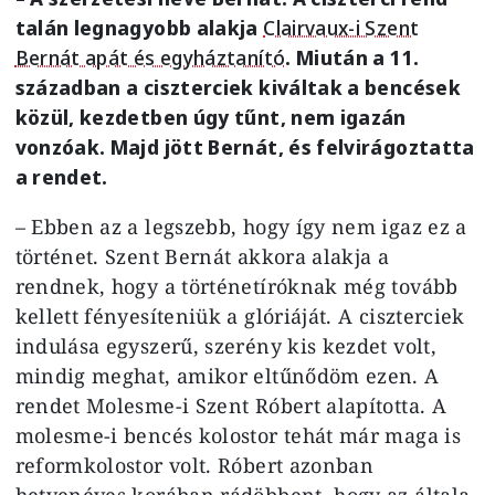
talán legnagyobb alakja
Clairvaux-i Szent
Bernát apát és egyháztanító
. Miután a 11.
században a ciszterciek kiváltak a bencések
közül, kezdetben úgy tűnt, nem igazán
vonzóak. Majd jött Bernát, és felvirágoztatta
a rendet.
– Ebben az a legszebb, hogy így nem igaz ez a
történet. Szent Bernát akkora alakja a
rendnek, hogy a történetíróknak még tovább
kellett fényesíteniük a glóriáját. A ciszterciek
indulása egyszerű, szerény kis kezdet volt,
mindig meghat, amikor eltűnődöm ezen. A
rendet Molesme-i Szent Róbert alapította. A
molesme-i bencés kolostor tehát már maga is
reformkolostor volt. Róbert azonban
hetvenéves korában rádöbbent, hogy az általa