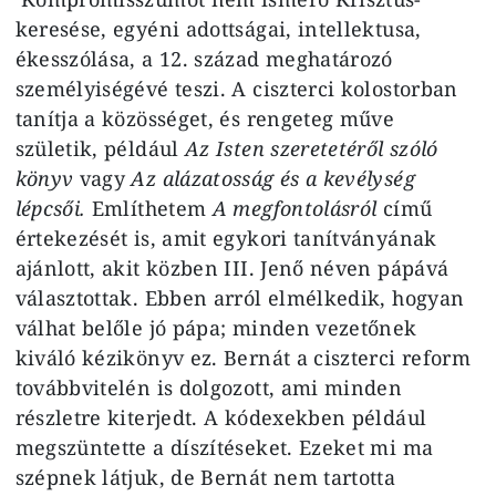
keresése, egyéni adottságai, intellektusa,
ékesszólása, a 12. század meghatározó
személyiségévé teszi. A ciszterci kolostorban
tanítja a közösséget, és rengeteg műve
születik, például
Az Isten szeretetéről
szóló
könyv
vagy
Az alázatosság és a kevélység
lépcsői.
Említhetem
A megfontolásról
című
értekezését is, amit egykori tanítványának
ajánlott, akit közben III. Jenő néven pápává
választottak. Ebben arról elmélkedik, hogyan
válhat belőle jó pápa; minden vezetőnek
kiváló kézikönyv ez. Bernát a ciszterci reform
továbbvitelén is dolgozott, ami minden
részletre kiterjedt. A kódexekben például
megszüntette a díszítéseket. Ezeket mi ma
szépnek látjuk, de Bernát nem tartotta