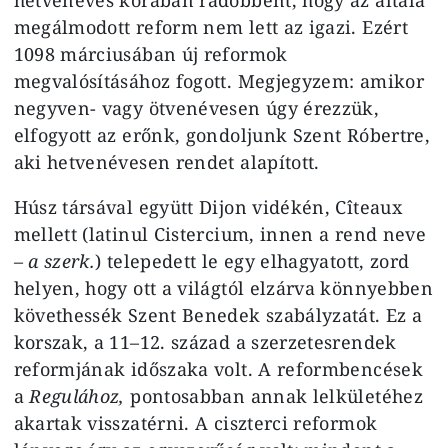
megálmodott reform nem lett az igazi. Ezért
1098 márciusában új reformok
megvalósításához fogott. Megjegyzem: amikor
negyven- vagy ötvenévesen úgy érezzük,
elfogyott az erőnk, gondoljunk Szent Róbertre,
aki hetvenévesen rendet alapított.
Húsz társával együtt Dijon vidékén, Cîteaux
mellett (latinul Cistercium, innen a rend neve
–
a szerk.
) telepedett le egy elhagyatott, zord
helyen, hogy ott a világtól elzárva könnyebben
követhessék Szent Benedek szabályzatát. Ez a
korszak, a 11–12. század a szerzetesrendek
reformjának időszaka volt. A reformbencések
a
Regulához,
pontosabban annak lelkületéhez
akartak visszatérni. A ciszterci reformok