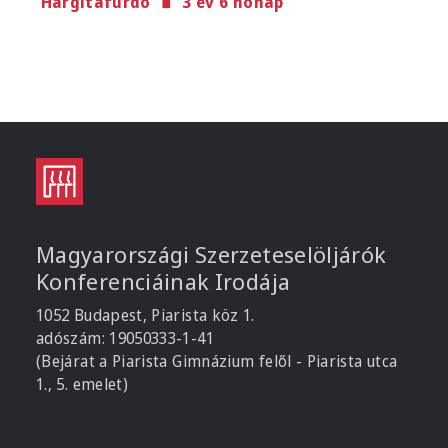
Hargitafürdő
3 év 6 hónap
Magyarországi Szerzeteselöljárók
Konferenciáinak Irodája
1052 Budapest, Piarista köz 1.
adószám: 19050333-1-41
(Bejárat a Piarista Gimnázium felől - Piarista utca
1., 5. emelet)