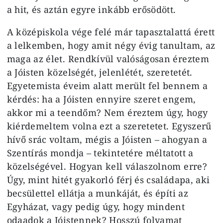
a hit, és aztán egyre inkább erősödött.
A középiskola vége felé már tapasztalattá érett
a lelkemben, hogy amit négy évig tanultam, az
maga az élet. Rendkívül valóságosan éreztem
a Jóisten közelségét, jelenlétét, szeretetét.
Egyetemista éveim alatt merült fel bennem a
kérdés: ha a Jóisten ennyire szeret engem,
akkor mi a teendőm? Nem éreztem úgy, hogy
kiérdemeltem volna ezt a szeretetet. Egyszerű
hívő srác voltam, mégis a Jóisten – ahogyan a
Szentírás mondja – tekintetére méltatott a
közelségével. Hogyan kell válaszolnom erre?
Úgy, mint hitét gyakorló férj és családapa, aki
becsülettel ellátja a munkáját, és építi az
Egyházat, vagy pedig úgy, hogy mindent
odaadok a Jóistennek? Hosszú folyamat