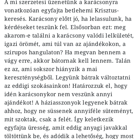
A mi szerzetesi üzenetünk a karácsonyra
vonatkozóan egyfajta betlehemi Krisztus-
keresés. Karácsony előtt jó, ha lelassulunk, ha
kérdéseket teszünk fel. Elsősorban ezt: meg
akarom-e találni a karácsony valódi lelkületét,
igazi örömét, ami túl van az ajándékokon, a
szirupos hangulaton? Ha megvan bennem a
vágy erre, akkor bátornak kell lennem. Talán
ez az, ami sokszor hiányzik a mai
kereszténységből. Legyünk bátrak változtatni
az eddigi szokásainkon! Határozzuk el, hogy
idén karácsonykor nem veszünk annyi
ajándékot! A háziasszonyok legyenek bátrak
ahhoz, hogy ne süssenek annyiféle süteményt,
mit szoktak, csak a felét. Így keletkezik
egyfajta üresség, amit eddig anyagi javakkal
töltöttünk be, és adódik a lehetőség, hogy most