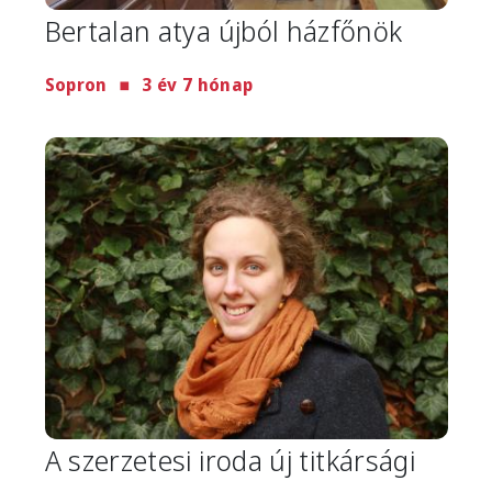
Bertalan atya újból házfőnök
Sopron
3 év 7 hónap
Image
A szerzetesi iroda új titkársági