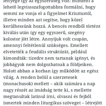
lényege így az egyszerűség volt: mindent a
lehető legvissszafogottabbra formálni, hogy
semmi ne vonja el a figyelmet Krisztustól,
illetve minden azt segítse, hogy közel
kerülhessünk hozzá. A bencés rendből történt
kiválás után így egy egyszerű, szegény
kolostor jött létre. Annyijuk volt csupán,
amennyi feltétlenül szükséges. Emellett
elvetették a feudális struktúrát, például
kimondták: tizedre nem tartanak igényt, és
jobbágyok nem dolgozhatnak a földjeiken.
Holott abban a korban így működött az egész
világ. A renden belül a szerzetesek
(monachusok) mellett – akik számára a nap
nagy részét az imádság tette ki, s mellette
megtanultak latinul írni, olvasni és fejből
ismertek minden liturgikus szöveget – létrejött