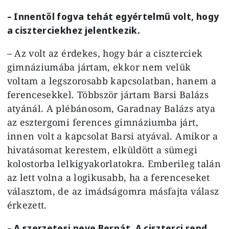
– Innentől fogva tehát egyértelmű volt, hogy
a ciszterciekhez jelentkezik.
– Az volt az érdekes, hogy bár a ciszterciek
gimnáziumába jártam, ekkor nem velük
voltam a legszorosabb kapcsolatban, hanem a
ferencesekkel. Többször jártam Barsi Balázs
atyánál. A plébánosom, Garadnay Balázs atya
az esztergomi ferences gimnáziumba járt,
innen volt a kapcsolat Barsi atyával. Amikor a
hivatásomat kerestem, elküldött a sümegi
kolostorba lelkigyakorlatokra. Emberileg talán
az lett volna a logikusabb, ha a ferenceseket
választom, de az imádságomra másfajta válasz
érkezett.
– A szerzetesi neve Bernát. A ciszterci rend