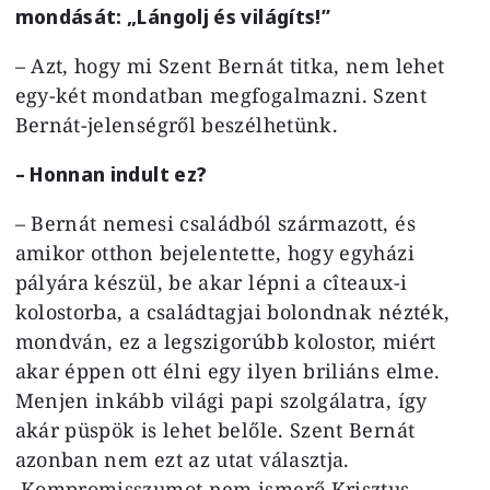
mondását: „Lángolj és világíts!”
– Azt, hogy mi Szent Bernát titka, nem lehet
egy-két mondatban megfogalmazni. Szent
Bernát-jelenségről beszélhetünk.
– Honnan indult ez?
– Bernát nemesi családból származott, és
amikor otthon bejelentette, hogy egyházi
pályára készül, be akar lépni a cîteaux-i
kolostorba, a családtagjai bolondnak nézték,
mondván, ez a legszigorúbb kolostor, miért
akar éppen ott élni egy ilyen briliáns elme.
Menjen inkább világi papi szolgálatra, így
akár püspök is lehet belőle. Szent Bernát
azonban nem ezt az utat választja.
Kompromisszumot nem ismerő Krisztus-