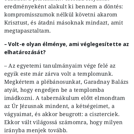
eredményeként alakult ki bennem a döntés:
kompromisszumok nélkül követni akarom
Krisztust, és átadni másoknak mindazt, amit
megtapasztaltam.
– Volt-e olyan élménye, ami véglegesítette az
elhatározását?
– Az egyetemi tanulmányaim vége felé az
egyik este már zárva volt a templomunk.
Megkértem a plébánosunkat, Garadnay Balázs
atyát, hogy engedjen be a templomba
imádkozni. A tabernákulum előtt elmondtam
az Úr Jézusnak mindent, a kétségeimet, a
vágyaimat, és akkor beugrott: a ciszterciek.
Ekkor vált világossá számomra, hogy milyen
irányba menjek tovább.