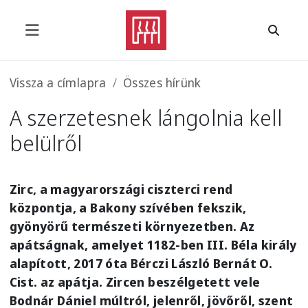
Ugrás a tartalomra
Morzsa
Vissza a címlapra
Összes hírünk
A szerzetesnek lángolnia kell
belülről
Zirc, a magyarországi ciszterci rend
központja, a Bakony szívében fekszik,
gyönyörű természeti környezetben. Az
apátságnak, amelyet 1182-ben III. Béla király
alapított, 2017 óta Bérczi László Bernát O.
Cist. az apátja. Zircen beszélgetett vele
Bodnár Dániel múltról, jelenről, jövőről, szent