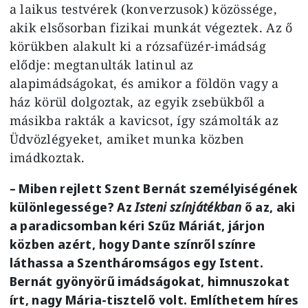
a laikus testvérek (konverzusok) közössége,
akik elsősorban fizikai munkát végeztek. Az ő
körükben alakult ki a rózsafüzér-imádság
elődje: megtanulták latinul az
alapimádságokat, és amikor a földön vagy a
ház körül dolgoztak, az egyik zsebükből a
másikba rakták a kavicsot, így számolták az
Üdvözlégyeket, amiket munka közben
imádkoztak.
– Miben rejlett Szent Bernát személyiségének
különlegessége? Az
Isteni színjátékban
ő az, aki
a paradicsomban kéri Szűz Máriát, járjon
közben azért, hogy Dante színről színre
láthassa a Szentháromságos egy Istent.
Bernát gyönyörű imádságokat, himnuszokat
írt, nagy Mária-tisztelő volt. Említhetem híres