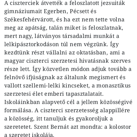
A ciszterciek átvették a feloszlatott jezsuiták
gimnáziumait Egerben, Pécsett és
Székesfehérvárott, és ha ezt nem tette volna
meg az apátság, talán miket is feloszlatnak,
mert nagy, látványos társadalmi munkát a
lelkipásztorkodáson túl nem végzünk. Így
kezdtünk részt vállalni az oktatásban, ami a
magyar ciszterci szerzetesi hivatásnak szerves
része lett. Így közvetlen módon adjuk tovább a
felnövő ifjúságnak az általunk megismert és
vallott szellemi-lelki kincseket, a monasztikus
szerzetesi élet emberi tapasztalatait.
Iskoláinkban alapvető cél a jellem közösségivé
formálása. A ciszterci szerzetesség alappillére
a közösség, itt tanuljuk és gyakoroljuk a
szeretetet. Szent Bernát azt mondta: a kolostor
a szeretet iskolája.