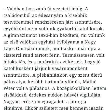
– Valóban hosszabb út vezetett idáig. A
családomból az édesanyám a kisebbik
testvéremmel rendszeresen járt szentmisére,
egyébként nem voltunk gyakorló katolikusok.
A gimnáziumot 1993-ban kezdtem, mi voltunk
az első valóban egyházi évfolyama a Nagy
Lajos Gimnáziumnak, amit akkor már újra a
ciszterci rend tartott fenn. Természetesen volt
hitoktatás, és a tanáraink azt kérték, hogy jó
katolikusként járjunk vasárnaponként
szentmisére. A plébániánkon egy szent életű
pálos atya, később tartományfőnök, Máthé
Péter volt a plébános. A középiskolában lettem
elsőáldozó, érdekes módon húsvét vigíliáján.
Nagyon erősen megragadott a liturgia
élménye. Ekkor született meg bennem igazán