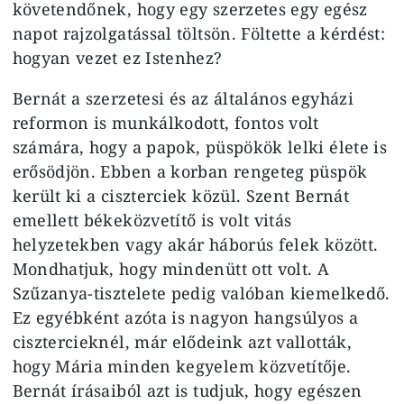
követendőnek, hogy egy szerzetes egy egész
napot rajzolgatással töltsön. Föltette a kérdést:
hogyan vezet ez Istenhez?
Bernát a szerzetesi és az általános egyházi
reformon is munkálkodott, fontos volt
számára, hogy a papok, püspökök lelki élete is
erősödjön. Ebben a korban rengeteg püspök
került ki a ciszterciek közül. Szent Bernát
emellett békeközvetítő is volt vitás
helyzetekben vagy akár háborús felek között.
Mondhatjuk, hogy mindenütt ott volt. A
Szűzanya-tisztelete pedig valóban kiemelkedő.
Ez egyébként azóta is nagyon hangsúlyos a
cisztercieknél, már elődeink azt vallották,
hogy Mária minden kegyelem közvetítője.
Bernát írásaiból azt is tudjuk, hogy egészen