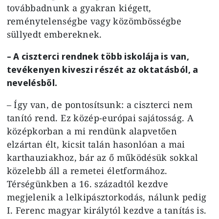
továbbadnunk a gyakran kiégett,
reménytelenségbe vagy közömbösségbe
süllyedt embereknek.
– A ciszterci rendnek több iskolája is van,
tevékenyen kiveszi részét az oktatásból, a
nevelésből.
– Így van, de pontosítsunk: a ciszterci nem
tanító rend. Ez közép-európai sajátosság. A
középkorban a mi rendünk alapvetően
elzártan élt, kicsit talán hasonlóan a mai
karthauziakhoz, bár az ő működésük sokkal
közelebb áll a remetei életformához.
Térségünkben a 16. századtól kezdve
megjelenik a lelkipásztorkodás, nálunk pedig
I. Ferenc magyar királytól kezdve a tanítás is.