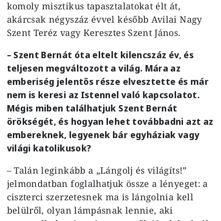
komoly misztikus tapasztalatokat élt át,
akárcsak négyszáz évvel később Avilai Nagy
Szent Teréz vagy Keresztes Szent János.
– Szent Bernát óta eltelt kilencszáz év, és
teljesen megváltozott a világ. Mára az
emberiség jelentős része elvesztette és már
nem is keresi az Istennel való kapcsolatot.
Mégis miben találhatjuk Szent Bernát
örökségét, és hogyan lehet továbbadni azt az
embereknek, legyenek bár egyháziak vagy
világi katolikusok?
– Talán leginkább a „Lángolj és világíts!”
jelmondatban foglalhatjuk össze a lényeget: a
ciszterci szerzetesnek ma is lángolnia kell
belülről, olyan lámpásnak lennie, aki