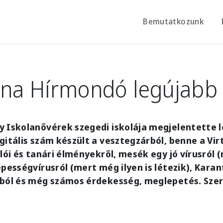
Bemutatkozunk
lina Hírmondó legújabb
y Iskolanővérek szegedi iskolája megjelentette 
gitális szám készült a vesztegzárból, benne a Vir
lói és tanári élményekről, mesék egy jó vírusról (
épességvírusról (mert még ilyen is létezik), Kara
iból és még számos érdekesség, meglepetés. Sze