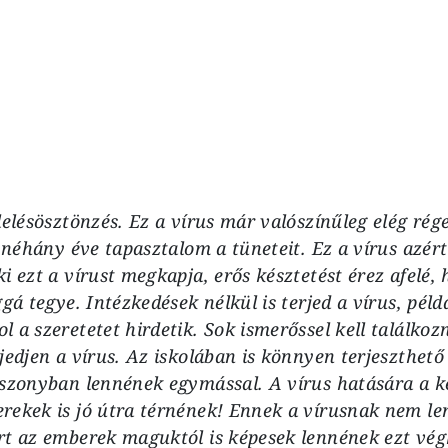
e
lelésösztönzés. Ez a vírus már valószínűleg elég rége
k néhány éve tapasztalom a tüneteit. Ez a vírus azért
i ezt a vírust megkapja, erős késztetést érez afelé,
gá tegye. Intézkedések nélkül is terjed a vírus, péld
 a szeretetet hirdetik. Sok ismerőssel kell találkoz
jedjen a vírus. Az iskolában is könnyen terjeszthető
iszonyban lennének egymással. A vírus hatására a k
rekek is jó útra térnének! Ennek a vírusnak nem l
rt az emberek maguktól is képesek lennének ezt vég