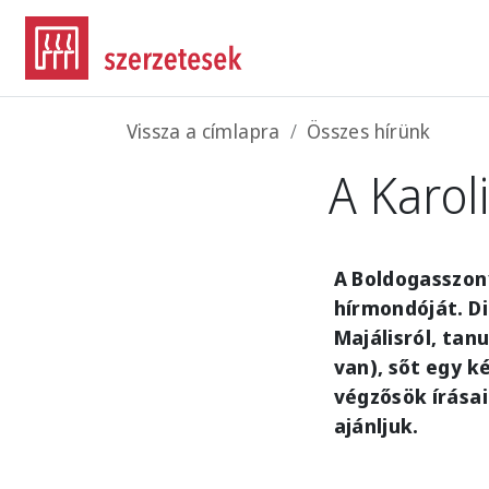
Ugrás a tartalomra
Morzsa
Vissza a címlapra
Összes hírünk
A Karo
A Boldogasszon
hírmondóját. Di
Majálisról, tanu
van), sőt egy k
végzősök írása
ajánljuk.