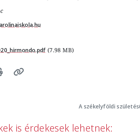
.c
arolinaiskola.hu
020_hirmondo.pdf
(7.98 MB)
A székelyföldi születés
kkek is érdekesek lehetnek: