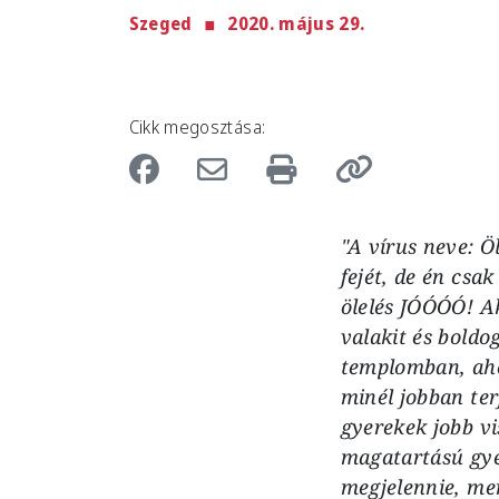
Szeged
2020. május 29.
Imag
Cikk megosztása:
"A vírus neve: Ö
fejét, de én csa
ölelés JÓÓÓÓ! Ak
valakit és boldog
templomban, ahol
minél jobban ter
gyerekek jobb v
magatartású gye
megjelennie, me