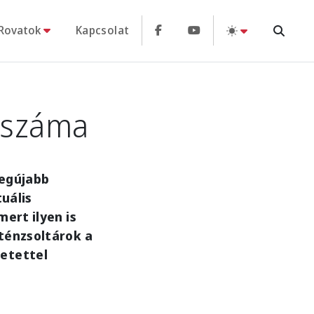
Rovatok
Kapcsolat
 száma
legújabb
tuális
mert ilyen is
nténzsoltárok a
retettel