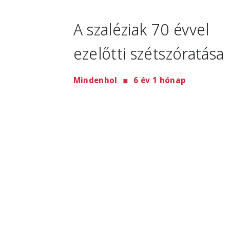
Image
A szaléziak 70 évvel
ezelőtti szétszóratása
Mindenhol
6 év 1 hónap