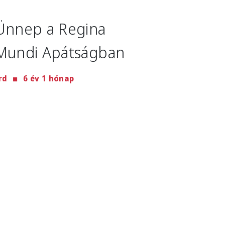
mage
Ünnep a Regina
Mundi Apátságban
rd
6 év 1 hónap