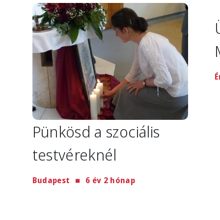
Image
I
É
Pünkösd a szociális
testvéreknél
Budapest
6 év 2 hónap