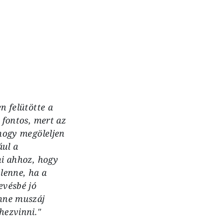
n felütötte a
 fontos, mert az
 hogy megöleljen
ául a
ni ahhoz, hogy
 lenne, ha a
evésbé jó
enne muszáj
hezvinni."