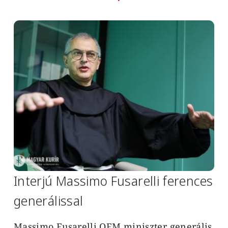
Image
Interjú Massimo Fusarelli ferences
generálissal
Massimo Fusarelli OFM miniszter generális