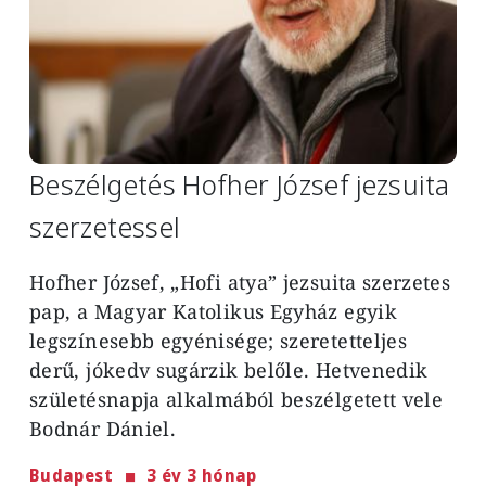
Beszélgetés Hofher József jezsuita
szerzetessel
Hofher József, „Hofi atya” jezsuita szerzetes
pap, a Magyar Katolikus Egyház egyik
legszínesebb egyénisége; szeretetteljes
derű, jókedv sugárzik belőle. Hetvenedik
születésnapja alkalmából beszélgetett vele
Bodnár Dániel.
Budapest
3 év 3 hónap