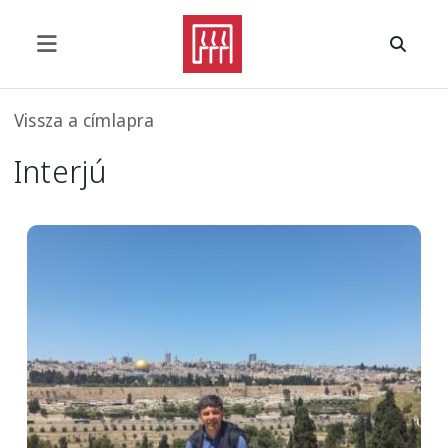
Ugrás a tartalomra
Morzsa
Vissza a címlapra
Interjú
Image