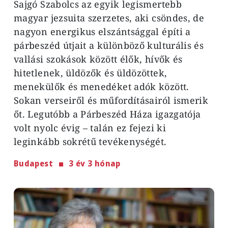
Sajgó Szabolcs az egyik legismertebb
magyar jezsuita szerzetes, aki csöndes, de
nagyon energikus elszántsággal építi a
párbeszéd útjait a különböző kulturális és
vallási szokások között élők, hívők és
hitetlenek, üldözők és üldözöttek,
menekülők és menedéket adók között.
Sokan verseiről és műfordításairól ismerik
őt. Legutóbb a Párbeszéd Háza igazgatója
volt nyolc évig – talán ez fejezi ki
leginkább sokrétű tevékenységét.
Budapest
3 év 3 hónap
Image