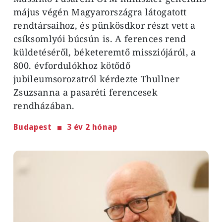
május végén Magyarországra látogatott
rendtársaihoz, és pünkösdkor részt vett a
csíksomlyói búcsún is. A ferences rend
küldetéséről, béketeremtő missziójáról, a
800. évfordulókhoz kötődő
jubileumsorozatról kérdezte Thullner
Zsuzsanna a pasaréti ferencesek
rendházában.
Budapest
3 év 2 hónap
Image