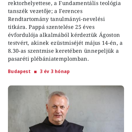
rektorhelyettese, a Fundamentális teológia
tanszék vezetője; a Ferences
Rendtartomány tanulmányi-nevelési
titkára. Pappá szentelése 25 éves
évfordulója alkalmából kérdeztük Ágoston
testvért, akinek ezüstmiséjét május 14-én, a
8.30-as szentmise keretében ünnepeljük a
pasaréti plébániatemplomban.
Budapest
3 év 3 hónap
Image