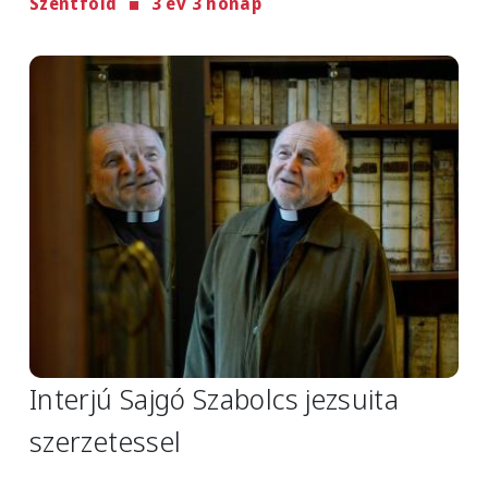
Szentföld
3 év 3 hónap
Image
Interjú Sajgó Szabolcs jezsuita
szerzetessel