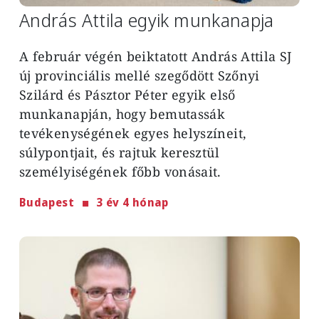
András Attila egyik munkanapja
A február végén beiktatott András Attila SJ
új provinciális mellé szegődött Szőnyi
Szilárd és Pásztor Péter egyik első
munkanapján, hogy bemutassák
tevékenységének egyes helyszíneit,
súlypontjait, és rajtuk keresztül
személyiségének főbb vonásait.
Budapest
3 év 4 hónap
Image