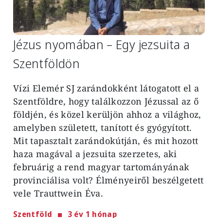
Jézus nyomában – Egy jezsuita a
Szentföldön
Vízi Elemér SJ zarándokként látogatott el a
Szentföldre, hogy találkozzon Jézussal az ő
földjén, és közel kerüljön ahhoz a világhoz,
amelyben született, tanított és gyógyított.
Mit tapasztalt zarándokútján, és mit hozott
haza magával a jezsuita szerzetes, aki
februárig a rend magyar tartományának
provinciálisa volt? Élményeiről beszélgetett
vele Trauttwein Éva.
Szentföld
3 év 1 hónap