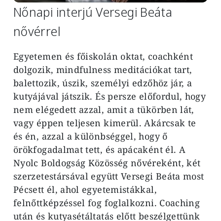
Nőnapi interjú Versegi Beáta
nővérrel
Egyetemen és főiskolán oktat, coachként
dolgozik, mindfulness meditációkat tart,
balettozik, úszik, személyi edzőhöz jár, a
kutyájával játszik. És persze előfordul, hogy
nem elégedett azzal, amit a tükörben lát,
vagy éppen teljesen kimerül. Akárcsak te
és én, azzal a különbséggel, hogy ő
örökfogadalmat tett, és apácaként él. A
Nyolc Boldogság Közösség nővéreként, két
szerzetestársával együtt Versegi Beáta most
Pécsett él, ahol egyetemistákkal,
felnőttképzéssel fog foglalkozni. Coaching
után és kutyasétáltatás előtt beszélgettünk