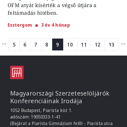
OFM atyát kísérték a végső útjára a
feltámadás hitében.
Esztergom
3 év 4 hónap
Oldalszámozás
…
…
Page
Page
Page
Page
Page
Page
Page
Page
Page
5
6
7
8
9
10
11
12
13
Magyarországi Szerzeteselöljárók
Konferenciáinak Irodája
1052 Budapest, Piarista köz 1.
adószám: 19050333-1-41
(Bejárat a Piarista Gimnázium felől - Piarista utca