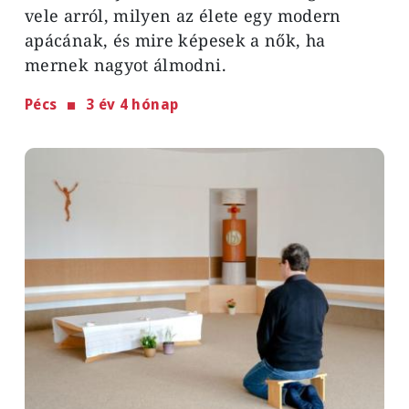
vele arról, milyen az élete egy modern
apácának, és mire képesek a nők, ha
mernek nagyot álmodni.
Pécs
3 év 4 hónap
Image