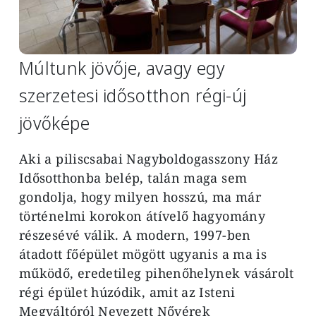
Múltunk jövője, avagy egy
szerzetesi idősotthon régi-új
jövőképe
Aki a piliscsabai Nagyboldogasszony Ház
Idősotthonba belép, talán maga sem
gondolja, hogy milyen hosszú, ma már
történelmi korokon átívelő hagyomány
részesévé válik. A modern, 1997-ben
átadott főépület mögött ugyanis a ma is
működő, eredetileg pihenőhelynek vásárolt
régi épület húzódik, amit az Isteni
Megváltóról Nevezett Nővérek