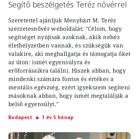
Segítő beszélgetés Teréz nővérrel
Szeretettel ajánljuk Menyhárt M. Teréz
szerzetesnővér weboldalát: "Célom, hogy
segítséget nyújtsak azoknak, akik nehéz
élethelyzetben vannak, és szükségük van
valakire, aki meghallgatja és támogatja őket
az úton: ismét egyensúlyra és
erőforrásaikra találni. Hiszek abban, hogy
mindenki számára fontos és értékes a
mentális egészség, ezért igyekszem segíteni
másoknak abban, hogy ismét megtalálják a
belső egyensúlyt."
Budapest
1 év 5 hónap
Image