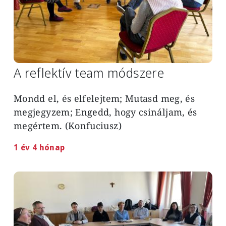
A reflektív team módszere
Mondd el, és elfelejtem; Mutasd meg, és
megjegyzem; Engedd, hogy csináljam, és
megértem. (Konfuciusz)
1 év 4 hónap
Image