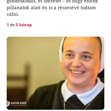
gondoskodás, és szeretet – és hogy ennek
pillanatok alatt én is a részesévé tudtam
válni.
1 év 5 hónap
Image