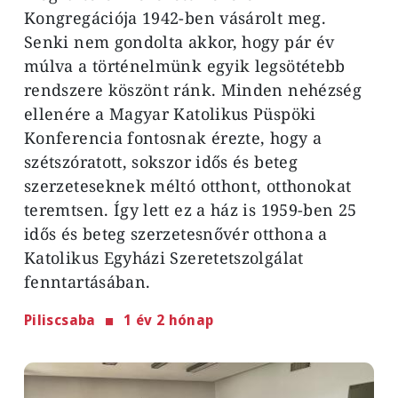
Kongregációja 1942-ben vásárolt meg.
Senki nem gondolta akkor, hogy pár év
múlva a történelmünk egyik legsötétebb
rendszere köszönt ránk. Minden nehézség
ellenére a Magyar Katolikus Püspöki
Konferencia fontosnak érezte, hogy a
szétszóratott, sokszor idős és beteg
szerzeteseknek méltó otthont, otthonokat
teremtsen. Így lett ez a ház is 1959-ben 25
idős és beteg szerzetesnővér otthona a
Katolikus Egyházi Szeretetszolgálat
fenntartásában.
Piliscsaba
1 év 2 hónap
Image