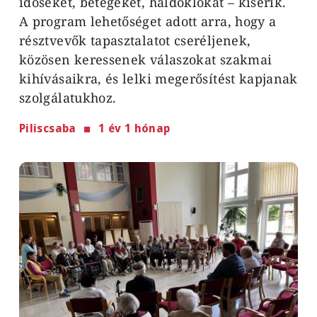
időseket, betegeket, haldoklókat – kísérik.
A program lehetőséget adott arra, hogy a
résztvevők tapasztalatot cseréljenek,
közösen keressenek válaszokat szakmai
kihívásaikra, és lelki megerősítést kapjanak
szolgálatukhoz.
Piliscsaba
1 év 1 hónap
Image