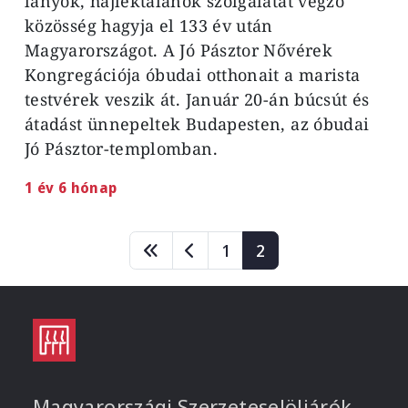
lányok, hajléktalanok szolgálatát végző
közösség hagyja el 133 év után
Magyarországot. A Jó Pásztor Nővérek
Kongregációja óbudai otthonait a marista
testvérek veszik át. Január 20-án búcsút és
átadást ünnepeltek Budapesten, az óbudai
Jó Pásztor-templomban.
1 év 6 hónap
Oldalszámozás
Page
Page
1
2
Magyarországi Szerzeteselöljárók