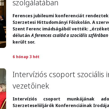
szolgálatában
Ferences jubileumi konferenciát rendeztek
Szerzetesi Hittudományi Főiskolán. A szer
Szent Ferenc imádságából vették: „érzéke
délután
A ferences család a szociális szférában
került sor.
6 hónap 3 hét
Intervíziós csoport szociáli
vezetőinek
Intervíziós csoport munkájának ad
Szerzeteselöljárók Konferenciáinak Irodáj