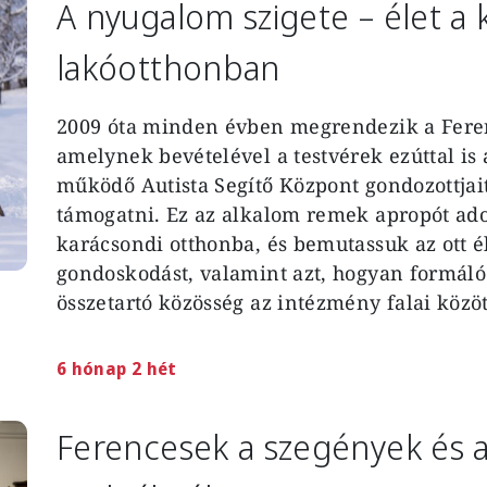
A nyugalom szigete – élet a 
lakóotthonban
2009 óta minden évben megrendezik a Feren
amelynek bevételével a testvérek ezúttal i
működő Autista Segítő Központ gondozottjai
támogatni. Ez az alkalom remek apropót adot
karácsondi otthonba, és bemutassuk az ott é
gondoskodást, valamint azt, hogyan formáló
összetartó közösség az intézmény falai közöt
6 hónap 2 hét
Ferencesek a szegények és 