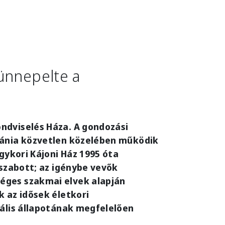
ünnepelte a
ndviselés Háza. A gondozási
bánia közvetlen közelében működik
egykori Kájoni Ház 1995 óta
 szabott; az igénybe vevők
éges szakmai elvek alapján
k az idősek életkori
tális állapotának megfelelően