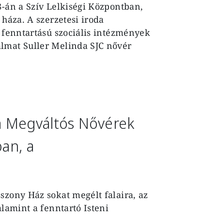
8-án a Szív Lelkiségi Központban,
 háza. A szerzetesi iroda
i fenntartású szociális intézmények
lmat Suller Melinda SJC nővér
s a Megváltós Nővérek
ban, a
szony Ház sokat megélt falaira, az
alamint a fenntartó Isteni