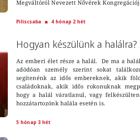
Megváltóról Nevezett Nővérek Kongregációj
Piliscsaba
4 hónap 2 hét
Hogyan készülünk a halálra?
Az emberi élet része a halál. De ma a hal
adódóan személy szerint sokat találko
segítenénk az idős embereknek, akik föl
családoknak, akik idős rokonuknak megpr
hogy a halál váratlanul, vagy felkészülten
hozzátartozónk halála esetén is.
5 hónap 3 hét