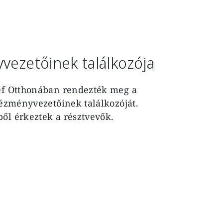
vezetőinek találkozója
sef Otthonában rendezték meg a
tézményvezetőinek találkozóját.
ől érkeztek a résztvevők.