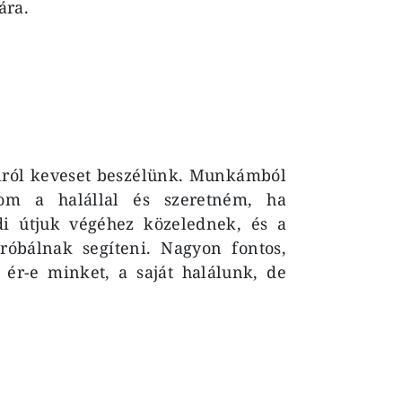
ára.
álról keveset beszélünk. Munkámból
zom a halállal és szeretném, ha
di útjuk végéhez közelednek, és a
óbálnak segíteni. Nagyon fontos,
 ér-e minket, a saját halálunk, de