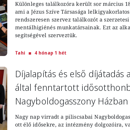
Különleges találkozóra került sor március 1
ami a Jézus Szíve Társasága lelkigyakorlatos
rendszeresen szervez találkozót a szerzetes
mentálhigiénés munkatársainak. Ezt az alka
segítségével szerveztük.
Tahi
4 hónap 1 hét
Díjalapítás és első díjátadá
által fenntartott idősotthon
Nagyboldogasszony Házban
Nagy nap virradt a piliscsabai Nagyboldogas
ott élő idősekre, az intézmény dolgozóira, v