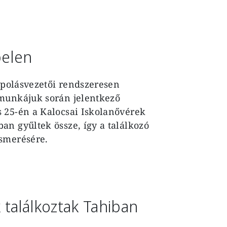
pelen
 ápolásvezetői rendszeresen
 munkájuk során jelentkező
 25-én a Kalocsai Iskolanővérek
n gyűltek össze, így a találkozó
ismerésére.
találkoztak Tahiban