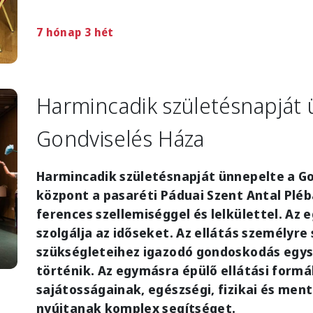
7 hónap 3 hét
Harmincadik születésnapját 
Gondviselés Háza
Harmincadik születésnapját ünnepelte a Go
központ a pasaréti Páduai Szent Antal Plé
ferences szellemiséggel és lelkülettel. Az 
szolgálja az időseket. Az ellátás személyre
szükségleteihez igazodó gondoskodás egys
történik. Az egymásra épülő ellátási formá
sajátosságainak, egészségi, fizikai és men
nyújtanak komplex segítséget.