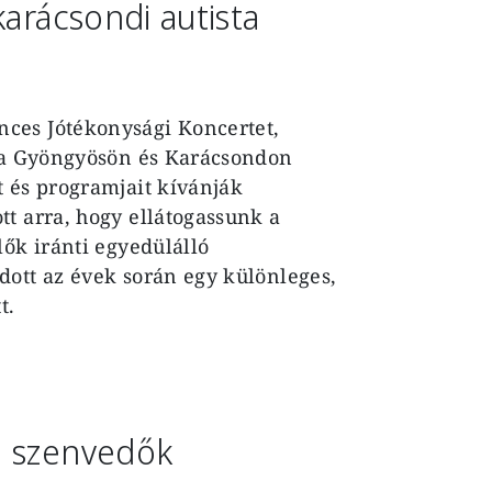
karácsondi autista
ces Jótékonysági Koncertet,
s a Gyöngyösön és Karácsondon
t és programjait kívánják
t arra, hogy ellátogassunk a
lők iránti egyedülálló
dott az évek során egy különleges,
t.
a szenvedők