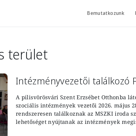
Bemutatkozunk
s terület
Intézményvezetői találkozó P
A pilisvörösvári Szent Erzsébet Otthonba lát
szociális intézmények vezetői 2026. május 
rendszeresen találkoznak az MSZKI iroda s
lehetőséget nyújtanak az intézmények meg