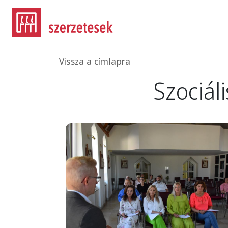
Ugrás a tartalomra
Morzsa
Vissza a címlapra
Szociáli
Image