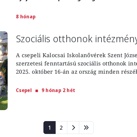
8 hónap
Szociális otthonok intézmény
A csepeli
Kalocsai Iskolanővérek Szent Józ
szerzetesi fenntartású szociális otthonok in
2025. október 16-án az ország minden részéb
Csepel
9 hónap 2 hét
Page
Page
1
2