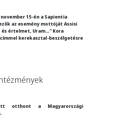
 november 15-én a Sapientia
vezők az esemény mottóját Assisi
t és értelmet, Uram…” Kora
címmel kerekasztal-beszélgetésre
s intézmények
ott otthont a Magyarországi
a.