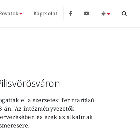
Rovatok
Kapcsolat
ilisvörösváron
ogattak el a szerzetesi fenntartású
28-án. Az intézményvezetők
zervezésében és ezek az alkalmak
ismerésére.