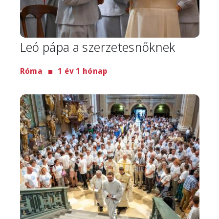
Leó pápa a szerzetesnőknek
Róma
1 év 1 hónap
Image