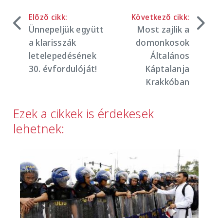
Előző cikk:
Következő cikk:
Ünnepeljük együtt
Most zajlik a
a klarisszák
domonkosok
letelepedésének
Általános
30. évfordulóját!
Káptalanja
Krakkóban
Ezek a cikkek is érdekesek
lehetnek:
Image