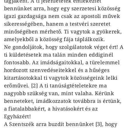
tagjaként. A ti jelenlétetek emlékeztet
bennünket arra, hogy egy szerzetesi közösség
igazi gazdagsága nem csak az apostoli művek
sikerességében, hanem a testvéri szeretet
minőségében mérhető. Ti vagytok a gyökerek,
amelyekből a közösség fája táplálkozik.
Ne gondoljátok, hogy szolgálatotok véget ért! A
ti küldetésetek ma talán minden eddiginél
fontosabb. Az imádságaitokkal, a türelemmel
hordozott szenvedéseitekkel és a hűséges
kitartásotokkal ti vagytok közösségeink lelki
erőművei. [2] A ti tanúságtételetekre ma
nagyobb szükség van, mint valaha. Kérünk
benneteket, imádkozzatok továbbra is értünk,
a fiatalabbakért, a hivatásokért és az
Egyházért!
A Szentszék arra buzdít bennünket [3], hogy