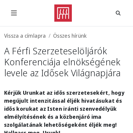
Ugrás a tartalomra
Morzsa
Vissza a címlapra
Összes hírünk
A Férfi Szerzeteselöljárók
Konferenciája elnökségének
levele az Idősek Világnapjára
Kérjük Urunkat az idős szerzetesekért, hogy
megújult intenzitással éljék hivatásukat és
idős korukat az Isten iránti szenvedélyük
elmélyítésének és a közbenjáró ima
szolgálatának lehetőségeként éljék meg!
Hallgass meg, Urunk!