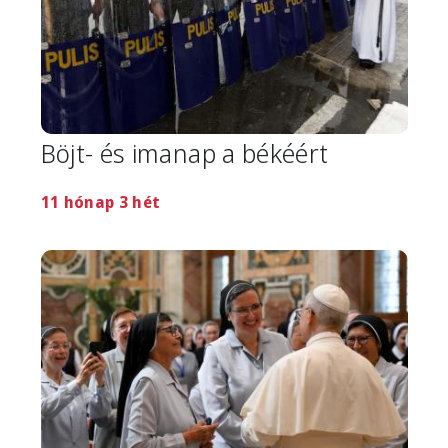
Böjt- és imanap a békéért
11 hónap 3 hét
Image