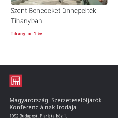
Szent Benedeket ünnepelték
Tihanyban
Tihany
1 év
Magyarországi Szerzeteselöljárók
Konferenciáinak Irodája
1052 Budapest, Piarista köz 1.