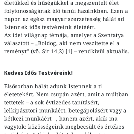
életükkel és hűségükkel a megszentelt élet
folytonosságának élő tanúi hazánkban. Ezen a
napon az egész magyar szerzetesség hálát ad
Istennek idős testvéreink életéért.
Az idei világnap témája, amelyet a Szentatya
választott – „Boldog, aki nem veszítette el a
reményt” (vö. Sir 14,2) [1] – rendkívül aktuális.
Kedves Idős Testvéreink!
Elsősorban hálát adunk Istennek a ti
életetekért. Nem csupán azért, amit a múltban
tettetek – a sok évtizedes tanításért,
lelkipásztori munkáért, betegápolásért vagy a
kétkezi munkáért –, hanem azért, akik ma
vagytok: közösségeink megbecsült és értékes