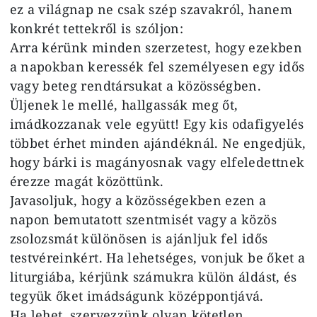
ez a világnap ne csak szép szavakról, hanem
konkrét tettekről is szóljon:
Arra kérünk minden szerzetest, hogy ezekben
a napokban keressék fel személyesen egy idős
vagy beteg rendtársukat a közösségben.
Üljenek le mellé, hallgassák meg őt,
imádkozzanak vele együtt! Egy kis odafigyelés
többet érhet minden ajándéknál. Ne engedjük,
hogy bárki is magányosnak vagy elfeledettnek
érezze magát közöttünk.
Javasoljuk, hogy a közösségekben ezen a
napon bemutatott szentmisét vagy a közös
zsolozsmát különösen is ajánljuk fel idős
testvéreinkért. Ha lehetséges, vonjuk be őket a
liturgiába, kérjünk számukra külön áldást, és
tegyük őket imádságunk középpontjává.
Ha lehet, szervezzünk olyan kötetlen