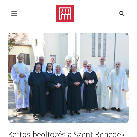
Ugrás a tartalomra
Image
Kettős beöltözés a Szent Benedek