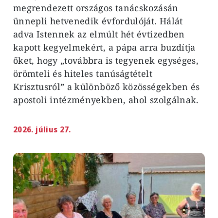
megrendezett országos tanácskozásán
ünnepli hetvenedik évfordulóját. Hálát
adva Istennek az elmúlt hét évtizedben
kapott kegyelmekért, a pápa arra buzdítja
őket, hogy „továbbra is tegyenek egységes,
örömteli és hiteles tanúságtételt
Krisztusról” a különböző közösségekben és
apostoli intézményekben, ahol szolgálnak.
2026. július 27.
Image