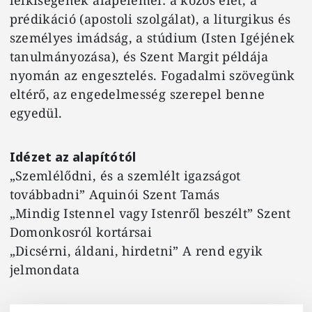
lelkiségének alapelemei: a közös élet, a
prédikáció (apostoli szolgálat), a liturgikus és
személyes imádság, a stúdium (Isten Igéjének
tanulmányozása), és Szent Margit példája
nyomán az engesztelés. Fogadalmi szövegünk
eltérő, az engedelmesség szerepel benne
egyedül.
Idézet az alapítótól
„Szemlélődni, és a szemlélt igazságot
továbbadni” Aquinói Szent Tamás
„Mindig Istennel vagy Istenről beszélt” Szent
Domonkosról kortársai
„Dicsérni, áldani, hirdetni” A rend egyik
jelmondata