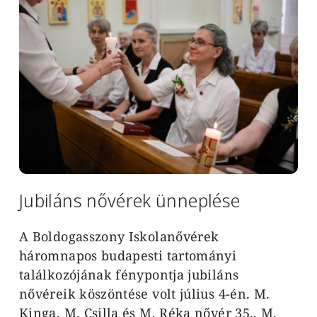
Jubiláns nővérek ünneplése
A Boldogasszony Iskolanővérek
háromnapos budapesti tartományi
találkozójának fénypontja jubiláns
nővéreik köszöntése volt július 4-én. M.
Kinga, M. Csilla és M. Réka nővér 35., M.