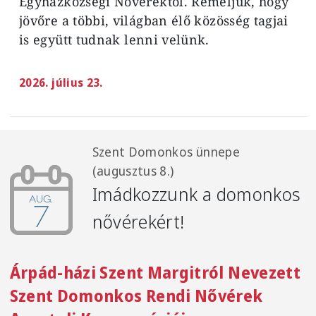
Egyházközségi Nővérektől. Reméljük, hogy
jövőre a többi, világban élő közösség tagjai
is
együtt tudnak lenni velünk.
2026. július 23.
Szent Domonkos ünnepe
(augusztus 8.)
Imádkozzunk a domonkos
aug.
7
nővérekért!
Árpád-házi Szent Margitról Nevezett
Szent Domonkos Rendi Nővérek