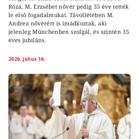
Róza, M. Erzsébet nővér pedig 55 éve tették
le első fogadalmukat. Távollétében M.
Andrea nővérért is imádkoztak, aki
jelenleg Münchenben szolgál, és szintén 35
éves jubiláns.
2026. július 16.
Image