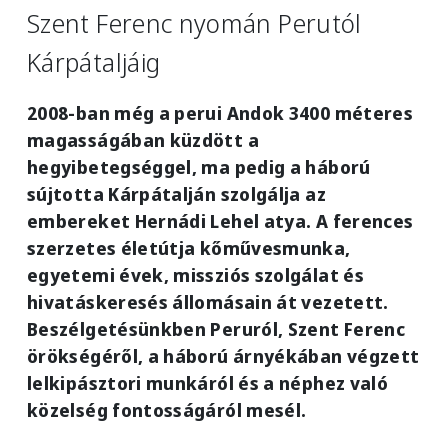
Szent Ferenc nyomán Perutól
Kárpátaljáig
2008-ban még a perui Andok 3400 méteres
magasságában küzdött a
hegyibetegséggel, ma pedig a háború
sújtotta Kárpátalján szolgálja az
embereket Hernádi Lehel atya. A ferences
szerzetes életútja kőművesmunka,
egyetemi évek, missziós szolgálat és
hivatáskeresés állomásain át vezetett.
Beszélgetésünkben Peruról, Szent Ferenc
örökségéről, a háború árnyékában végzett
lelkipásztori munkáról és a néphez való
közelség fontosságáról mesél.