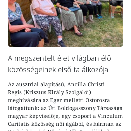
A megszentelt élet világban élő
közösségeinek első találkozója
Az ausztriai alapítású, Ancilla Christi
Regis
(Krisztus Király Szolgálói)
meghívására az Eger melletti Ostorosra
látogattunk:
az
Úti Boldogasszony Társasága
magyar képviselője,
egy csoport a Vinculum
Caritatis közösség női ágából, és hárman az