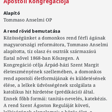
Apostoli Kongregációja
Alapító
Tommaso Anselmi OP
A rend rövid bemutatása
Közösségünket a domonkos rend férfi ágának
magyarországi reformátora, Tommaso Anselmi
alapította, tíz olasz és osztrák származású
fiatal nővel 1868-ban Kőszegen. A
Kongregáció célja Árpád-házi Szent Margit
életeszményének szellemében, a domonkos
rend apostoli életformájának és küldetésének
élése, a lelkek üdvösségének szolgálata a
katolikus hit hirdetése (prédikáció) által.
Ennek főbb formái: tanítás-nevelés, katekézis.
A rend Szent Ágoston Reguláját követi,