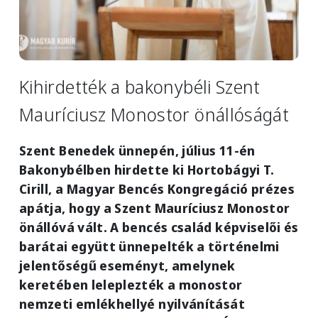
Kihirdették a bakonybéli Szent
Mauríciusz Monostor önállóságát
Szent Benedek ünnepén, július 11-én
Bakonybélben hirdette ki Hortobágyi T.
Cirill, a Magyar Bencés Kongregáció prézes
apátja, hogy a Szent Mauríciusz Monostor
önállóvá vált. A bencés család képviselői és
barátai együtt ünnepelték a történelmi
jelentőségű eseményt, amelynek
keretében leleplezték a monostor
nemzeti emlékhellyé nyilvánítását