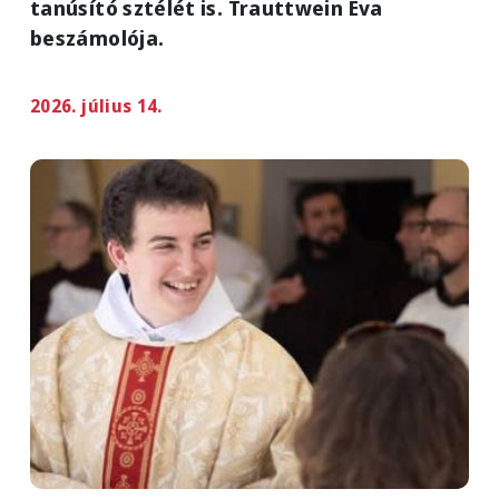
tanúsító sztélét is. Trauttwein Éva
beszámolója.
2026. július 14.
Image