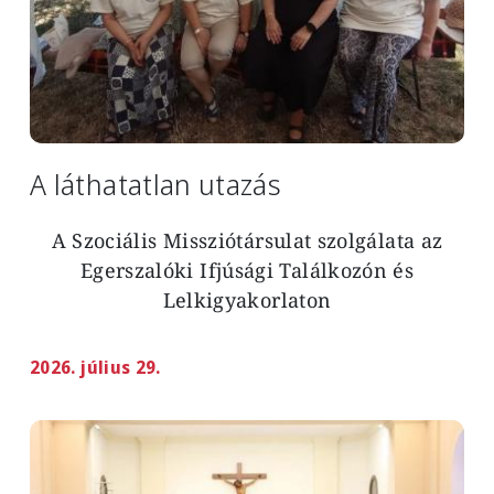
A láthatatlan utazás
A Szociális Missziótársulat szolgálata az
Egerszalóki Ifjúsági Találkozón és
Lelkigyakorlaton
2026. július 29.
Image