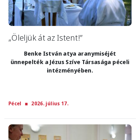
„Öleljük át az Istent!”
Benke István atya aranymiséjét
ünnepelték a Jézus Szíve Társasága péceli
intézményében.
Pécel
2026. július 17.
Image