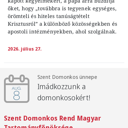
kapott kegyelmekért, a pápa arra buzdítja
őket, hogy „továbbra is tegyenek egységes,
örömteli és hiteles tanúságtételt
Krisztusról” a különböző közösségekben és
apostoli intézményekben, ahol szolgálnak.
2026. július 27.
Szent Domonkos ünnepe
Imádkozzunk a
aug.
8
domonkosokért!
Szent Domonkos Rend Magyar
Tartományfőnöksége