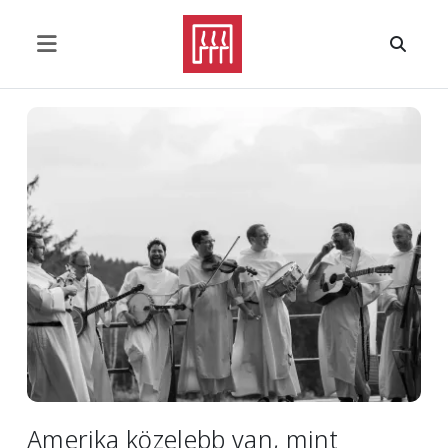
Ugrás a tartalomra
Image
Amerika közelebb van, mint