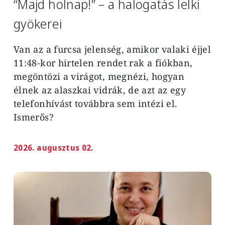
“Majd holnap!” – a halogatás lelki
gyökerei
Van az a furcsa jelenség, amikor valaki éjjel
11:48-kor hirtelen rendet rak a fiókban,
megöntözi a virágot, megnézi, hogyan
élnek az alaszkai vidrák, de azt az egy
telefonhívást továbbra sem intézi el.
Ismerős?
2026. augusztus 02.
Image