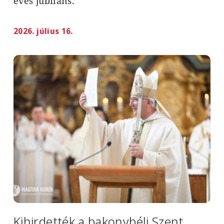
éves jubiláns.
2026. július 16.
Image
Kihirdették a bakonybéli Szent