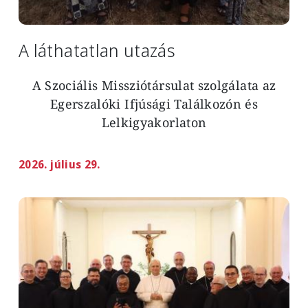
A láthatatlan utazás
A Szociális Missziótársulat szolgálata az
Egerszalóki Ifjúsági Találkozón és
Lelkigyakorlaton
2026. július 29.
Image