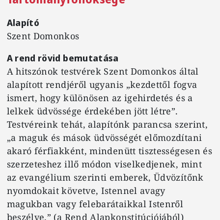
Alapító
Szent Domonkos
A rend rövid bemutatása
A hitszónok testvérek Szent Domonkos által
alapított rendjéről ugyanis „kezdettől fogva
ismert, hogy különösen az igehirdetés és a
lelkek üdvössége érdekében jött létre”.
Testvéreink tehát, alapítónk parancsa szerint,
„a maguk és mások üdvösségét előmozdítani
akaró férfiakként, mindenütt tisztességesen és
szerzeteshez illő módon viselkedjenek, mint
az evangélium szerinti emberek, Üdvözítőnk
nyomdokait követve, Istennel avagy
magukban vagy felebarátaikkal Istenről
beszélve.” (a Rend Alapkonstitúciójából)