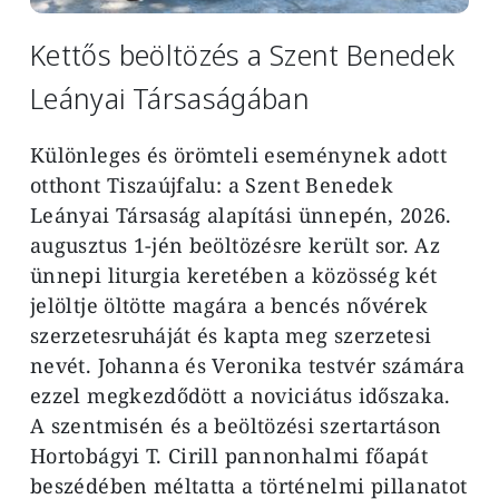
Kettős beöltözés a Szent Benedek
Leányai Társaságában
Különleges és örömteli eseménynek adott
otthont Tiszaújfalu: a Szent Benedek
Leányai Társaság alapítási ünnepén, 2026.
augusztus 1-jén beöltözésre került sor. Az
ünnepi liturgia keretében a közösség két
jelöltje öltötte magára a bencés nővérek
szerzetesruháját és kapta meg szerzetesi
nevét. Johanna és Veronika testvér számára
ezzel megkezdődött a noviciátus időszaka.
A szentmisén és a beöltözési szertartáson
Hortobágyi T. Cirill pannonhalmi főapát
beszédében méltatta a történelmi pillanatot