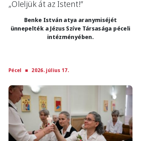
„Öleljük át az Istent!”
Benke István atya aranymiséjét
ünnepelték a Jézus Szíve Társasága péceli
intézményében.
Pécel
2026. július 17.
Image