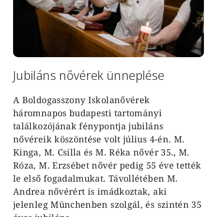
Jubiláns nővérek ünneplése
A Boldogasszony Iskolanővérek
háromnapos budapesti tartományi
találkozójának fénypontja jubiláns
nővéreik köszöntése volt július 4-én. M.
Kinga, M. Csilla és M. Réka nővér 35., M.
Róza, M. Erzsébet nővér pedig 55 éve tették
le első fogadalmukat. Távollétében M.
Andrea nővérért is imádkoztak, aki
jelenleg Münchenben szolgál, és szintén 35