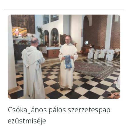
Image
Csóka János pálos szerzetespap
ezüstmiséje