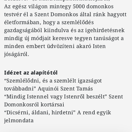
Az egész világon mintegy 5000 domonkos
testvér él a Szent Domonkos által ránk hagyott
életformában, hogy a szemlélődés
gazdagságából kiindulva és az igehirdetésnek
mindig új módjait keresve tegyen tanúságot a
minden embert üdvözíteni akaró Isten
jóságáról.
Idézet az alapítótól
“Szemlélődni, és a szemlélt igazságot
továbbadni” Aquinói Szent Tamás
“Mindig Istennel vagy Istenről beszélt” Szent
Domonkosról kortársai
“Dicsérni, áldani, hirdetni” A rend egyik
jelmondata