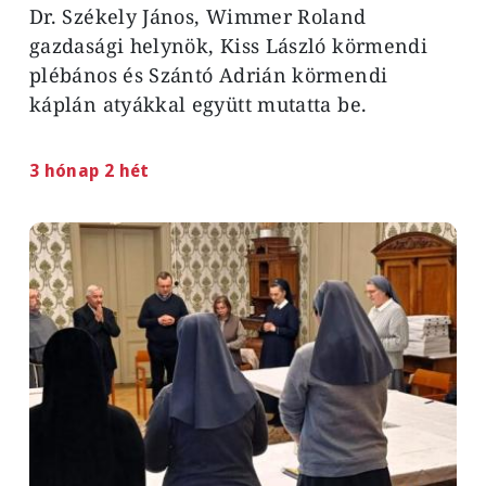
Dr. Székely János, Wimmer Roland
gazdasági helynök, Kiss László körmendi
plébános és Szántó Adrián körmendi
káplán atyákkal együtt mutatta be.
3 hónap 2 hét
Image