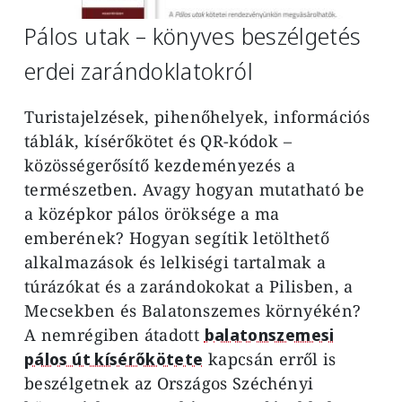
Pálos utak – könyves beszélgetés
erdei zarándoklatokról
Turistajelzések, pihenőhelyek, információs
táblák, kísérőkötet és QR-kódok –
közösségerősítő kezdeményezés a
természetben. Avagy hogyan mutatható be
a középkor pálos öröksége a ma
emberének? Hogyan segítik letölthető
alkalmazások és lelkiségi tartalmak a
túrázókat és a zarándokokat a Pilisben, a
Mecsekben és Balatonszemes környékén?
A nemrégiben átadott
balatonszemesi
pálos út kísérőkötete
kapcsán erről is
beszélgetnek az Országos Széchényi