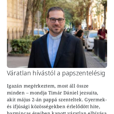
Váratlan hívástól a papszentelésig
Igazán megérkeztem, most áll össze
minden – mondja Timár Dániel jezsuita,
akit május 2-án pappá szenteltek. Gyermek-
és ifjúsági közösségekben érlelődött hite,
harmincas éveiben kapott váratlan elhívása