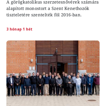
A görögkatolikus szerzetesnővérek számára
alapított monostort a Szent Kenethozók
tiszteletére szentelték föl 2016-ban.
3 hónap 1 hét
Image