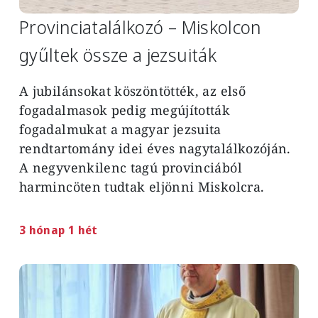
Provinciatalálkozó – Miskolcon
gyűltek össze a jezsuiták
A jubilánsokat köszöntötték, az első
fogadalmasok pedig megújították
fogadalmukat a magyar jezsuita
rendtartomány idei éves nagytalálkozóján.
A negyvenkilenc tagú provinciából
harmincöten tudtak eljönni Miskolcra.
3 hónap 1 hét
Image