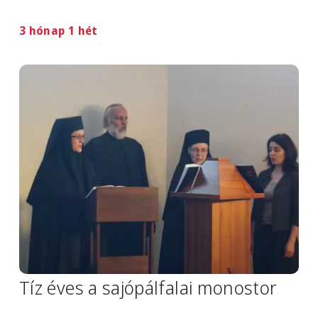
3 hónap 1 hét
Image
Tíz éves a sajópálfalai monostor