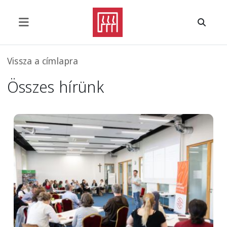
Ugrás a tartalomra
Morzsa
Vissza a címlapra
Összes hírünk
Image