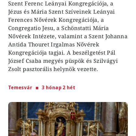
Szent Ferenc Leányai Kongregációja, a
Jézus és Mária Szent Szíveinek Leányai
Ferences Nővérek Kongregációja, a
Congregatio Jesu, a Schönstatti Mária
Nővérek Intézete, valamint a Szent Johanna
Antida Thouret Irgalmas Nővérek
Kongregációja tagjai. A beszélgetést Pál
József Csaba megyés püspök és Szilvágyi
Zsolt pasztorális helynök vezette.
Temesvár
3 hónap 2 hét
Image