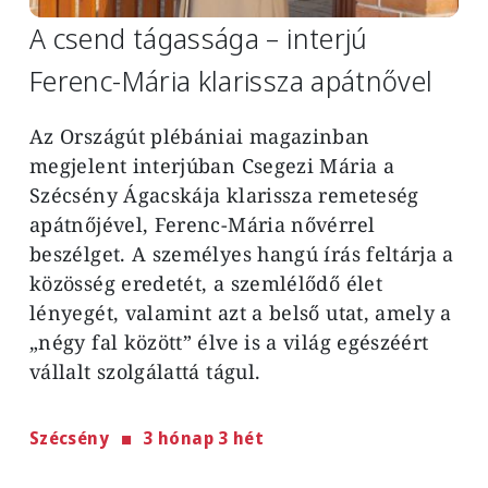
A csend tágassága – interjú
Ferenc-Mária klarissza apátnővel
Az Országút plébániai magazinban
megjelent interjúban Csegezi Mária a
Szécsény Ágacskája klarissza remeteség
apátnőjével, Ferenc-Mária nővérrel
beszélget. A személyes hangú írás feltárja a
közösség eredetét, a szemlélődő élet
lényegét, valamint azt a belső utat, amely a
„négy fal között” élve is a világ egészéért
vállalt szolgálattá tágul.
Szécsény
3 hónap 3 hét