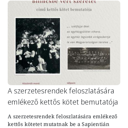
Image
A szerzetesrendek feloszlatására
emlékező kettős kötet bemutatója
A szerzetesrendek feloszlatására emlékező
kettős kötetet mutatnak be a Sapientián