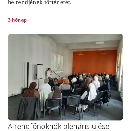
be rendjének történetét.
3 hónap
Image
A rendfőnöknők plenáris ülése