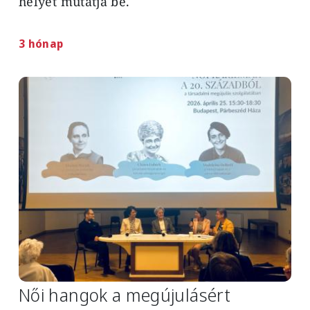
helyét mutatja be.
3 hónap
Image
Női hangok a megújulásért