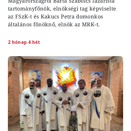
Magyarországról
Barta Szabolcs lazarista
tartományfőnök, elnökségi tag képviselte
az FSzK-t és Kakucs Petra domonkos
általános főnöknő, elnök az MRK-t.
2 hónap 4 hét
Image