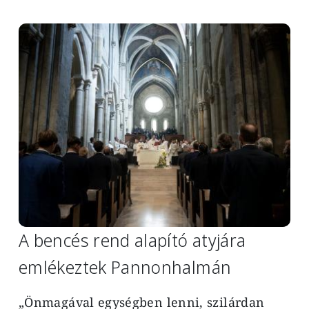
Image
A bencés rend alapító atyjára
emlékeztek Pannonhalmán
„Önmagával egységben lenni, szilárdan