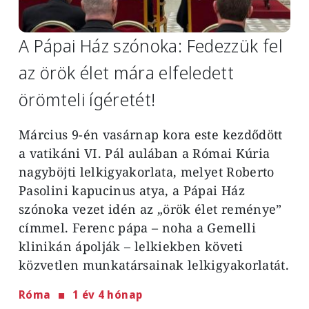
A Pápai Ház szónoka: Fedezzük fel
az örök élet mára elfeledett
örömteli ígéretét!
Március 9-én vasárnap kora este kezdődött
a vatikáni VI. Pál aulában a Római Kúria
nagyböjti lelkigyakorlata, melyet Roberto
Pasolini kapucinus atya, a Pápai Ház
szónoka vezet idén az „örök élet reménye”
címmel. Ferenc pápa – noha a Gemelli
klinikán ápolják – lelkiekben követi
közvetlen munkatársainak lelkigyakorlatát.
Róma
1 év 4 hónap