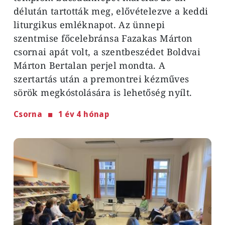
délután tartották meg, elővételezve a keddi
liturgikus emléknapot. Az ünnepi
szentmise főcelebránsa Fazakas Márton
csornai apát volt, a szentbeszédet Boldvai
Márton Bertalan perjel mondta. A
szertartás után a premontrei kézműves
sörök megkóstolására is lehetőség nyílt.
Csorna
1 év 4 hónap
Image