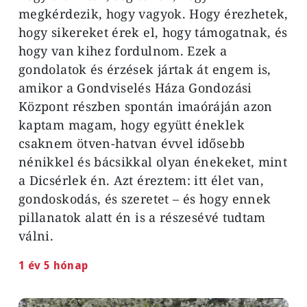
megkérdezik, hogy vagyok. Hogy érezhetek,
hogy sikereket érek el, hogy támogatnak, és
hogy van kihez fordulnom. Ezek a
gondolatok és érzések jártak át engem is,
amikor a Gondviselés Háza Gondozási
Központ részben spontán imaóráján azon
kaptam magam, hogy együtt éneklek
csaknem ötven-hatvan évvel idősebb
nénikkel és bácsikkal olyan énekeket, mint
a Dicsérlek én. Azt éreztem: itt élet van,
gondoskodás, és szeretet – és hogy ennek
pillanatok alatt én is a részesévé tudtam
válni.
1 év 5 hónap
Image