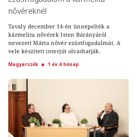
nővéreknél
Tavaly december 14-én ünnepelték a
kármelita nővérek Isten Bárányáról
nevezett Márta nővér ezüstfogadalmát. A
vele készített interjút olvashatják.
Magyarszék
1 év 4 hónap
Image