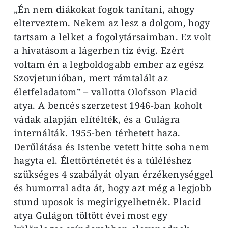
„Én nem diákokat fogok tanítani, ahogy
elterveztem. Nekem az lesz a dolgom, hogy
tartsam a lelket a fogolytársaimban. Ez volt
a hivatásom a lágerben tíz évig. Ezért
voltam én a legboldogabb ember az egész
Szovjetunióban, mert rámtalált az
életfeladatom” – vallotta Olofsson Placid
atya. A bencés szerzetest 1946-ban koholt
vádak alapján elítélték, és a Gulágra
internálták. 1955-ben térhetett haza.
Derűlátása és Istenbe vetett hitte soha nem
hagyta el. Élettörténetét és a túléléshez
szükséges 4 szabályát olyan érzékenységgel
és humorral adta át, hogy azt még a legjobb
stund uposok is megirigyelhetnék. Placid
atya Gulágon töltött évei most egy