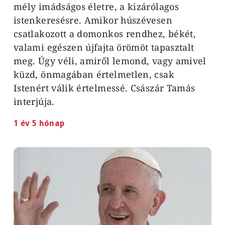
mély imádságos életre, a kizárólagos
istenkeresésre. Amikor húszévesen
csatlakozott a domonkos rendhez, békét,
valami egészen újfajta örömöt tapasztalt
meg. Úgy véli, amiről lemond, vagy amivel
küzd, önmagában értelmetlen, csak
Istenért válik értelmessé. Császár Tamás
interjúja.
1 év 5 hónap
Image