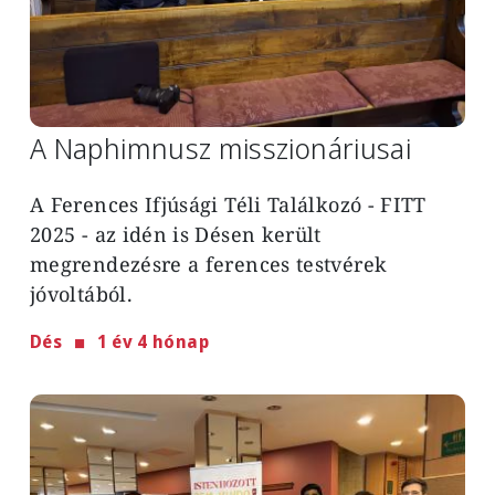
A Naphimnusz misszionáriusai
A Ferences Ifjúsági Téli Találkozó - FITT
2025 - az idén is Désen került
megrendezésre a ferences testvérek
jóvoltából.
Dés
1 év 4 hónap
Image