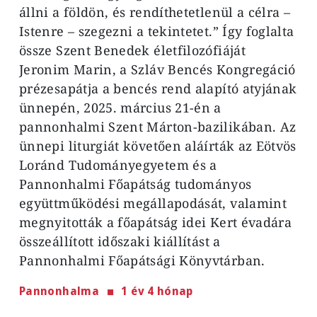
állni a földön, és rendíthetetlenül a célra –
Istenre – szegezni a tekintetet.” Így foglalta
össze Szent Benedek életfilozófiáját
Jeronim Marin, a Szláv Bencés Kongregáció
prézesapátja a bencés rend alapító atyjának
ünnepén, 2025. március 21-én a
pannonhalmi Szent Márton-bazilikában. Az
ünnepi liturgiát követően aláírták az Eötvös
Loránd Tudományegyetem és a
Pannonhalmi Főapátság tudományos
együttműködési megállapodását, valamint
megnyitották a főapátság idei Kert évadára
összeállított időszaki kiállítást a
Pannonhalmi Főapátsági Könyvtárban.
Pannonhalma
1 év 4 hónap