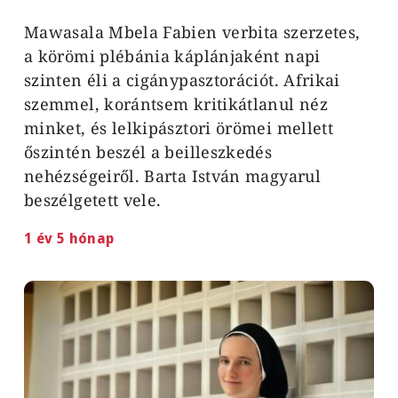
Mawasala Mbela Fabien verbita szerzetes,
a körömi plébánia káplánjaként napi
szinten éli a cigánypasztorációt. Afrikai
szemmel, korántsem kritikátlanul néz
minket, és lelkipásztori örömei mellett
őszintén beszél a beilleszkedés
nehézségeiről. Barta István magyarul
beszélgetett vele.
1 év 5 hónap
Image