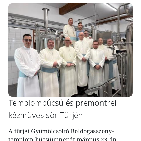
Image
Templombúcsú és premontrei
kézműves sör Türjén
A türjei Gyümölcsoltó Boldogasszony-
templom búcsúünnepét március 23-án