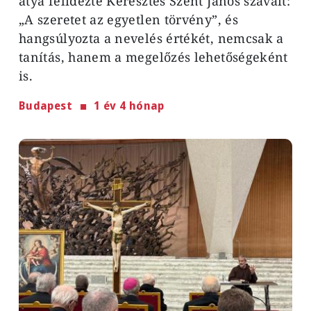
atya felidézte Keresztes Szent János szavait:
„A szeretet az egyetlen törvény”, és
hangsúlyozta a nevelés értékét, nemcsak a
tanítás, hanem a megelőzés lehetőségeként
is.
Budapest
1 év 4 hónap
Image