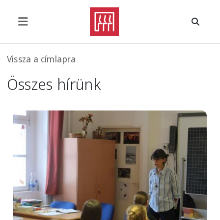
Ugrás a tartalomra
Morzsa
Vissza a címlapra
Összes hírünk
Image