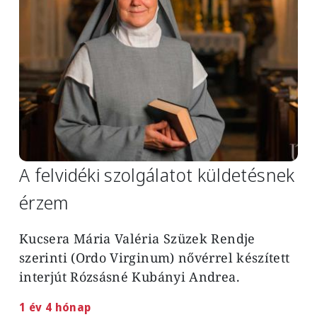
A felvidéki szolgálatot küldetésnek
érzem
Kucsera Mária Valéria Szüzek Rendje
szerinti (Ordo Virginum) nővérrel készített
interjút Rózsásné Kubányi Andrea.
1 év 4 hónap