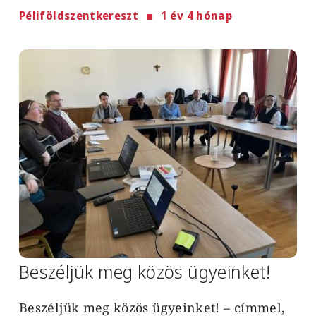
Péliföldszentkereszt
1 év 4 hónap
Image
Beszéljük meg közös ügyeinket!
Beszéljük meg közös ügyeinket! – címmel,