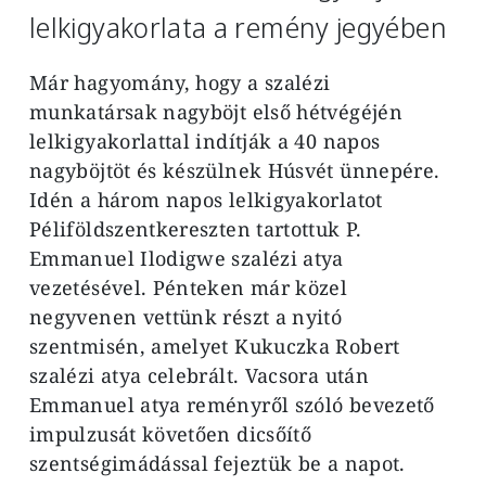
lelkigyakorlata a remény jegyében
Már hagyomány, hogy a szalézi
munkatársak nagyböjt első hétvégéjén
lelkigyakorlattal indítják a 40 napos
nagyböjtöt és készülnek Húsvét ünnepére.
Idén a három napos lelkigyakorlatot
Péliföldszentkereszten tartottuk P.
Emmanuel Ilodigwe szalézi atya
vezetésével. Pénteken már közel
negyvenen vettünk részt a nyitó
szentmisén, amelyet Kukuczka Robert
szalézi atya celebrált. Vacsora után
Emmanuel atya reményről szóló bevezető
impulzusát követően dicsőítő
szentségimádással fejeztük be a napot.