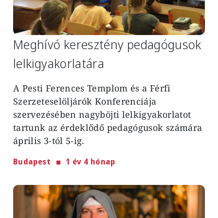
Meghívó keresztény pedagógusok
lelkigyakorlatára
A Pesti Ferences Templom és a Férfi
Szerzeteselöljárók Konferenciája
szervezésében nagyböjti lelkigyakorlatot
tartunk az érdeklődő pedagógusok számára
április 3-tól 5-ig.
Budapest
1 év 4 hónap
Image