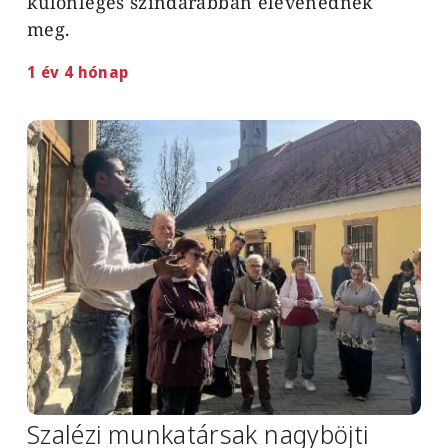
különleges színdarabban elevenednek
meg.
1 év 4 hónap
Image
Szalézi munkatársak nagyböjti