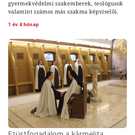
gyermekvédelmi szakemberek, teológusok
valamint számos más szakma képviselői.
1 év 4 hónap
Image
Ezüstfogadalom a kármelita