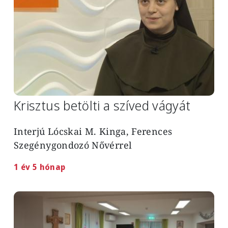
Krisztus betölti a szíved vágyát
Interjú Lócskai M. Kinga, Ferences
Szegénygondozó Nővérrel
1 év 5 hónap
Image