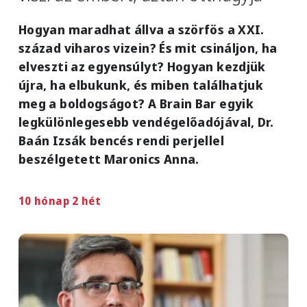
Hogyan maradhat állva a szörfös a XXI.
század viharos vizein? És mit csináljon, ha
elveszti az egyensúlyt? Hogyan kezdjük
újra, ha elbukunk, és miben találhatjuk
meg a boldogságot? A Brain Bar egyik
legkülönlegesebb vendégelőadójával, Dr.
Baán Izsák bencés rendi perjellel
beszélgetett Maronics Anna.
10 hónap 2 hét
Image