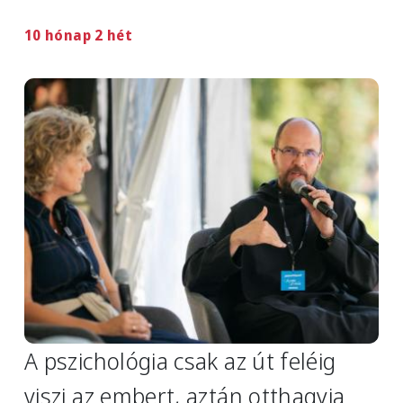
10 hónap 2 hét
Image
A pszichológia csak az út feléig
viszi az embert, aztán otthagyja