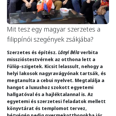
Mit tesz egy magyar szerzetes a
filippínói szegények zsákjába?
Szerzetes és építész.
Lányi Béla
verbita
misszióstestvérnek az otthona lett a
Fülöp-szigetek. Kicsit lelassult, nehogy a
helyi lakosok nagyravágyónak tartsák, és
megtanulta a cebui nyelvet. Megtalálja a
hangot a luxushoz szokott egyetemi
hallgatóval és a hajléktalannal is. Az
egyetemi és szerzetesi feladatok mellett
könyvtárat és templomot tervez,
hétvégén pedig gyermekotthonokba jár.