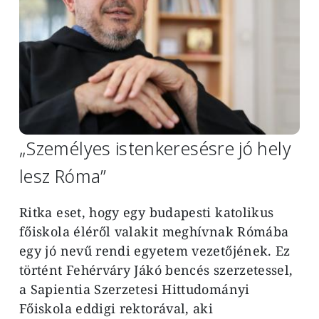
„Személyes istenkeresésre jó hely
lesz Róma”
Ritka eset, hogy egy budapesti katolikus
főiskola éléről valakit meghívnak Rómába
egy jó nevű rendi egyetem vezetőjének. Ez
történt Fehérváry Jákó bencés szerzetessel,
a Sapientia Szerzetesi Hittudományi
Főiskola eddigi rektorával, aki