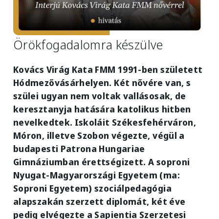
Örökfogadalomra készülve
Kovács Virág Kata FMM 1991-ben született
Hódmezővásárhelyen. Két nővére van, s
szülei ugyan nem voltak vallásosak, de
keresztanyja hatására katolikus hitben
nevelkedtek. Iskoláit Székesfehérváron,
Móron, illetve Szobon végezte, végül a
budapesti Patrona Hungariae
Gimnáziumban érettségizett. A soproni
Nyugat-Magyarországi Egyetem (ma:
Soproni Egyetem) szociálpedagógia
alapszakán szerzett diplomát, két éve
pedig elvégezte a Sapientia Szerzetesi