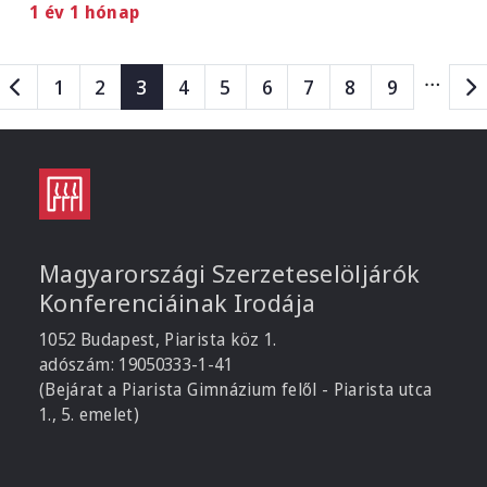
1 év 1 hónap
Oldalszámozás
…
Page
Page
Page
Page
Page
Page
Page
Page
Page
1
2
3
4
5
6
7
8
9
Magyarországi Szerzeteselöljárók
Konferenciáinak Irodája
1052 Budapest, Piarista köz 1.
adószám: 19050333-1-41
(Bejárat a Piarista Gimnázium felől - Piarista utca
1., 5. emelet)