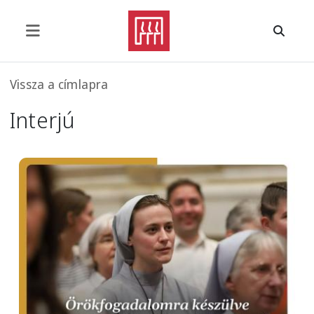
Ugrás a tartalomra
Morzsa
Vissza a címlapra
Interjú
Image