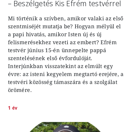
– Beszélgetés Kis Efrém testvérrel
Mi történik a szívben, amikor valaki az első
szentmiséjét mutatja be? Hogyan mélyül el
a papi hivatás, amikor Isten új és új
felismerésekhez vezeti az embert? Efrém
testvér június 15-én ünnepelte pappá
szentelésének első évfordulóját.
Interjúnkban visszatekint az elmúlt egy
évre: az isteni kegyelem megtartó erejére, a
testvéri közösség támaszára és a szolgálat
örömére.
1 év
Image