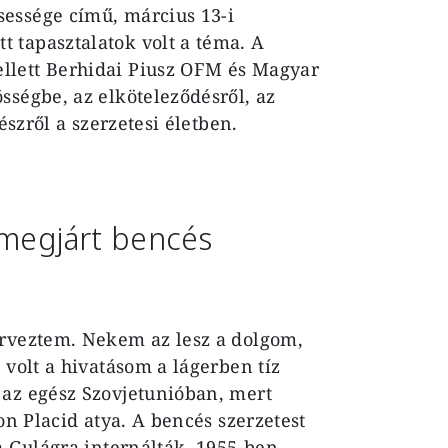
essége című, március 13-i
 tapasztalatok volt a téma. A
llett Berhidai Piusz OFM és Magyar
sségbe, az elköteleződésről, az
észről a szerzetesi életben.
 megjárt bencés
erveztem. Nekem az lesz a dolgom,
 volt a hivatásom a lágerben tíz
 az egész Szovjetunióban, mert
on Placid atya. A bencés szerzetest
a Gulágra internálták. 1955-ben