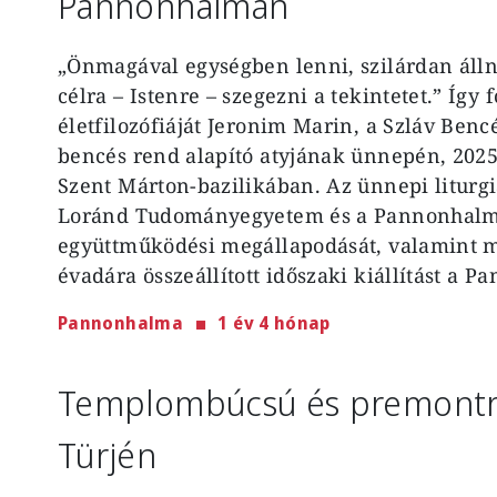
Pannonhalmán
„Önmagával egységben lenni, szilárdan állni
célra – Istenre – szegezni a tekintetet.” Így
életfilozófiáját Jeronim Marin, a Szláv Ben
bencés rend alapító atyjának ünnepén, 202
Szent Márton-bazilikában. Az ünnepi liturgi
Loránd Tudományegyetem és a Pannonhalm
együttműködési megállapodását, valamint me
évadára összeállított időszaki kiállítást a
Pannonhalma
1 év 4 hónap
Templombúcsú és premontr
Türjén