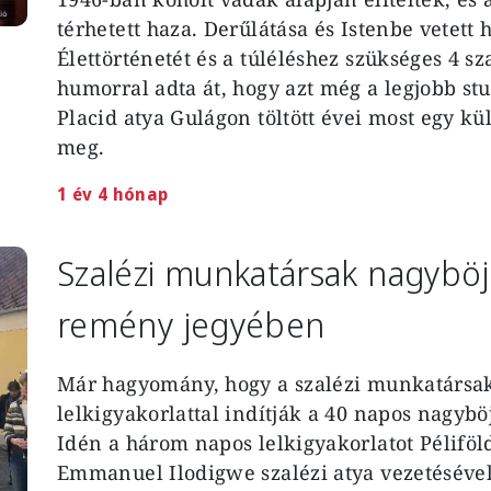
térhetett haza. Derűlátása és Istenbe vetett 
Élettörténetét és a túléléshez szükséges 4 s
humorral adta át, hogy azt még a legjobb st
Placid atya Gulágon töltött évei most egy 
meg.
1 év 4 hónap
Szalézi munkatársak nagyböjt
remény jegyében
Már hagyomány, hogy a szalézi munkatársak
lelkigyakorlattal indítják a 40 napos nagyb
Idén a három napos lelkigyakorlatot Péliföld
Emmanuel Ilodigwe szalézi atya vezetéséve