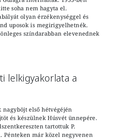
hitte soha nem hagyta el.
zabályát olyan érzékenységgel és
und uposok is megirigyelhetnék.
különleges színdarabban elevenednek
i lelkigyakorlata a
 nagyböjt első hétvégéjén
öjtöt és készülnek Húsvét ünnepére.
szentkereszten tartottuk P.
l. Pénteken már közel negyvenen