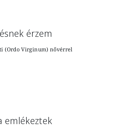
etésnek érzem
ti (Ordo Virginum) nővérrel
ra emlékeztek