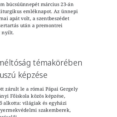
lom búcsúünnepét március 23-án
 liturgikus emléknapot. Az ünnepi
ai apát volt, a szentbeszédet
zertartás után a premontrei
nyílt.
i méltóság témakörében
kuszú képzése
t zárult le a római Pápai Gergely
ányi Főiskola közös képzése,
alkotta: világiak és egyházi
 gyermekvédelmi szakemberek,
viselői.