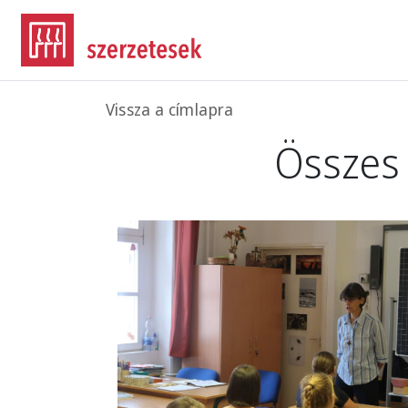
Ugrás a tartalomra
Morzsa
Vissza a címlapra
Összes
Image