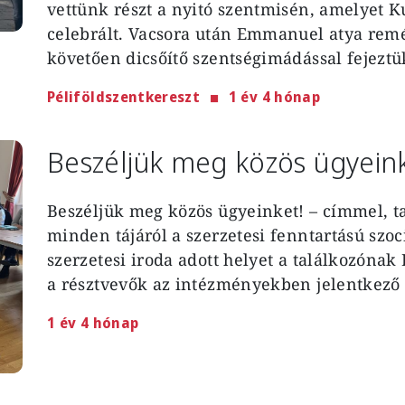
vettünk részt a nyitó szentmisén, amelyet K
celebrált. Vacsora után Emmanuel atya remé
követően dicsőítő szentségimádással fejeztü
Péliföldszentkereszt
1 év 4 hónap
Beszéljük meg közös ügyeink
Beszéljük meg közös ügyeinket! – címmel, ta
minden tájáról a szerzetesi fenntartású szoc
szerzetesi iroda adott helyet a találkozóna
a résztvevők az intézményekben jelentkező 
1 év 4 hónap