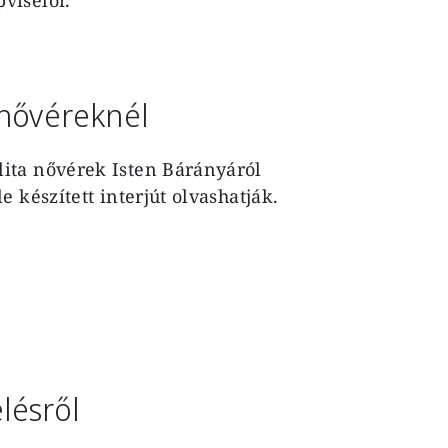
 nővéreknél
ita nővérek Isten Bárányáról
 készített interjút olvashatják.
lésről