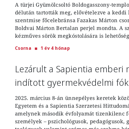
A türjei Gyümölcsoltó Boldogasszony-temp
délután tartották meg, elővételezve a keddi
szentmise főcelebránsa Fazakas Márton csorn
Boldvai Márton Bertalan perjel mondta. A s
kézműves sörök megkóstolására is lehetőség 
Csorna
1 év 4 hónap
Lezárult a Sapientia ember
indított gyermekvédelmi fó
2025. március 8-án ünnepélyes keretek közöt
Egyetem és a Sapientia Szerzetesi Hittudom
amelynek második évfolyamát tizenkilenc fő 
személyek – pszichológusok, pedagógusok,
teológusok valamint számos más szakma kép