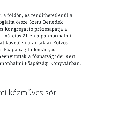
 a földön, és rendíthetetlenül a
 foglalta össze Szent Benedek
cés Kongregáció prézesapátja a
5. március 21-én a pannonhalmi
át követően aláírták az Eötvös
i Főapátság tudományos
gnyitották a főapátság idei Kert
 Pannonhalmi Főapátsági Könyvtárban.
ei kézműves sör