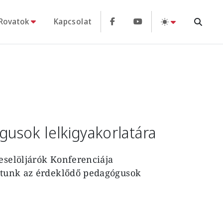
Rovatok
Kapcsolat
usok lelkigyakorlatára
eselöljárók Konferenciája
artunk az érdeklődő pedagógusok