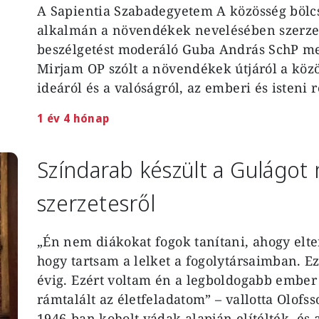
A Sapientia Szabadegyetem A közösség bölcs
alkalmán a növendékek nevelésében szerzett
beszélgetést moderáló Guba András SchP me
Mirjam OP szólt a növendékek útjáról a közö
ideáról és a valóságról, az emberi és isteni r
1 év 4 hónap
Színdarab készült a Gulágot
szerzetesről
„Én nem diákokat fogok tanítani, ahogy elt
hogy tartsam a lelket a fogolytársaimban. Ez
évig. Ezért voltam én a legboldogabb ember
rámtalált az életfeladatom” – vallotta Olofss
1946-ban koholt vádak alapján elítélték, és 