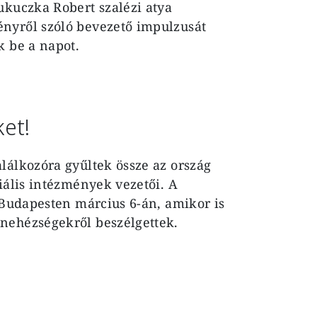
ukuczka Robert szalézi atya
nyről szóló bevezető impulzusát
k be a napot.
et!
lálkozóra gyűltek össze az ország
iális intézmények vezetői. A
k Budapesten március 6-án, amikor is
nehézségekről beszélgettek.